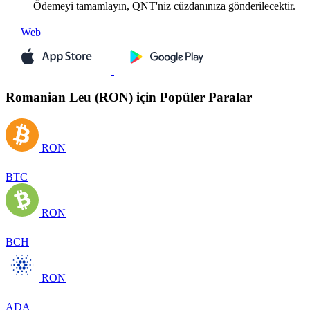
Ödemeyi tamamlayın, QNT'niz cüzdanınıza gönderilecektir.
Web
Romanian Leu (RON) için Popüler Paralar
RON
BTC
RON
BCH
RON
ADA