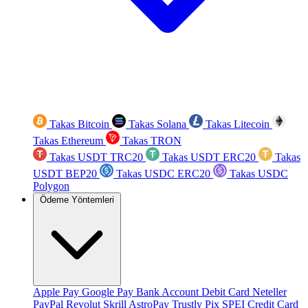
Takas Bitcoin
Takas Solana
Takas Litecoin
Takas Ethereum
Takas TRON
Takas USDT TRC20
Takas USDT ERC20
Takas
USDT BEP20
Takas USDC ERC20
Takas USDC
Polygon
Ödeme Yöntemleri
Apple Pay
Google Pay
Bank Account
Debit Card
Neteller
PayPal
Revolut
Skrill
AstroPay
Trustly
Pix
SPEI
Credit Card