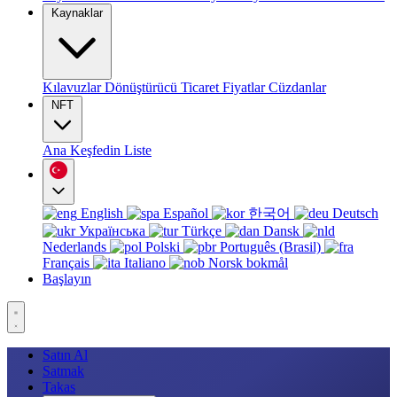
Kaynaklar
Kılavuzlar
Dönüştürücü
Ticaret
Fiyatlar
Cüzdanlar
NFT
Ana
Keşfedin
Liste
English
Español
한국어
Deutsch
Українська
Türkçe
Dansk
Nederlands
Polski
Português (Brasil)
Français
Italiano
Norsk bokmål
Başlayın
Satın Al
Satmak
Takas