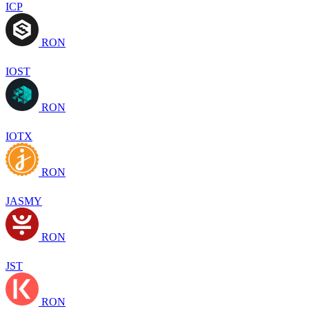
ICP
RON
IOST
RON
IOTX
RON
JASMY
RON
JST
RON