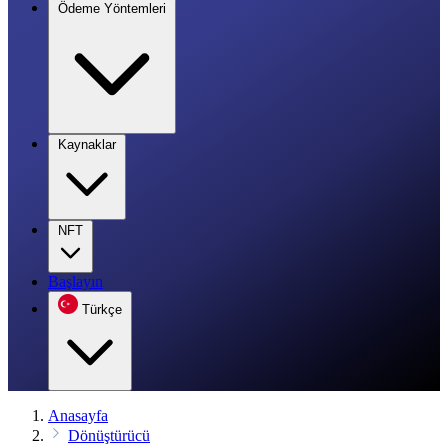
Ödeme Yöntemleri
Kaynaklar
NFT
Başlayın
Türkçe
Anasayfa
Dönüştürücü