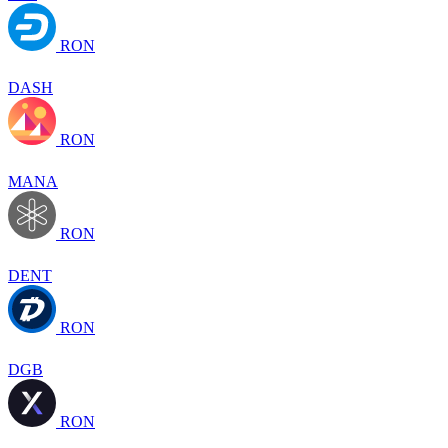
RON
DASH
RON
MANA
RON
DENT
RON
DGB
RON