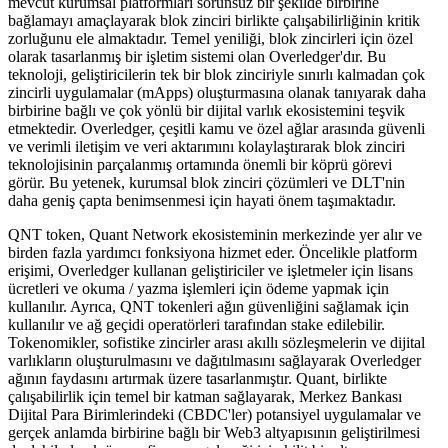
mevcut kurumsal platformları sorunsuz bir şekilde birbirine
bağlamayı amaçlayarak blok zinciri birlikte çalışabilirliğinin kritik
zorluğunu ele almaktadır. Temel yeniliği, blok zincirleri için özel
olarak tasarlanmış bir işletim sistemi olan Overledger'dır. Bu
teknoloji, geliştiricilerin tek bir blok zinciriyle sınırlı kalmadan çok
zincirli uygulamalar (mApps) oluşturmasına olanak tanıyarak daha
birbirine bağlı ve çok yönlü bir dijital varlık ekosistemini teşvik
etmektedir. Overledger, çeşitli kamu ve özel ağlar arasında güvenli
ve verimli iletişim ve veri aktarımını kolaylaştırarak blok zinciri
teknolojisinin parçalanmış ortamında önemli bir köprü görevi
görür. Bu yetenek, kurumsal blok zinciri çözümleri ve DLT'nin
daha geniş çapta benimsenmesi için hayati önem taşımaktadır.
QNT token, Quant Network ekosisteminin merkezinde yer alır ve
birden fazla yardımcı fonksiyona hizmet eder. Öncelikle platform
erişimi, Overledger kullanan geliştiriciler ve işletmeler için lisans
ücretleri ve okuma / yazma işlemleri için ödeme yapmak için
kullanılır. Ayrıca, QNT tokenleri ağın güvenliğini sağlamak için
kullanılır ve ağ geçidi operatörleri tarafından stake edilebilir.
Tokenomikler, sofistike zincirler arası akıllı sözleşmelerin ve dijital
varlıkların oluşturulmasını ve dağıtılmasını sağlayarak Overledger
ağının faydasını artırmak üzere tasarlanmıştır. Quant, birlikte
çalışabilirlik için temel bir katman sağlayarak, Merkez Bankası
Dijital Para Birimlerindeki (CBDC'ler) potansiyel uygulamalar ve
gerçek anlamda birbirine bağlı bir Web3 altyapısının geliştirilmesi