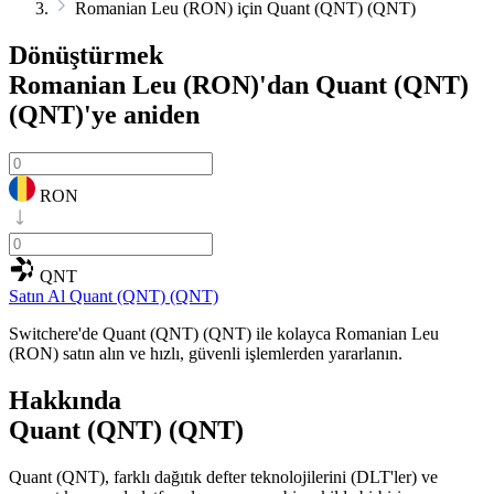
Romanian Leu (RON) için Quant (QNT) (QNT)
Dönüştürmek
Romanian Leu (RON)'dan Quant (QNT)
(QNT)'ye
aniden
RON
QNT
Satın Al Quant (QNT) (QNT)
Switchere'de Quant (QNT) (QNT) ile kolayca Romanian Leu
(RON) satın alın ve hızlı, güvenli işlemlerden yararlanın.
Hakkında
Quant (QNT) (QNT)
Quant (QNT), farklı dağıtık defter teknolojilerini (DLT'ler) ve