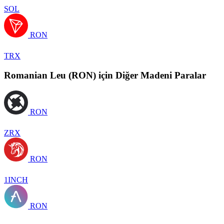
SOL
RON
TRX
Romanian Leu (RON) için Diğer Madeni Paralar
RON
ZRX
RON
1INCH
RON