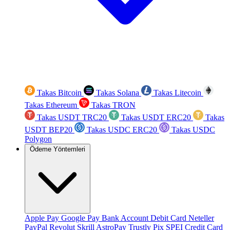
Takas Bitcoin
Takas Solana
Takas Litecoin
Takas Ethereum
Takas TRON
Takas USDT TRC20
Takas USDT ERC20
Takas
USDT BEP20
Takas USDC ERC20
Takas USDC
Polygon
Ödeme Yöntemleri
Apple Pay
Google Pay
Bank Account
Debit Card
Neteller
PayPal
Revolut
Skrill
AstroPay
Trustly
Pix
SPEI
Credit Card