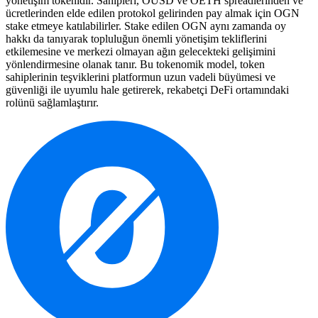
yönetişim tokenidir. Sahipleri, OUSD ve OETH spreadlerinden ve
ücretlerinden elde edilen protokol gelirinden pay almak için OGN
stake etmeye katılabilirler. Stake edilen OGN aynı zamanda oy
hakkı da tanıyarak topluluğun önemli yönetişim tekliflerini
etkilemesine ve merkezi olmayan ağın gelecekteki gelişimini
yönlendirmesine olanak tanır. Bu tokenomik model, token
sahiplerinin teşviklerini platformun uzun vadeli büyümesi ve
güvenliği ile uyumlu hale getirerek, rekabetçi DeFi ortamındaki
rolünü sağlamlaştırır.