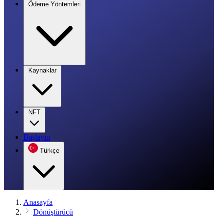
Ödeme Yöntemleri
Kaynaklar
NFT
Başlayın
Türkçe
Anasayfa
Dönüştürücü