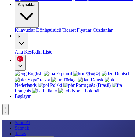
Kaynaklar
Kılavuzlar
Dönüştürücü
Ticaret
Fiyatlar
Cüzdanlar
NFT
Ana
Keşfedin
Liste
English
Español
한국어
Deutsch
Українська
Türkçe
Dansk
Nederlands
Polski
Português (Brasil)
Français
Italiano
Norsk bokmål
Başlayın
Satın Al
Satmak
Takas