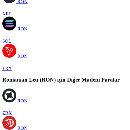
RON
XRP
RON
SOL
RON
TRX
Romanian Leu (RON) için Diğer Madeni Paralar
RON
ZRX
RON