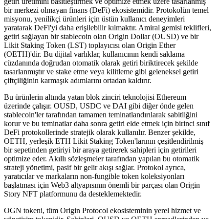
getiri üretimini basitleştirmek ve optimize etmek üzere tasarlanmış
bir merkezi olmayan finans (DeFi) ekosistemidir. Protokolün temel
misyonu, yenilikçi ürünleri için üstün kullanıcı deneyimleri
yaratarak DeFi'yi daha erişilebilir kılmaktır. Amiral gemisi teklifleri,
getiri sağlayan bir stablecoin olan Origin Dollar (OUSD) ve bir
Likit Staking Token (LST) toplayıcısı olan Origin Ether
(OETH)'dir. Bu dijital varlıklar, kullanıcının kendi saklama
cüzdanında doğrudan otomatik olarak getiri biriktirecek şekilde
tasarlanmıştır ve stake etme veya kilitleme gibi geleneksel getiri
çiftçiliğinin karmaşık adımlarını ortadan kaldırır.
Bu ürünlerin altında yatan blok zinciri teknolojisi Ethereum
üzerinde çalışır. OUSD, USDC ve DAI gibi diğer önde gelen
stablecoin'ler tarafından tamamen teminatlandırılarak sabitliğini
korur ve bu teminatlar daha sonra getiri elde etmek için birinci sınıf
DeFi protokollerinde stratejik olarak kullanılır. Benzer şekilde,
OETH, yerleşik ETH Likit Staking Token'larının çeşitlendirilmiş
bir sepetinden getiriyi bir araya getirerek sahipleri için getirileri
optimize eder. Akıllı sözleşmeler tarafından yapılan bu otomatik
strateji yönetimi, pasif bir gelir akışı sağlar. Protokol ayrıca,
yaratıcılar ve markaların non-fungible token koleksiyonları
başlatması için Web3 altyapısının önemli bir parçası olan Origin
Story NFT platformunu da desteklemektedir.
OGN tokeni, tüm Origin Protocol ekosisteminin yerel hizmet ve