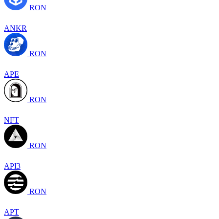
RON
ANKR
RON
APE
RON
NFT
RON
API3
RON
APT