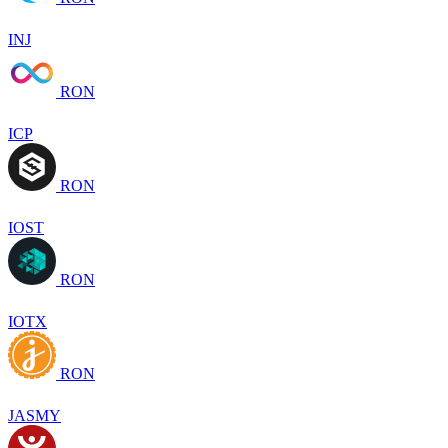
INJ
RON
ICP
RON
IOST
RON
IOTX
RON
JASMY