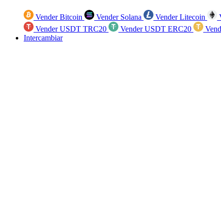
Vender Bitcoin
Vender Solana
Vender Litecoin
V
Vender USDT TRC20
Vender USDT ERC20
Vend
Intercambiar