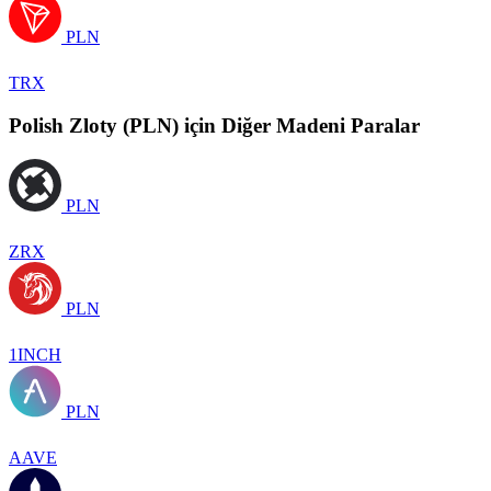
PLN
TRX
Polish Zloty (PLN) için Diğer Madeni Paralar
PLN
ZRX
PLN
1INCH
PLN
AAVE