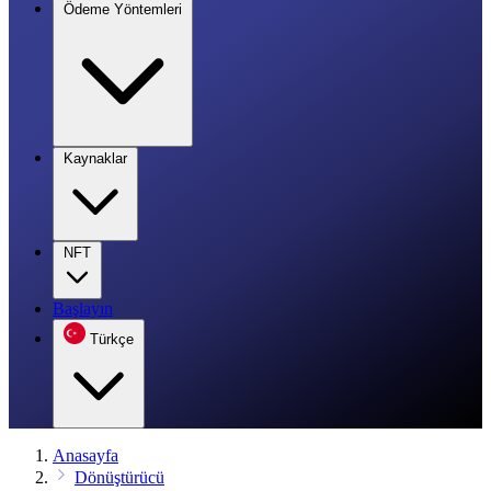
Ödeme Yöntemleri
Kaynaklar
NFT
Başlayın
Türkçe
Anasayfa
Dönüştürücü