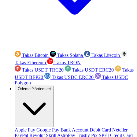
Takas Bitcoin
Takas Solana
Takas Litecoin
Takas Ethereum
Takas TRON
Takas USDT TRC20
Takas USDT ERC20
Takas
USDT BEP20
Takas USDC ERC20
Takas USDC
Polygon
Ödeme Yöntemleri
Apple Pay
Google Pay
Bank Account
Debit Card
Neteller
PayPal
Revolut
Skrill
AstroPay
Trustly
Pix
SPEI
Credit Card