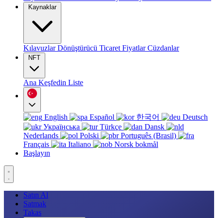
Kaynaklar
Kılavuzlar
Dönüştürücü
Ticaret
Fiyatlar
Cüzdanlar
NFT
Ana
Keşfedin
Liste
English
Español
한국어
Deutsch
Українська
Türkçe
Dansk
Nederlands
Polski
Português (Brasil)
Français
Italiano
Norsk bokmål
Başlayın
Satın Al
Satmak
Takas