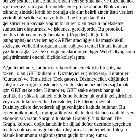
benzer şekilde, blok zincirlerinden veri sorgulamak ve düzenlemek
için merkezi olmayan bir indeksleme protokolüdür. Blok zinciri
teknolojisindeki kritik bir zorluğu ele alır: belirli zincir üstü verileri
verimli bir şekilde alma zorluğu. The Graph'tan önce,
geliştiricilerin kaynak yoğun bir süreç olan tescilli indeksleme
sunucuları oluşturması ve işletmesi gerekiyordu. Bu protokol,
merkezi olmayan uygulamaların (dApp'ler) alt grafikler
(subgraphs) adı verilen açık API'ler aracılığıyla karmaşık akıllı
sözleşme verilerini sorgulamasını sağlayan temel bir ara katman
yazılımı sağlar ve DeFi uygulamalarının ve diğer Web3 altyapısının
geliştirilmesini önemli ölçüde kolaylaştırır.
Ağın temelinde, katılımcıları koordine etmek için bir çalışma
token'ı olan GRT kullanılır: Dizinleyiciler (Indexers), Küratörler
(Curators) ve Temsilciler (Delegators). Dizinleyiciler, düğümleri
çalıştırır ve sorguları işlemek ve indeksleme hizmetleri sağlamak
için GRT stake eder. Küratörler, GRT stake ederek hangi alt
grafiklerin yüksek kaliteli olduğunu belirten alt grafik geliştiricileri
veya veri tüketicileridir. Temsilciler, GRT'lerini mevcut
Dizinleyicilere devrederek ağ güvenliğine katkıda bulunur. Bu
tokenomik model, kriptografik güvenlikle desteklenen canlı bir veri
ekonomisi yaratır. Sorgu dili olarak GraphQL'i kullanan The
Graph, küresel, doğrulanabilir bir dijital defter üzerinde gerçekten
merkezi olmayan uygulamalar oluşturmak için temel bir bileşen
olarak konumunu sağlamlaştıran güçlü bir araç sunar.