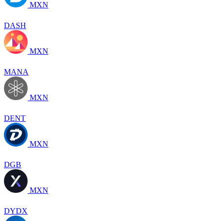
MXN
DASH
MXN
MANA
MXN
DENT
MXN
DGB
MXN
DYDX