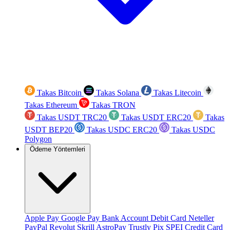
Takas Bitcoin
Takas Solana
Takas Litecoin
Takas Ethereum
Takas TRON
Takas USDT TRC20
Takas USDT ERC20
Takas
USDT BEP20
Takas USDC ERC20
Takas USDC
Polygon
Ödeme Yöntemleri
Apple Pay
Google Pay
Bank Account
Debit Card
Neteller
PayPal
Revolut
Skrill
AstroPay
Trustly
Pix
SPEI
Credit Card