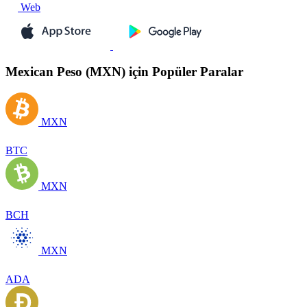
Web
Mexican Peso (MXN) için Popüler Paralar
MXN
BTC
MXN
BCH
MXN
ADA