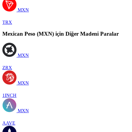
MXN
TRX
Mexican Peso (MXN) için Diğer Madeni Paralar
MXN
ZRX
MXN
1INCH
MXN
AAVE