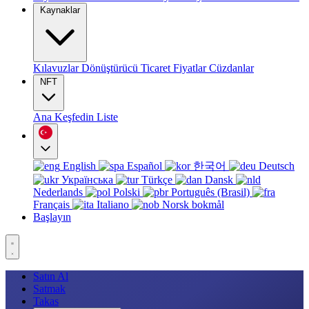
Kaynaklar
Kılavuzlar
Dönüştürücü
Ticaret
Fiyatlar
Cüzdanlar
NFT
Ana
Keşfedin
Liste
English
Español
한국어
Deutsch
Українська
Türkçe
Dansk
Nederlands
Polski
Português (Brasil)
Français
Italiano
Norsk bokmål
Başlayın
Satın Al
Satmak
Takas