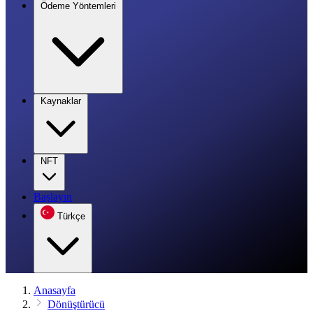
Ödeme Yöntemleri
Kaynaklar
NFT
Başlayın
Türkçe
Anasayfa
Dönüştürücü