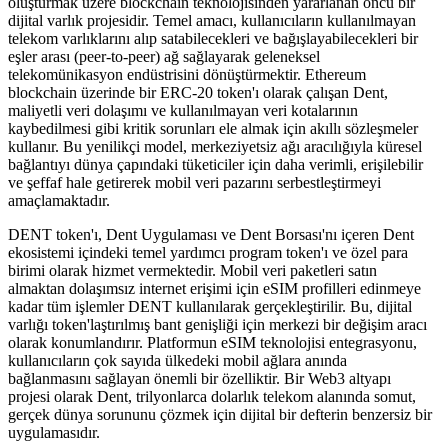
oluşturmak üzere blockchain teknolojisinden yararlanan öncü bir
dijital varlık projesidir. Temel amacı, kullanıcıların kullanılmayan
telekom varlıklarını alıp satabilecekleri ve bağışlayabilecekleri bir
eşler arası (peer-to-peer) ağ sağlayarak geleneksel
telekomünikasyon endüstrisini dönüştürmektir. Ethereum
blockchain üzerinde bir ERC-20 token'ı olarak çalışan Dent,
maliyetli veri dolaşımı ve kullanılmayan veri kotalarının
kaybedilmesi gibi kritik sorunları ele almak için akıllı sözleşmeler
kullanır. Bu yenilikçi model, merkeziyetsiz ağı aracılığıyla küresel
bağlantıyı dünya çapındaki tüketiciler için daha verimli, erişilebilir
ve şeffaf hale getirerek mobil veri pazarını serbestleştirmeyi
amaçlamaktadır.
DENT token'ı, Dent Uygulaması ve Dent Borsası'nı içeren Dent
ekosistemi içindeki temel yardımcı program token'ı ve özel para
birimi olarak hizmet vermektedir. Mobil veri paketleri satın
almaktan dolaşımsız internet erişimi için eSIM profilleri edinmeye
kadar tüm işlemler DENT kullanılarak gerçekleştirilir. Bu, dijital
varlığı token'laştırılmış bant genişliği için merkezi bir değişim aracı
olarak konumlandırır. Platformun eSIM teknolojisi entegrasyonu,
kullanıcıların çok sayıda ülkedeki mobil ağlara anında
bağlanmasını sağlayan önemli bir özelliktir. Bir Web3 altyapı
projesi olarak Dent, trilyonlarca dolarlık telekom alanında somut,
gerçek dünya sorununu çözmek için dijital bir defterin benzersiz bir
uygulamasıdır.