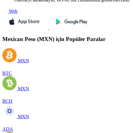
Web
Mexican Peso (MXN) için Popüler Paralar
MXN
BTC
MXN
BCH
MXN
ADA