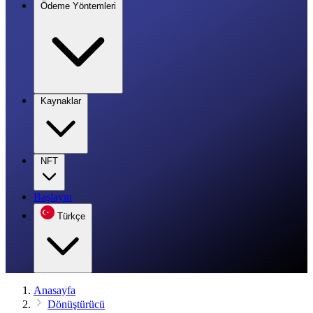
Ödeme Yöntemleri
Kaynaklar
NFT
Başlayın
Türkçe
Anasayfa
Dönüştürücü