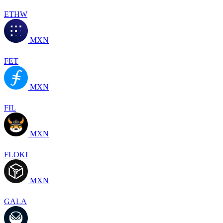
ETHW
MXN
FET
MXN
FIL
MXN
FLOKI
MXN
GALA