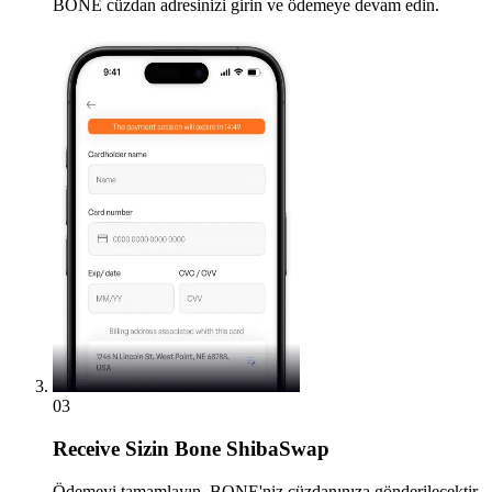
BONE cüzdan adresinizi girin ve ödemeye devam edin.
03
Receive
Sizin Bone ShibaSwap
Ödemeyi tamamlayın, BONE'niz cüzdanınıza gönderilecektir.