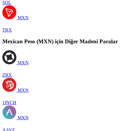
SOL
MXN
TRX
Mexican Peso (MXN) için Diğer Madeni Paralar
MXN
ZRX
MXN
1INCH
MXN
AAVE