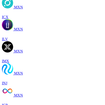
MXN
ICX
MXN
ILV
MXN
IMX
MXN
INJ
MXN