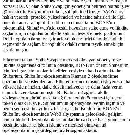
varlık olarak hizmet vermekte ve öncelikle yerel merkezi olmayan
borsası (DEX) olan ShibaSwap için yönetişim belirteci olarak işlev
görmektedir. Bu yardımcı token, sahiplerine Doggy DAO'da oy
hakkı vererek, protokol yükseltmeleri ve hazine tahsisleri ile ilgili
önemli kararlara topluluk katılımına olanak tanır. BONE'un
tokenomiği, ShibaSwap'teki çeşitli havuzlara stake etme ve likidite
sağlama için dağıtılan ödüllerle katılımı teşvik etmek, platformun
DeFi uygulamalarını geliştirmek ve blok zinciri teknolojisinin bu
segmentinde sağlam bir topluluk odaklı ortamı teşvik etmek için
tasarlanmıştır.
Ethereum tabanlı ShibaSwap'te merkezi olmayan yönetişim ve
likidite sağlamadaki rolünün ötesinde, BONE'un önemi Shibarium
için özel gaz jetonu olarak belirlenmesiyle daha da artmaktadır.
Shibarium, Shiba Inu ekosisteminin Katman-2 ölçeklendirme
çözümüdür ve işlemleri ana Ethereum zinciri dışında işleyerek daha
yüksek işlem hızları, daha düşük maliyetler ve daha fazla verim
sunmak üzere tasarlanmıştır. Bu Katman-2 ağında akıllı
sözleşmelerin yürütülmesi ve ağ ücretlerinin ödenmesi için yerel
token olarak BONE, Shibarium'un operasyonel verimliliğinin ve
benimsenmesinin ayrılmaz bir parçasıdır. Bu durum, BONE'yi
Shiba Inu ekosisteminde Web3 altyapısının gelecekteki gelişimi
için kritik bir bileşen olarak konumlandırmakta ve basit yönetişimin
ötesinde, zincir içi işlem işleme ve merkezi olmayan ağ
operasyonlarının çekirdeğine fayda sağlamaktadır.