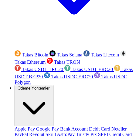
Takas Bitcoin
Takas Solana
Takas Litecoin
Takas Ethereum
Takas TRON
Takas USDT TRC20
Takas USDT ERC20
Takas
USDT BEP20
Takas USDC ERC20
Takas USDC
Polygon
Ödeme Yöntemleri
Apple Pay
Google Pay
Bank Account
Debit Card
Neteller
PayPal
Revolut
Skrill
AstroPay
Trustly
Pix
SPEI
Credit Card