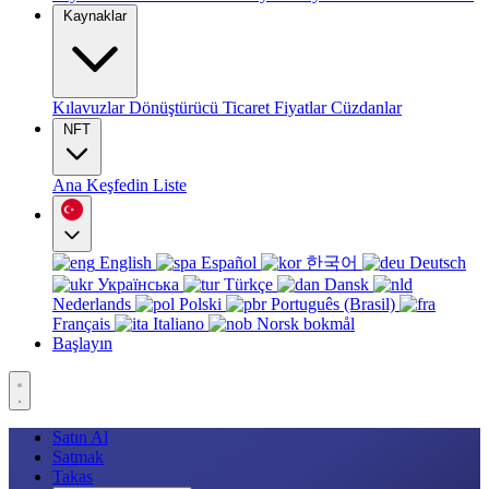
Kaynaklar
Kılavuzlar
Dönüştürücü
Ticaret
Fiyatlar
Cüzdanlar
NFT
Ana
Keşfedin
Liste
English
Español
한국어
Deutsch
Українська
Türkçe
Dansk
Nederlands
Polski
Português (Brasil)
Français
Italiano
Norsk bokmål
Başlayın
Satın Al
Satmak
Takas