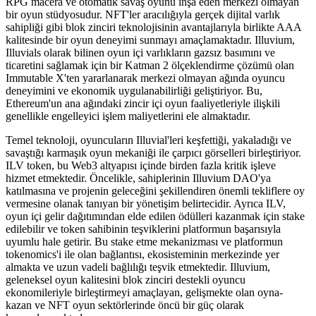
RPG macera ve otomatik savaş oyunu inşa eden merkezi olmayan
bir oyun stüdyosudur. NFT'ler aracılığıyla gerçek dijital varlık
sahipliği gibi blok zinciri teknolojisinin avantajlarıyla birlikte AAA
kalitesinde bir oyun deneyimi sunmayı amaçlamaktadır. Illuvium,
Illuvials olarak bilinen oyun içi varlıkların gazsız basımını ve
ticaretini sağlamak için bir Katman 2 ölçeklendirme çözümü olan
Immutable X'ten yararlanarak merkezi olmayan ağında oyuncu
deneyimini ve ekonomik uygulanabilirliği geliştiriyor. Bu,
Ethereum'un ana ağındaki zincir içi oyun faaliyetleriyle ilişkili
genellikle engelleyici işlem maliyetlerini ele almaktadır.
Temel teknoloji, oyuncuların Illuvial'leri keşfettiği, yakaladığı ve
savaştığı karmaşık oyun mekaniği ile çarpıcı görselleri birleştiriyor.
ILV token, bu Web3 altyapısı içinde birden fazla kritik işleve
hizmet etmektedir. Öncelikle, sahiplerinin Illuvium DAO'ya
katılmasına ve projenin geleceğini şekillendiren önemli tekliflere oy
vermesine olanak tanıyan bir yönetişim belirtecidir. Ayrıca ILV,
oyun içi gelir dağıtımından elde edilen ödülleri kazanmak için stake
edilebilir ve token sahibinin teşviklerini platformun başarısıyla
uyumlu hale getirir. Bu stake etme mekanizması ve platformun
tokenomics'i ile olan bağlantısı, ekosisteminin merkezinde yer
almakta ve uzun vadeli bağlılığı teşvik etmektedir. Illuvium,
geleneksel oyun kalitesini blok zinciri destekli oyuncu
ekonomileriyle birleştirmeyi amaçlayan, gelişmekte olan oyna-
kazan ve NFT oyun sektörlerinde öncü bir güç olarak