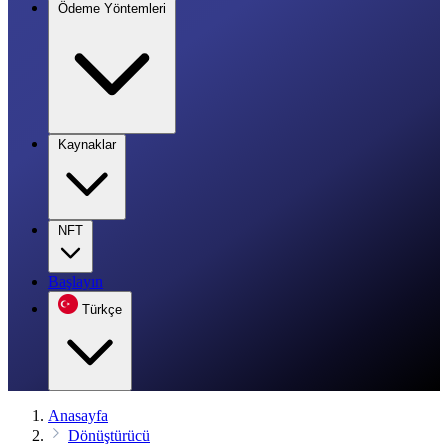
Ödeme Yöntemleri
Kaynaklar
NFT
Başlayın
Türkçe
Anasayfa
Dönüştürücü