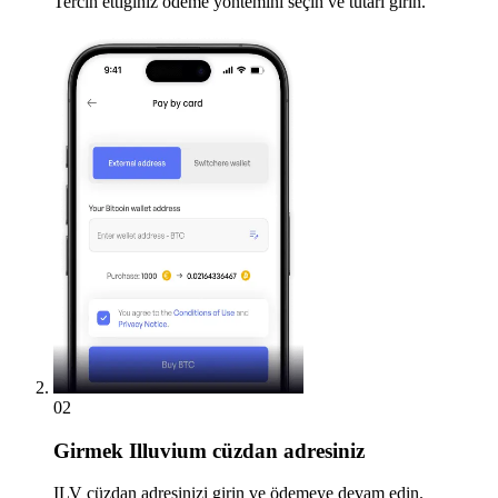
Tercih ettiğiniz ödeme yöntemini seçin ve tutarı girin.
02
Girmek
Illuvium cüzdan adresiniz
ILV cüzdan adresinizi girin ve ödemeye devam edin.