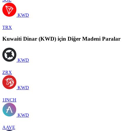
KWD
TRX
Kuwaiti Dinar (KWD) için Diğer Madeni Paralar
KWD
ZRX
KWD
1INCH
KWD
AAVE