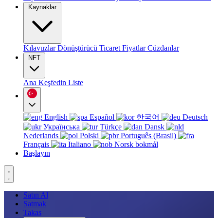
Kaynaklar
Kılavuzlar
Dönüştürücü
Ticaret
Fiyatlar
Cüzdanlar
NFT
Ana
Keşfedin
Liste
English
Español
한국어
Deutsch
Українська
Türkçe
Dansk
Nederlands
Polski
Português (Brasil)
Français
Italiano
Norsk bokmål
Başlayın
Satın Al
Satmak
Takas