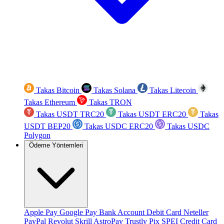
Takas Bitcoin
Takas Solana
Takas Litecoin
Takas Ethereum
Takas TRON
Takas USDT TRC20
Takas USDT ERC20
Takas
USDT BEP20
Takas USDC ERC20
Takas USDC
Polygon
Ödeme Yöntemleri
Apple Pay
Google Pay
Bank Account
Debit Card
Neteller
PayPal
Revolut
Skrill
AstroPay
Trustly
Pix
SPEI
Credit Card