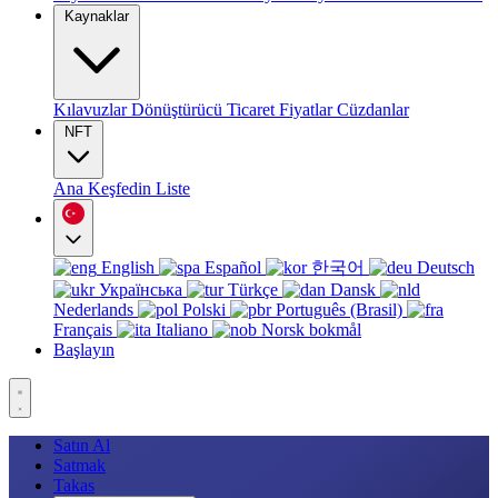
Kaynaklar
Kılavuzlar
Dönüştürücü
Ticaret
Fiyatlar
Cüzdanlar
NFT
Ana
Keşfedin
Liste
English
Español
한국어
Deutsch
Українська
Türkçe
Dansk
Nederlands
Polski
Português (Brasil)
Français
Italiano
Norsk bokmål
Başlayın
Satın Al
Satmak
Takas