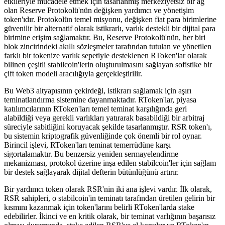
etkileriyle mücadele etmek için tasarlanmış merkeziyetsiz bir ağ
olan Reserve Protokolü'nün değişken yardımcı ve yönetişim
token'ıdır. Protokolün temel misyonu, değişken fiat para birimlerine
güvenilir bir alternatif olarak istikrarlı, varlık destekli bir dijital para
birimine erişim sağlamaktır. Bu, Reserve Protokolü'nün, her biri
blok zincirindeki akıllı sözleşmeler tarafından tutulan ve yönetilen
farklı bir tokenize varlık sepetiyle desteklenen RToken'lar olarak
bilinen çeşitli stabilcoin'lerin oluşturulmasını sağlayan sofistike bir
çift token modeli aracılığıyla gerçekleştirilir.
Bu Web3 altyapısının çekirdeği, istikrarı sağlamak için aşırı
teminatlandırma sistemine dayanmaktadır. RToken'lar, piyasa
katılımcılarının RToken'ları temel teminat karşılığında geri
alabildiği veya gerekli varlıkları yatırarak basabildiği bir arbitraj
süreciyle sabitliğini koruyacak şekilde tasarlanmıştır. RSR token'ı,
bu sistemin kriptografik güvenliğinde çok önemli bir rol oynar.
Birincil işlevi, RToken'ları teminat temerrüdüne karşı
sigortalamaktır. Bu benzersiz yeniden sermayelendirme
mekanizması, protokol üzerine inşa edilen stabilcoin'ler için sağlam
bir destek sağlayarak dijital defterin bütünlüğünü artırır.
Bir yardımcı token olarak RSR'nin iki ana işlevi vardır. İlk olarak,
RSR sahipleri, o stabilcoin'in teminatı tarafından üretilen gelirin bir
kısmını kazanmak için token'larını belirli RToken'larda stake
edebilirler. İkinci ve en kritik olarak, bir teminat varlığının başarısız