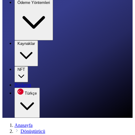
Ödeme Yöntemleri
Kaynaklar
NFT
Başlayın
Türkçe
Anasayfa
Dönüştürücü