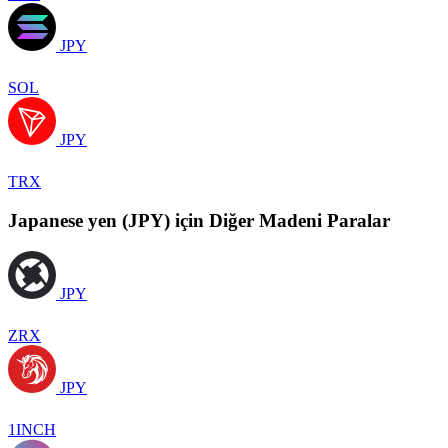
JPY
SOL
JPY
TRX
Japanese yen (JPY) için Diğer Madeni Paralar
JPY
ZRX
JPY
1INCH