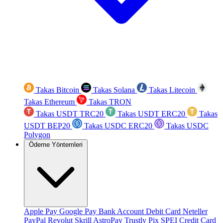
Takas Bitcoin
Takas Solana
Takas Litecoin
Takas Ethereum
Takas TRON
Takas USDT TRC20
Takas USDT ERC20
Takas
USDT BEP20
Takas USDC ERC20
Takas USDC
Polygon
Ödeme Yöntemleri
Apple Pay
Google Pay
Bank Account
Debit Card
Neteller
PayPal
Revolut
Skrill
AstroPay
Trustly
Pix
SPEI
Credit Card