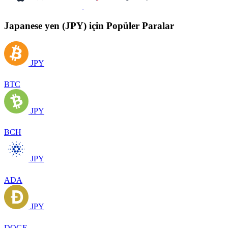
Japanese yen (JPY) için Popüler Paralar
JPY
BTC
JPY
BCH
JPY
ADA
JPY
DOGE