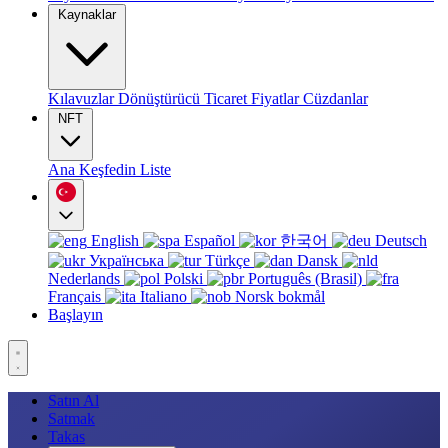
Kaynaklar
Kılavuzlar
Dönüştürücü
Ticaret
Fiyatlar
Cüzdanlar
NFT
Ana
Keşfedin
Liste
English
Español
한국어
Deutsch
Українська
Türkçe
Dansk
Nederlands
Polski
Português (Brasil)
Français
Italiano
Norsk bokmål
Başlayın
Satın Al
Satmak
Takas