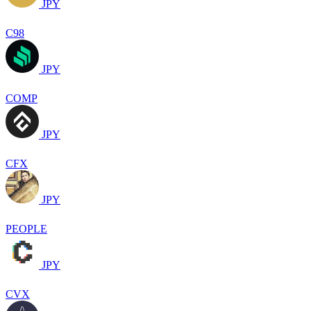
JPY
C98
JPY
COMP
JPY
CFX
JPY
PEOPLE
JPY
CVX