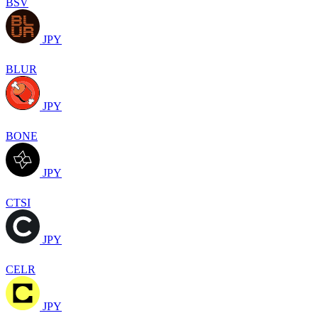
BSV
JPY
BLUR
JPY
BONE
JPY
CTSI
JPY
CELR
JPY