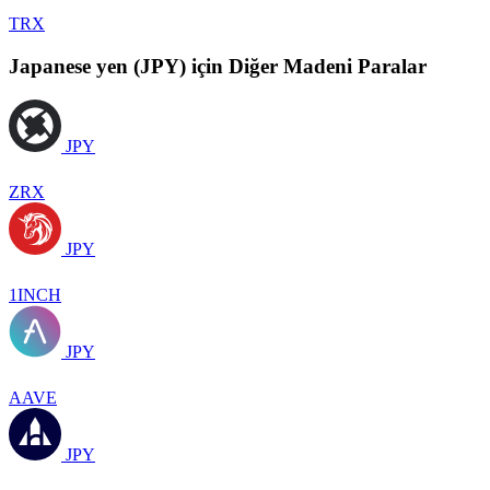
TRX
Japanese yen (JPY) için Diğer Madeni Paralar
JPY
ZRX
JPY
1INCH
JPY
AAVE
JPY