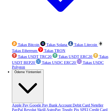
Takas Bitcoin
Takas Solana
Takas Litecoin
Takas Ethereum
Takas TRON
Takas USDT TRC20
Takas USDT ERC20
Takas
USDT BEP20
Takas USDC ERC20
Takas USDC
Polygon
Ödeme Yöntemleri
Apple Pay
Google Pay
Bank Account
Debit Card
Neteller
PayPal
Revolut
Skrill
AstroPay
Trustly
Pix
SPEI
Credit Card