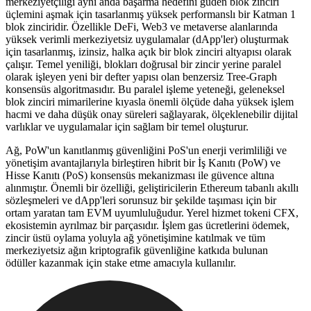
merkeziyetçiliği aynı anda başarma hedefini güden blok zinciri
üçlemini aşmak için tasarlanmış yüksek performanslı bir Katman 1
blok zinciridir. Özellikle DeFi, Web3 ve metaverse alanlarında
yüksek verimli merkeziyetsiz uygulamalar (dApp'ler) oluşturmak
için tasarlanmış, izinsiz, halka açık bir blok zinciri altyapısı olarak
çalışır. Temel yeniliği, blokları doğrusal bir zincir yerine paralel
olarak işleyen yeni bir defter yapısı olan benzersiz Tree-Graph
konsensüs algoritmasıdır. Bu paralel işleme yeteneği, geleneksel
blok zinciri mimarilerine kıyasla önemli ölçüde daha yüksek işlem
hacmi ve daha düşük onay süreleri sağlayarak, ölçeklenebilir dijital
varlıklar ve uygulamalar için sağlam bir temel oluşturur.
Ağ, PoW'un kanıtlanmış güvenliğini PoS'un enerji verimliliği ve
yönetişim avantajlarıyla birleştiren hibrit bir İş Kanıtı (PoW) ve
Hisse Kanıtı (PoS) konsensüs mekanizması ile güvence altına
alınmıştır. Önemli bir özelliği, geliştiricilerin Ethereum tabanlı akıllı
sözleşmeleri ve dApp'leri sorunsuz bir şekilde taşıması için bir
ortam yaratan tam EVM uyumluluğudur. Yerel hizmet tokeni CFX,
ekosistemin ayrılmaz bir parçasıdır. İşlem gas ücretlerini ödemek,
zincir üstü oylama yoluyla ağ yönetişimine katılmak ve tüm
merkeziyetsiz ağın kriptografik güvenliğine katkıda bulunan
ödüller kazanmak için stake etme amacıyla kullanılır.