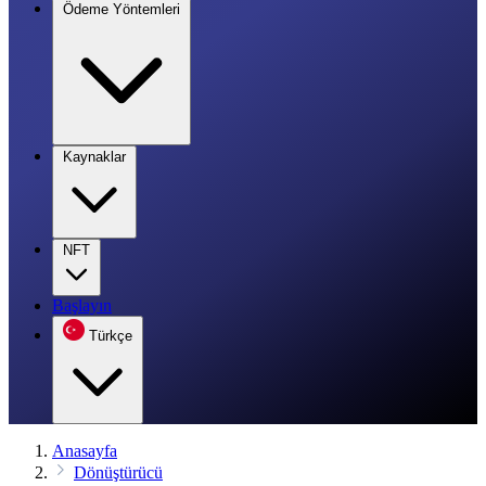
Ödeme Yöntemleri
Kaynaklar
NFT
Başlayın
Türkçe
Anasayfa
Dönüştürücü