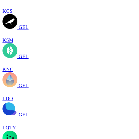
KCS
GEL
KSM
GEL
KNC
GEL
LDO
GEL
LQTY