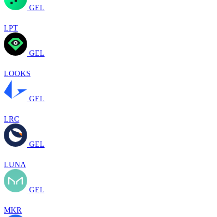
GEL
LPT
GEL
LOOKS
GEL
LRC
GEL
LUNA
GEL
MKR