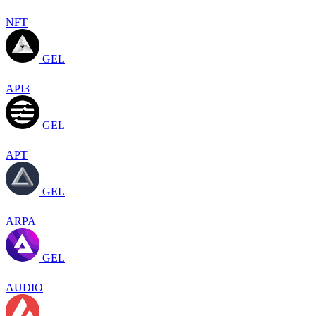
NFT
GEL
API3
GEL
APT
GEL
ARPA
GEL
AUDIO