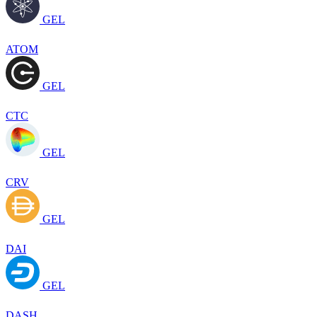
GEL
ATOM
GEL
CTC
GEL
CRV
GEL
DAI
GEL
DASH