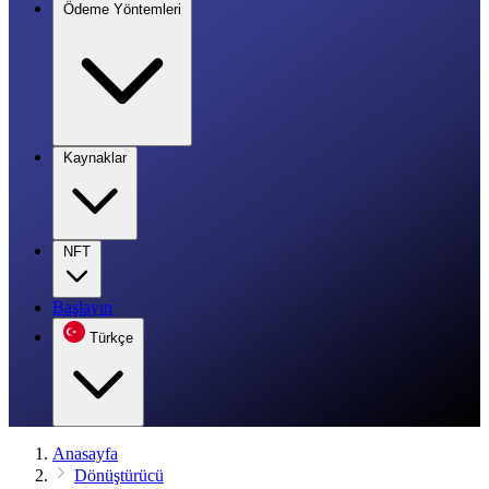
Ödeme Yöntemleri
Kaynaklar
NFT
Başlayın
Türkçe
Anasayfa
Dönüştürücü