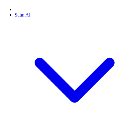
Satın Al