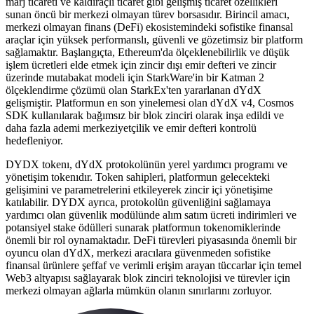
marj ticareti ve kaldıraçlı ticaret gibi gelişmiş ticaret özellikleri
sunan öncü bir merkezi olmayan türev borsasıdır. Birincil amacı,
merkezi olmayan finans (DeFi) ekosistemindeki sofistike finansal
araçlar için yüksek performanslı, güvenli ve gözetimsiz bir platform
sağlamaktır. Başlangıçta, Ethereum'da ölçeklenebilirlik ve düşük
işlem ücretleri elde etmek için zincir dışı emir defteri ve zincir
üzerinde mutabakat modeli için StarkWare'in bir Katman 2
ölçeklendirme çözümü olan StarkEx'ten yararlanan dYdX
gelişmiştir. Platformun en son yinelemesi olan dYdX v4, Cosmos
SDK kullanılarak bağımsız bir blok zinciri olarak inşa edildi ve
daha fazla ademi merkeziyetçilik ve emir defteri kontrolü
hedefleniyor.
DYDX tokenı, dYdX protokolünün yerel yardımcı programı ve
yönetişim tokenıdır. Token sahipleri, platformun gelecekteki
gelişimini ve parametrelerini etkileyerek zincir içi yönetişime
katılabilir. DYDX ayrıca, protokolün güvenliğini sağlamaya
yardımcı olan güvenlik modülünde alım satım ücreti indirimleri ve
potansiyel stake ödülleri sunarak platformun tokenomiklerinde
önemli bir rol oynamaktadır. DeFi türevleri piyasasında önemli bir
oyuncu olan dYdX, merkezi aracılara güvenmeden sofistike
finansal ürünlere şeffaf ve verimli erişim arayan tüccarlar için temel
Web3 altyapısı sağlayarak blok zinciri teknolojisi ve türevler için
merkezi olmayan ağlarla mümkün olanın sınırlarını zorluyor.