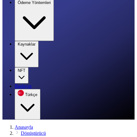
Ödeme Yöntemleri
Kaynaklar
NFT
Başlayın
Türkçe
Anasayfa
Dönüştürücü