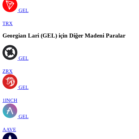
GEL
TRX
Georgian Lari (GEL) için Diğer Madeni Paralar
GEL
ZRX
GEL
1INCH
GEL
AAVE