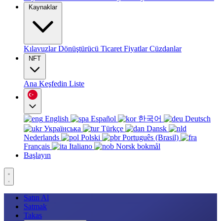
Kaynaklar
Kılavuzlar
Dönüştürücü
Ticaret
Fiyatlar
Cüzdanlar
NFT
Ana
Keşfedin
Liste
English
Español
한국어
Deutsch
Українська
Türkçe
Dansk
Nederlands
Polski
Português (Brasil)
Français
Italiano
Norsk bokmål
Başlayın
Satın Al
Satmak
Takas