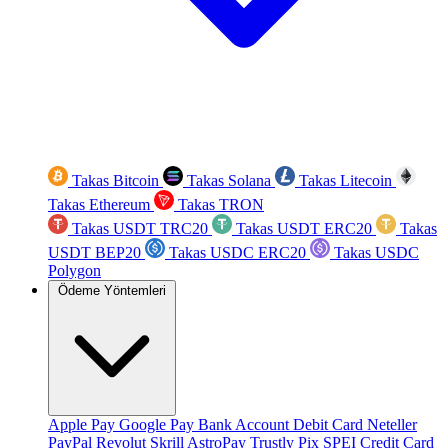
Takas Bitcoin
Takas Solana
Takas Litecoin
Takas Ethereum
Takas TRON
Takas USDT TRC20
Takas USDT ERC20
Takas
USDT BEP20
Takas USDC ERC20
Takas USDC
Polygon
Ödeme Yöntemleri
Apple Pay
Google Pay
Bank Account
Debit Card
Neteller
PayPal
Revolut
Skrill
AstroPay
Trustly
Pix
SPEI
Credit Card