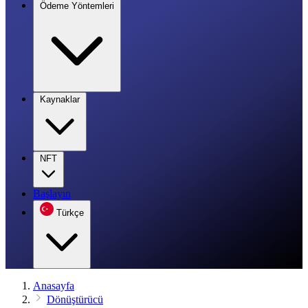
Ödeme Yöntemleri
Kaynaklar
NFT
Başlayın
Türkçe
Anasayfa
Dönüştürücü