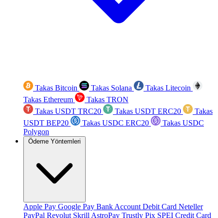
Takas Bitcoin
Takas Solana
Takas Litecoin
Takas Ethereum
Takas TRON
Takas USDT TRC20
Takas USDT ERC20
Takas
USDT BEP20
Takas USDC ERC20
Takas USDC
Polygon
Ödeme Yöntemleri
Apple Pay
Google Pay
Bank Account
Debit Card
Neteller
PayPal
Revolut
Skrill
AstroPay
Trustly
Pix
SPEI
Credit Card