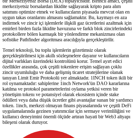
bir Merkeziyetsiz Borsa (DEX) toplayıcısıdır. Birincil amacı, çeşitli
merkeziyetsiz borsalardan likidite sağlayarak kripto para alım
satımını optimize etmek ve kullanıcıların piyasada mevcut olan en
uygun takas oranlarını almasını sağlamaktır. Bu, kaymayı en aza
indirmek ve zincir içi işlemlerle ilişkili gaz ücretlerini azaltmak için
emirleri birden fazla likidite havuzuna ve farklı blok zincirlerindeki
protokollere bölen karmaşık bir yönlendirme mekanizması olan
sofistike Pathfinder algoritması aracılığıyla gerçekleştirilir.
Temel teknoloji, bu toplu işlemlerin gözetimsiz olarak
gerçekleştirilmesi için akıllı sözleşmelere dayanır ve kullanıcıların
dijital varlıkları üzerindeki kontrolünü korur. Temel ayırt edici
özellikler arasında, çok çeşitli tokenlere erişim sağlayan çoklu
zincir uyumluluğu ve daha gelişmiş ticaret stratejilerine olanak
tanıyan Limit Emir Protokolü yer almaktadır. 1INCH token ikili bir
rol oynamaktadır: sahiplerine 1inch Network'ün DAO kararlarına
katılma ve protokol parametrelerini oylama yetkisi veren bir
yönetişim tokenı ve potansiyel olarak ekosistem içinde stake
ödülleri veya daha düşük ücretler gibi avantajlar sunan bir yardımcı
token. 1inch, merkezi olmayan finans piyasalarında ve çeşitli DeFi
uygulamalarında gezinen yatırımcılar için sermaye verimliliğini ve
kullanıcı deneyimini önemli ölçüde artıran hayati bir Web3 altyapı
bileşeni olarak duruyor.