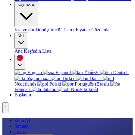
Kaynaklar
Kılavuzlar
Dönüştürücü
Ticaret
Fiyatlar
Cüzdanlar
NFT
Ana
Keşfedin
Liste
English
Español
한국어
Deutsch
Українська
Türkçe
Dansk
Nederlands
Polski
Português (Brasil)
Français
Italiano
Norsk bokmål
Başlayın
Satın Al
Satmak
Takas