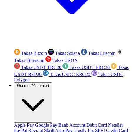
Takas Bitcoin
Takas Solana
Takas Litecoin
Takas Ethereum
Takas TRON
Takas USDT TRC20
Takas USDT ERC20
Takas
USDT BEP20
Takas USDC ERC20
Takas USDC
Polygon
Ödeme Yöntemleri
Apple Pay
Google Pay
Bank Account
Debit Card
Neteller
PayPal
Revolut
Skrill
AstroPay
Trustly
Pix
SPEI
Credit Card