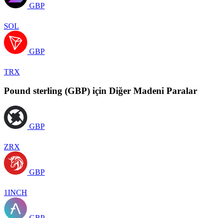
GBP
SOL
GBP
TRX
Pound sterling (GBP) için Diğer Madeni Paralar
GBP
ZRX
GBP
1INCH
GBP