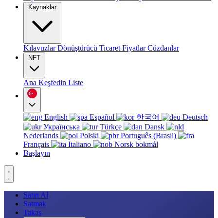
Kaynaklar
Kılavuzlar
Dönüştürücü
Ticaret
Fiyatlar
Cüzdanlar
NFT
Ana
Keşfedin
Liste
English
Español
한국어
Deutsch
Українська
Türkçe
Dansk
Nederlands
Polski
Português (Brasil)
Français
Italiano
Norsk bokmål
Başlayın
Satın Al
Satmak
Takas