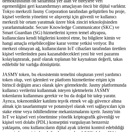
demokrasisinin ön saflarında yer alan ve bireylere veri
egemenliğini geri kazandırmayı amaçlayan öncü bir dijital varlıktır.
Tokyo merkezli Jasmy Corporation tarafından geliştirilen bu proje,
kişisel verilerin yönetimi ve alışverişi için güvenli ve kullanıcı
merkezli bir ortam yaratmak üzere blok zinciri teknolojisinden
yararlanmaktadır. Secure Knowledge Communicator (SKC) ve
Smart Guardian (SG) hizmetlerini içeren temel altyapısı,
kullanıcılara kendi bilgilerini kontrol etme, bu bilgilere kimin ve
hangi amaçla erişebileceğine karar verme yetkisi veriyor. Bu
merkezi olmayan ağ, kullanıcıların IoT cihazları tarafından üretilen
kişisel verilerinden para kazanabilecekleri yeni bir veri pazarını
kolaylaştırarak, pasif olarak toplanan bir kaynaktan değerli, takas
edilebilir bir varlığa dönüştürür.
JASMY token, bu ekosistemin temelini oluşturan yerel yardımcı
token olup, veri işlemleri ve platform hizmetlerine erişim için
birincil değişim aracı olarak işlev görmektedir. Jasmy platformunda
kullanıcı verilerini kullanmak isteyen işletmelerin JASMY
tokenlarını kullanması gerekir ve bu da doğal bir talep yaratır.
Ayrıca, tokenomikler katılımı teşvik etmek ve ağı güvence altına
almak için tasarlanmıştır ve potansiyel olarak veri sağlayıcıları için
stake etme veya ödüllendirme mekanizmalarını içerir. Jasmy'nin
IoT ve kişisel veri yönetimine yönelik kriptografik güvenliği ve
kişisel veri dolabı (PDL) konseptini vurgulayan benzersiz
yaklaşımı, onu kullanıcıların dijital ayak izlerini kontrol edebildiği