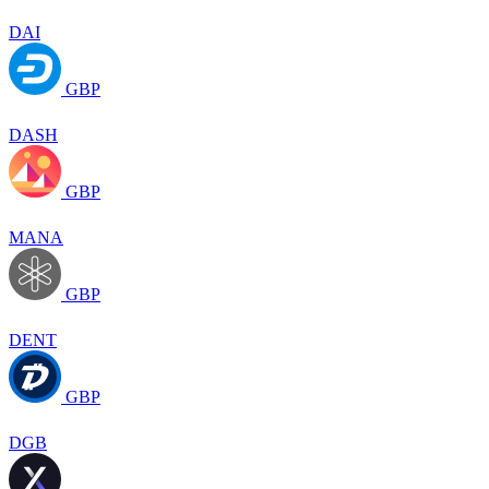
DAI
GBP
DASH
GBP
MANA
GBP
DENT
GBP
DGB