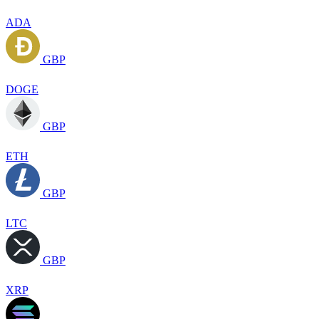
ADA
GBP
DOGE
GBP
ETH
GBP
LTC
GBP
XRP