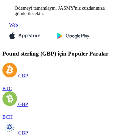
Ödemeyi tamamlayın, JASMY'niz cüzdanınıza
gönderilecektir.
Web
Pound sterling (GBP) için Popüler Paralar
GBP
BTC
GBP
BCH
GBP