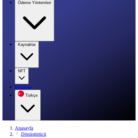
Ödeme Yöntemleri
Kaynaklar
NFT
Başlayın
Türkçe
Anasayfa
Dönüştürücü