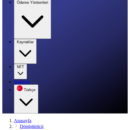
Ödeme Yöntemleri
Kaynaklar
NFT
Başlayın
Türkçe
Anasayfa
Dönüştürücü