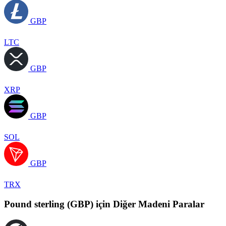
GBP
LTC
GBP
XRP
GBP
SOL
GBP
TRX
Pound sterling (GBP) için Diğer Madeni Paralar