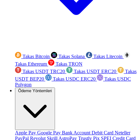
Takas Bitcoin
Takas Solana
Takas Litecoin
Takas Ethereum
Takas TRON
Takas USDT TRC20
Takas USDT ERC20
Takas
USDT BEP20
Takas USDC ERC20
Takas USDC
Polygon
Ödeme Yöntemleri
Apple Pay
Google Pay
Bank Account
Debit Card
Neteller
PayPal
Revolut
Skrill
AstroPay
Trustly
Pix
SPEI
Credit Card