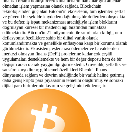
finansal ortamı dönüştürerek kullanıcıların bankalar gibi aracılar
olmadan işlem yapmasına olanak sağladı. Blockchain
teknolojisinden güç alan Bitcoin'in ekosistemi, tüm işlemleri şeffaf
ve güvenli bir şekilde kaydeden dağıtılmış bir defterden oluşmakta
ve bu defter, iş ispatı mekanizması aracılığıyla işlem bloklarını
doğrulayan küresel bir madenci ağı tarafından muhafaza
edilmektedir. Bitcoin'in 21 milyon coin ile sınırlı olan kıtlığı, onu
deflasyonist özelliklere sahip bir dijital varlık olarak
konumlandırmakta ve genellikle enflasyona karşı bir koruma olarak
görülmektedir. Ekosistem, eşler arası ödemeler ve havalelerden
merkezi olmayan finans (DeFi) projelerine kadar çok çeşitli
uygulamaları desteklemekte ve hem bir değer deposu hem de bir
değişim aracı olarak yaygın ilgi görmektedir. Güvenlik, şeffaflık ve
sansüre karşı direnç gibi temel özellikleri Bitcoin'i finans
dünyasında sağlam ve devrim niteliğinde bir varlık haline getirmiş,
daha geniş kripto para piyasasının temelini oluşturmuş ve sonraki
dijital para birimlerinin tasarım ve gelişimini etkilemiştir.