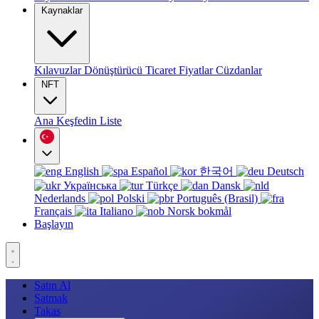
Kaynaklar
Kılavuzlar
Dönüştürücü
Ticaret
Fiyatlar
Cüzdanlar
NFT
Ana
Keşfedin
Liste
English
Español
한국어
Deutsch
Українська
Türkçe
Dansk
Nederlands
Polski
Português (Brasil)
Français
Italiano
Norsk bokmål
Başlayın
Satın Al
Satmak
Takas