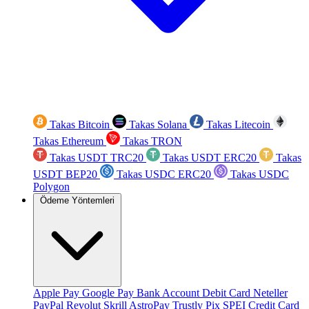
Takas Bitcoin
Takas Solana
Takas Litecoin
Takas Ethereum
Takas TRON
Takas USDT TRC20
Takas USDT ERC20
Takas
USDT BEP20
Takas USDC ERC20
Takas USDC
Polygon
Ödeme Yöntemleri
Apple Pay
Google Pay
Bank Account
Debit Card
Neteller
PayPal
Revolut
Skrill
AstroPay
Trustly
Pix
SPEI
Credit Card