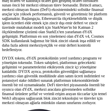
marj ticareti ve kaldıraçlı ticaret gibi gelişmiş ticaret özellikleri
sunan öncü bir merkezi olmayan türev borsasıdır. Birincil amacı,
merkezi olmayan finans (DeFi) ekosistemindeki sofistike finansal
araçlar için yüksek performanslı, güvenli ve gözetimsiz bir platform
sağlamaktır. Başlangıçta, Ethereum'da ölçeklenebilirlik ve düşük
işlem ücretleri elde etmek için zincir dışı emir defteri ve zincir
üzerinde mutabakat modeli için StarkWare'in bir Katman 2
ölçeklendirme çözümü olan StarkEx'ten yararlanan dYdX
gelişmiştir. Platformun en son yinelemesi olan dYdX v4, Cosmos
SDK kullanılarak bağımsız bir blok zinciri olarak inşa edildi ve
daha fazla ademi merkeziyetçilik ve emir defteri kontrolü
hedefleniyor.
DYDX tokenı, dYdX protokolünün yerel yardımcı programı ve
yönetişim tokenıdır. Token sahipleri, platformun gelecekteki
gelişimini ve parametrelerini etkileyerek zincir içi yönetişime
katılabilir. DYDX ayrıca, protokolün güvenliğini sağlamaya
yardımcı olan güvenlik modülünde alım satım ücreti indirimleri ve
potansiyel stake ödülleri sunarak platformun tokenomiklerinde
önemli bir rol oynamaktadır. DeFi türevleri piyasasında önemli bir
oyuncu olan dYdX, merkezi aracılara güvenmeden sofistike
finansal ürünlere şeffaf ve verimli erişim arayan tüccarlar için temel
Web3 altyapısı sağlayarak blok zinciri teknolojisi ve türevler için
merkezi olmayan ağlarla mümkün olanın sınırlarını zorluyor.