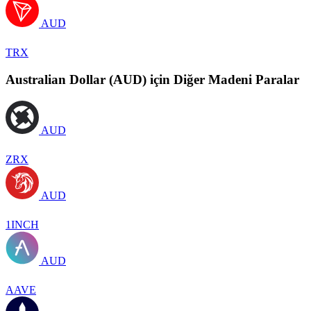
AUD
TRX
Australian Dollar (AUD) için Diğer Madeni Paralar
AUD
ZRX
AUD
1INCH
AUD
AAVE