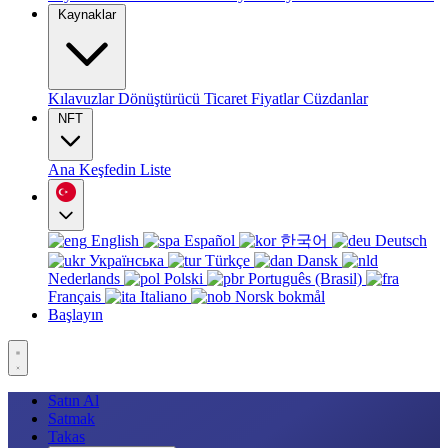
Kaynaklar
Kılavuzlar
Dönüştürücü
Ticaret
Fiyatlar
Cüzdanlar
NFT
Ana
Keşfedin
Liste
English
Español
한국어
Deutsch
Українська
Türkçe
Dansk
Nederlands
Polski
Português (Brasil)
Français
Italiano
Norsk bokmål
Başlayın
Satın Al
Satmak
Takas