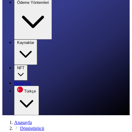
Ödeme Yöntemleri
Kaynaklar
NFT
Başlayın
Türkçe
Anasayfa
Dönüştürücü