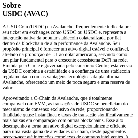
Sobre
USDC (AVAC)
A USD Coin (USDC) na Avalanche, frequentemente indicada por
seu ticker em exchanges como USDC ou USDC.e, representa a
integração nativa da popular stablecoin colateralizada por fiat
dentro da blockchain de alta performance da Avalanche. Seu
propósito principal é fornecer um ativo digital estável e confiável,
atrelado na proporção de 1:1 ao dólar americano, servindo como
um pilar fundamental para o crescente ecossistema DeFi na rede.
Emitida pela Circle e governada pelo consórcio Centre, esta versão
da USDC combina a estabilidade e a confiança de uma stablecoin
regulamentada com as vantagens tecnológicas da plataforma
Avalanche, oferecendo um meio de troca seguro e uma reserva de
valor.
Aproveitando a C-Chain da Avalanche, que é totalmente
compatível com EVM, as transações de USDC se beneficiam do
mecanismo de consenso exclusivo da rede, proporcionando
finalidade quase instantânea e taxas de transação significativamente
mais baixas em comparação com outras blockchains. Esse alto
desempenho a torna um ativo digital excepcionalmente eficiente
para uma vasta gama de atividades on-chain, desde pagamentos
peer-to-peer até interações complexas de contratos inteligentes. A