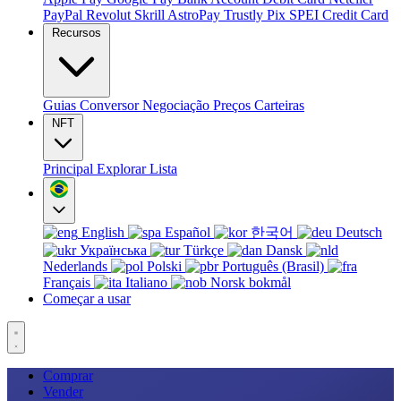
PayPal
Revolut
Skrill
AstroPay
Trustly
Pix
SPEI
Credit Card
Recursos
Guias
Conversor
Negociação
Preços
Carteiras
NFT
Principal
Explorar
Lista
English
Español
한국어
Deutsch
Українська
Türkçe
Dansk
Nederlands
Polski
Português (Brasil)
Français
Italiano
Norsk bokmål
Começar a usar
Comprar
Vender