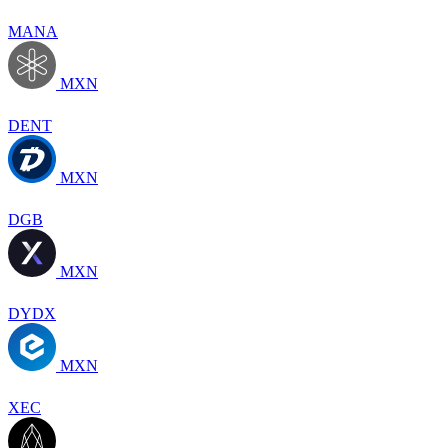
MANA
MXN
DENT
MXN
DGB
MXN
DYDX
MXN
XEC