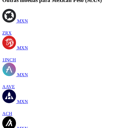
Outras moedas para Mexican Peso (MXN)
MXN
ZRX
MXN
1INCH
MXN
AAVE
MXN
ACH