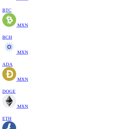
BTC
MXN
BCH
MXN
ADA
MXN
DOGE
MXN
ETH