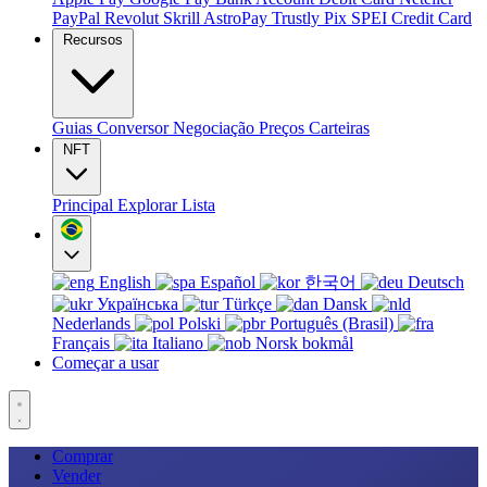
PayPal
Revolut
Skrill
AstroPay
Trustly
Pix
SPEI
Credit Card
Recursos
Guias
Conversor
Negociação
Preços
Carteiras
NFT
Principal
Explorar
Lista
English
Español
한국어
Deutsch
Українська
Türkçe
Dansk
Nederlands
Polski
Português (Brasil)
Français
Italiano
Norsk bokmål
Começar a usar
Comprar
Vender