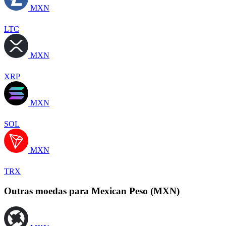
MXN
LTC
MXN
XRP
MXN
SOL
MXN
TRX
Outras moedas para Mexican Peso (MXN)