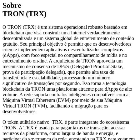
Sobre
TRON (TRX)
O TRON (TRX) é um sistema operacional robusto baseado em
blockchain que visa construir uma Internet verdadeiramente
descentralizada e um sistema global de entretenimento de conteúdo
gratuito. Seu principal objetivo é permitir que os desenvolvedores
criem e implementem aplicativos descentralizados complexos
(dApps), com foco especial no compartilhamento de mídia e no
entretenimento on-line. A arquitetura da TRON aproveita um
mecanismo de consenso de DPoS (Delegated Proof-of-Stake,
prova de participação delegada), que permite alta taxa de
transferência e escalabilidade, processando um número
significativo de transações por segundo. Isso torna a tecnologia
blockchain da TRON uma plataforma atraente para dApps de alto
volume. A rede suporta contratos inteligentes compatíveis com a
Máquina Virtual Ethereum (EVM) por meio de sua Máquina
Virtual TRON (TVM), facilitando a migração para os
desenvolvedores.
O token utilitário nativo, TRX, é parte integrante do ecossistema
TRON. A TRX é usada para pagar taxas de transação, acessar
recursos da plataforma, como largura de banda e energia, e
participar da governança da rede, apostando na TRX para votar em