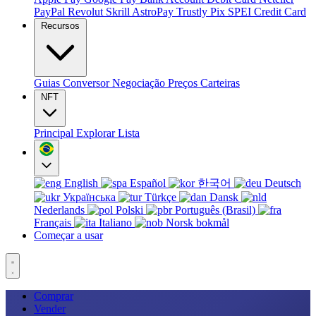
PayPal
Revolut
Skrill
AstroPay
Trustly
Pix
SPEI
Credit Card
Recursos
Guias
Conversor
Negociação
Preços
Carteiras
NFT
Principal
Explorar
Lista
English
Español
한국어
Deutsch
Українська
Türkçe
Dansk
Nederlands
Polski
Português (Brasil)
Français
Italiano
Norsk bokmål
Começar a usar
Comprar
Vender