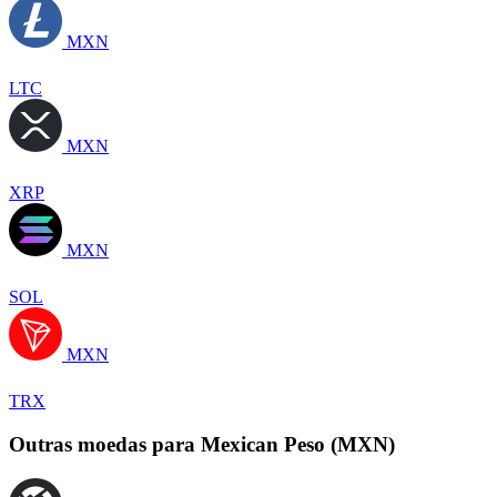
MXN
LTC
MXN
XRP
MXN
SOL
MXN
TRX
Outras moedas para Mexican Peso (MXN)