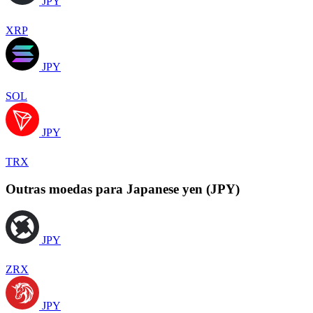
JPY
XRP
JPY
SOL
JPY
TRX
Outras moedas para Japanese yen (JPY)
JPY
ZRX
JPY