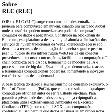
Sobre
RLC (RLC)
O iExec RLC (RLC) surge como uma rede descentralizada
pioneira para computação em nuvem, criando um mercado global
onde os usuários podem monetizar seu poder de computação,
conjuntos de dados e aplicativos. Construída na blockchain do
Ethereum, esta plataforma de ativo digital aborda as limitações dos
serviços de nuvem tradicionais da Web2, oferecendo acesso sob
demanda a recursos de computação de maneira segura e peer-to-
peer. O núcleo de sua infraestrutura Web3 reside em conectar
provedores de recursos com usuários, facilitando a computação off-
chain complexa para dApps, treinamento de modelos de IA e
processamento de big data. Essa abordagem democratiza o acesso
a ferramentas computacionais poderosas, fomentando a inovação
em vários setores de alta demanda.
A base técnica do iExec é seu mecanismo de consenso exclusivo, o
Proof-of-Contribution (PoCo), que valida o resultado de qualquer
computação off-chain antes de ser registrado on-chain. Para
garantir a privacidade dos dados e a segurança criptográfica, a
plataforma utiliza extensivamente Ambientes de Execução
Confiáveis (TEEs), como o Intel SGX, para computação
confidencial. Isso permite que dados sensíveis sejam processados