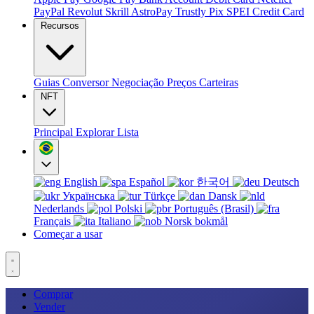
PayPal
Revolut
Skrill
AstroPay
Trustly
Pix
SPEI
Credit Card
Recursos
Guias
Conversor
Negociação
Preços
Carteiras
NFT
Principal
Explorar
Lista
English
Español
한국어
Deutsch
Українська
Türkçe
Dansk
Nederlands
Polski
Português (Brasil)
Français
Italiano
Norsk bokmål
Começar a usar
Comprar
Vender