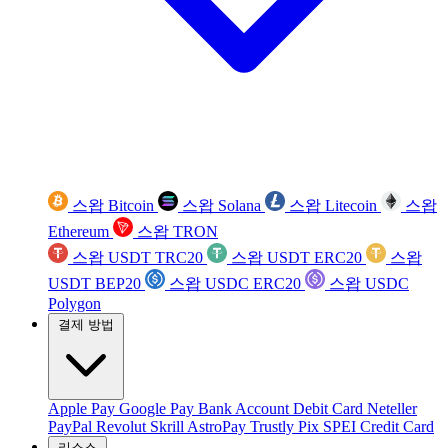
스왑 Bitcoin
스왑 Solana
스왑 Litecoin
스왑
Ethereum
스왑 TRON
스왑 USDT TRC20
스왑 USDT ERC20
스왑
USDT BEP20
스왑 USDC ERC20
스왑 USDC
Polygon
결제 방법
Apple Pay
Google Pay
Bank Account
Debit Card
Neteller
PayPal
Revolut
Skrill
AstroPay
Trustly
Pix
SPEI
Credit Card
리소스