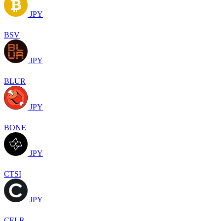
JPY
BSV
JPY
BLUR
JPY
BONE
JPY
CTSI
JPY
CELR