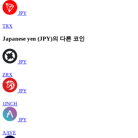
JPY
TRX
Japanese yen (JPY)의 다른 코인
JPY
ZRX
JPY
1INCH
JPY
AAVE