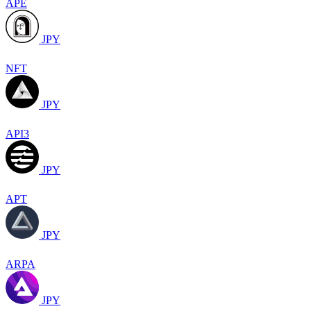
APE
JPY
NFT
JPY
API3
JPY
APT
JPY
ARPA
JPY