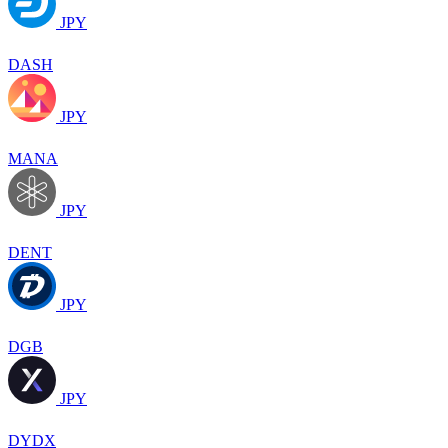
JPY
DASH
JPY
MANA
JPY
DENT
JPY
DGB
JPY
DYDX