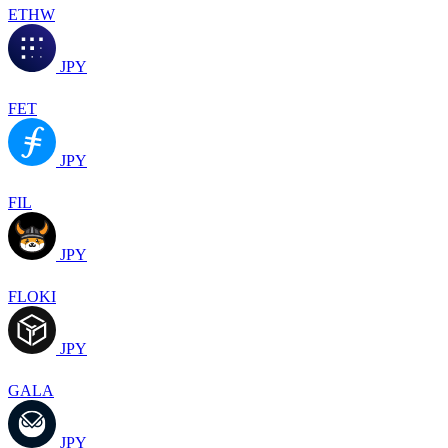
ETHW
JPY
FET
JPY
FIL
JPY
FLOKI
JPY
GALA
JPY