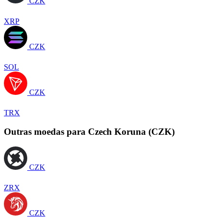
CZK
XRP
CZK
SOL
CZK
TRX
Outras moedas para Czech Koruna (CZK)
CZK
ZRX
CZK