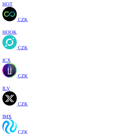
HOT
CZK
HOOK
CZK
ICX
CZK
ILV
CZK
IMX
CZK