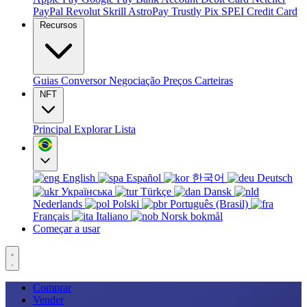
PayPal
Revolut
Skrill
AstroPay
Trustly
Pix
SPEI
Credit Card
Recursos
Guias
Conversor
Negociação
Preços
Carteiras
NFT
Principal
Explorar
Lista
English
Español
한국어
Deutsch
Українська
Türkçe
Dansk
Nederlands
Polski
Português (Brasil)
Français
Italiano
Norsk bokmål
Começar a usar
Comprar
Vender