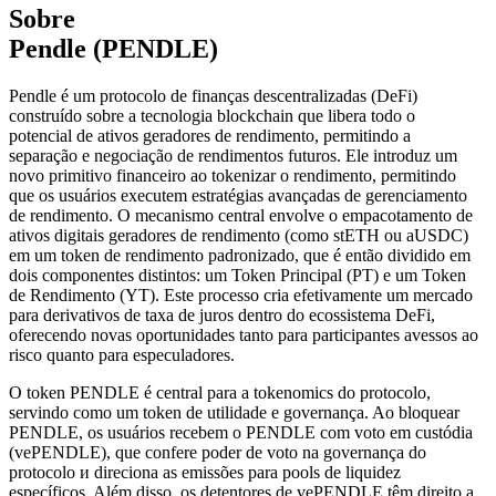
Sobre
Pendle (PENDLE)
Pendle é um protocolo de finanças descentralizadas (DeFi)
construído sobre a tecnologia blockchain que libera todo o
potencial de ativos geradores de rendimento, permitindo a
separação e negociação de rendimentos futuros. Ele introduz um
novo primitivo financeiro ao tokenizar o rendimento, permitindo
que os usuários executem estratégias avançadas de gerenciamento
de rendimento. O mecanismo central envolve o empacotamento de
ativos digitais geradores de rendimento (como stETH ou aUSDC)
em um token de rendimento padronizado, que é então dividido em
dois componentes distintos: um Token Principal (PT) e um Token
de Rendimento (YT). Este processo cria efetivamente um mercado
para derivativos de taxa de juros dentro do ecossistema DeFi,
oferecendo novas oportunidades tanto para participantes avessos ao
risco quanto para especuladores.
O token PENDLE é central para a tokenomics do protocolo,
servindo como um token de utilidade e governança. Ao bloquear
PENDLE, os usuários recebem o PENDLE com voto em custódia
(vePENDLE), que confere poder de voto na governança do
protocolo и direciona as emissões para pools de liquidez
específicos. Além disso, os detentores de vePENDLE têm direito a