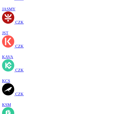
JASMY
CZK
JST
CZK
KAVA
CZK
KCS
CZK
KSM