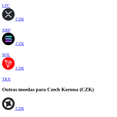
LTC
CZK
XRP
CZK
SOL
CZK
TRX
Outras moedas para Czech Koruna (CZK)
CZK