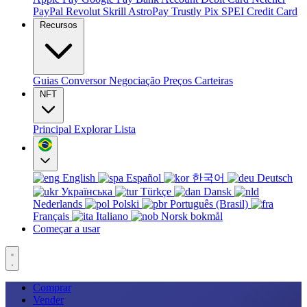
PayPal
Revolut
Skrill
AstroPay
Trustly
Pix
SPEI
Credit Card
Recursos
Guias
Conversor
Negociação
Preços
Carteiras
NFT
Principal
Explorar
Lista
English
Español
한국어
Deutsch
Українська
Türkçe
Dansk
Nederlands
Polski
Português (Brasil)
Français
Italiano
Norsk bokmål
Começar a usar
Comprar
Vender