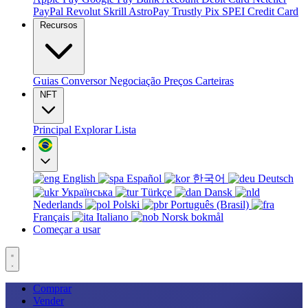
PayPal
Revolut
Skrill
AstroPay
Trustly
Pix
SPEI
Credit Card
Recursos
Guias
Conversor
Negociação
Preços
Carteiras
NFT
Principal
Explorar
Lista
English
Español
한국어
Deutsch
Українська
Türkçe
Dansk
Nederlands
Polski
Português (Brasil)
Français
Italiano
Norsk bokmål
Começar a usar
Comprar
Vender