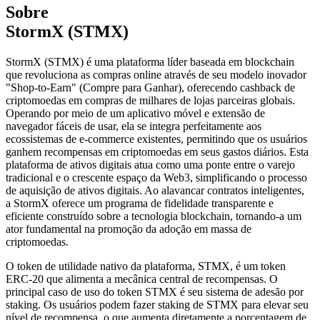
Sobre
StormX (STMX)
StormX (STMX) é uma plataforma líder baseada em blockchain
que revoluciona as compras online através de seu modelo inovador
"Shop-to-Earn" (Compre para Ganhar), oferecendo cashback de
criptomoedas em compras de milhares de lojas parceiras globais.
Operando por meio de um aplicativo móvel e extensão de
navegador fáceis de usar, ela se integra perfeitamente aos
ecossistemas de e-commerce existentes, permitindo que os usuários
ganhem recompensas em criptomoedas em seus gastos diários. Esta
plataforma de ativos digitais atua como uma ponte entre o varejo
tradicional e o crescente espaço da Web3, simplificando o processo
de aquisição de ativos digitais. Ao alavancar contratos inteligentes,
a StormX oferece um programa de fidelidade transparente e
eficiente construído sobre a tecnologia blockchain, tornando-a um
ator fundamental na promoção da adoção em massa de
criptomoedas.
O token de utilidade nativo da plataforma, STMX, é um token
ERC-20 que alimenta a mecânica central de recompensas. O
principal caso de uso do token STMX é seu sistema de adesão por
staking. Os usuários podem fazer staking de STMX para elevar seu
nível de recompensa, o que aumenta diretamente a porcentagem de