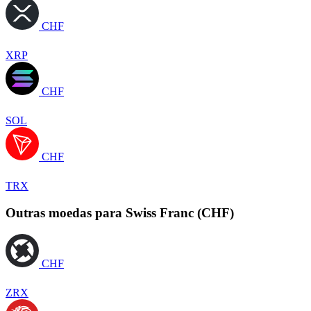
CHF
XRP
CHF
SOL
CHF
TRX
Outras moedas para Swiss Franc (CHF)
CHF
ZRX