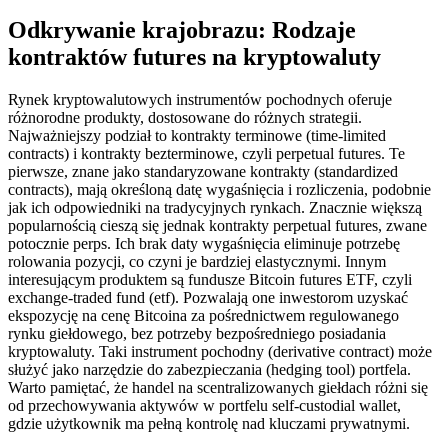
Odkrywanie krajobrazu: Rodzaje
kontraktów futures na kryptowaluty
Rynek kryptowalutowych instrumentów pochodnych oferuje
różnorodne produkty, dostosowane do różnych strategii.
Najważniejszy podział to kontrakty terminowe (time-limited
contracts) i kontrakty bezterminowe, czyli perpetual futures. Te
pierwsze, znane jako standaryzowane kontrakty (standardized
contracts), mają określoną datę wygaśnięcia i rozliczenia, podobnie
jak ich odpowiedniki na tradycyjnych rynkach. Znacznie większą
popularnością cieszą się jednak kontrakty perpetual futures, zwane
potocznie perps. Ich brak daty wygaśnięcia eliminuje potrzebę
rolowania pozycji, co czyni je bardziej elastycznymi. Innym
interesującym produktem są fundusze Bitcoin futures ETF, czyli
exchange-traded fund (etf). Pozwalają one inwestorom uzyskać
ekspozycję na cenę Bitcoina za pośrednictwem regulowanego
rynku giełdowego, bez potrzeby bezpośredniego posiadania
kryptowaluty. Taki instrument pochodny (derivative contract) może
służyć jako narzędzie do zabezpieczania (hedging tool) portfela.
Warto pamiętać, że handel na scentralizowanych giełdach różni się
od przechowywania aktywów w portfelu self-custodial wallet,
gdzie użytkownik ma pełną kontrolę nad kluczami prywatnymi.