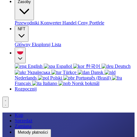
Zasoby
Przewodniki
Konwerter
Handel
Ceny
Portfele
NFT
Główny
Eksploruj
Lista
English
Español
한국어
Deutsch
Українська
Türkçe
Dansk
Nederlands
Polski
Português (Brasil)
Français
Italiano
Norsk bokmål
Rozpocznij
Kup
Sprzedaż
Zamiana
Metody płatności