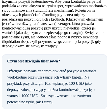
trzymanie pozycji bezterminowo. Aby cena kontraktu perpetual
podążała za ceną aktywa na rynku spot, wprowadzono mechanizm
stopy finansowania (funding rate mechanism). Polega on na
okresowych płatnościach (funding payments) między
posiadaczami pozycji długich i krótkich. Kluczowym elementem
jest również dźwignia finansowa (leverage), która pozwala
kontrolować dużą pozycję przy użyciu niewielkiej części jej
wartości jako depozytu zabezpieczającego (margin). Zwiększa to
potencjalne zyski, ale jednocześnie podnosi ryzyko likwidacji
(liquidation risk), czyli przymusowego zamknięcia pozycji, gdy
depozyt okaże się niewystarczający.
Czym jest dźwignia finansowa?
Dźwignia pozwala traderom otwierać pozycje o wartości
wielokrotnie przewyższającej ich własny kapitał. Na
przykład, przy dźwigni 10x, wpłacając 100 USD jako
depozyt zabezpieczający, można kontrolować pozycję o
wartości 1000 USD. Znacząco wzmacnia to zarówno
potencjalne zyski, jak i straty.