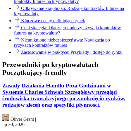
kontrakty futures na kryptowaluty?
Odkrywanie krajobrazu: Rodzaje kontraktów futures na
kryptowaluty
Kluczowe cechy definiujące rynek
Cel i strategia: Dlaczego traderzy używają kontraktów
futures na kryptowaluty?
Nieuniknione niebezpieczeństwa: Nawigacja po
ryzykach kontraktów futures
Zastosowanie w praktyce: Przykłady i dostęp do rynku
Przewodniki po kryptowalutach
Początkujący-frendly
Zasady Działania Handlu Poza Godzinami w
Systemie Charles Schwab Szczegółowy przegląd
środowiska transakcyjnego po zamknięciu rynków,
rodzajów zleceń oraz specyfiki płynności.
Oliver Grant
|
lip 30, 2026