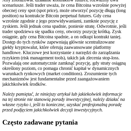
scenariusze. Jeśli trader uważa, że cena Bitcoina wzrośnie powyżej
obecnej ceny spot (spot price), może otworzyć pozycję długą (long
position) na kontrakcie Bitcoin perpetual futures. Gdy cena
wzrośnie zgodnie z jego przewidywaniami, zamknie pozycję z
zyskiem. Jeśli jednak cena spadnie, poniesie stratę. Odwrotnie, jeśli
trader spodziewa się spadku ceny, otworzy pozycję krótką. Zysk
osiągnie, gdy cena Bitcoina spadnie, a on odkupi kontrakt taniej.
Dostęp do tych rynków zapewniają głównie scentralizowane
giełdy kryptowalut, które oferują zaawansowane platformy
handlowe. Kluczowe jest korzystanie z narzędzi do zarządzania
ryzykiem (risk management tools), takich jak zlecenia stop-loss.
Pozwalają one automatycznie zamknąć pozycję, gdy straty osiągną
określony poziom, co pomaga chronić kapitał w dynamicznych
warunkach rynkowych (market conditions). Zrozumienie tych
mechanizmów jest fundamentalne przed zaangażowaniem
jakichkolwiek środków.
Należy pamiętać, że niniejszy artykuł lub jakiekolwiek informacje
na tej stronie nie stanowią porady inwestycyjnej, należy działać na
własne ryzyko i, jeśli to konieczne, uzyskać profesjonalną poradę
przed podjęciem jakichkolwiek decyzji inwestycyjnych.
Często zadawane pytania