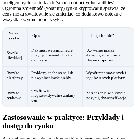
inteligentnych kontraktach (smart contract vulnerabilities).
Ogromna zmienność (volatility) rynku kryptowalut sprawia, że
ceny mogą gwałtownie się zmieniać, co dodatkowo potęguje
wszystkie wymienione ryzyka.
Rodzaj
Opis
Jak się chronić?
ryzyka
Przymusowe zamknięcie
Używanie niższej
Ryzyko
pozycji z powodu braku
dźwigni, stosowanie
likwidacji
depozytu.
zleceń stop-loss.
Ryzyko
Problemy techniczne lub
Wybór renomowanych i
platformy
niewypłacalność giełdy.
regulowanych platform.
Gwałtowne i
Ryzyko
Zarządzanie wielkością
nieprzewidywalne zmiany
rynkowe
pozycji, dywersyfikacja.
cen.
Zastosowanie w praktyce: Przykłady i
dostęp do rynku
Aby zobrazować działanie kontraktów futures, rozważmy dwa