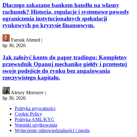
Dlaczego zakazano bankom handlu na własny
rachunek? Historia, regulacje i systemowe powody
ograniczenia instytucjonalnych spekulacji
rynkowych po kryzysie finansowym.
Farouk Ahmed
|
lip 30, 2026
Jak założyć konto do paper tradingu: Kompletny
przewodnik Opanuj mechanikę giełdy i przetestuj
swoje podejście do rynku bez angażowania
rzeczywistego kapitału.
Alexey Morozov
|
lip 30, 2026
Polityka prywatności
Cookie Policy
Polityka AML/KYC
Warunki użytkowania
Wyłączenie odpowiedzialności i zgoda