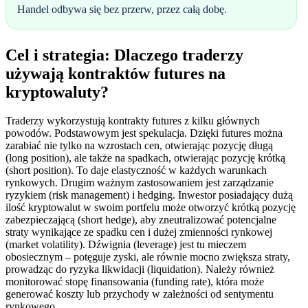
Handel odbywa się bez przerw, przez całą dobę.
Cel i strategia: Dlaczego traderzy
używają kontraktów futures na
kryptowaluty?
Traderzy wykorzystują kontrakty futures z kilku głównych
powodów. Podstawowym jest spekulacja. Dzięki futures można
zarabiać nie tylko na wzrostach cen, otwierając pozycję długą
(long position), ale także na spadkach, otwierając pozycję krótką
(short position). To daje elastyczność w każdych warunkach
rynkowych. Drugim ważnym zastosowaniem jest zarządzanie
ryzykiem (risk management) i hedging. Inwestor posiadający dużą
ilość kryptowalut w swoim portfelu może otworzyć krótką pozycję
zabezpieczającą (short hedge), aby zneutralizować potencjalne
straty wynikające ze spadku cen i dużej zmienności rynkowej
(market volatility). Dźwignia (leverage) jest tu mieczem
obosiecznym – potęguje zyski, ale równie mocno zwiększa straty,
prowadząc do ryzyka likwidacji (liquidation). Należy również
monitorować stopę finansowania (funding rate), która może
generować koszty lub przychody w zależności od sentymentu
rynkowego.