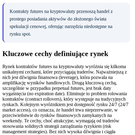
Kontrakty futures na kryptowaluty przenoszą handel z
prostego posiadania aktywów do złożonego świata
spekulacji cenowej, oferując narzędzia niedostępne na
rynku spot.
Kluczowe cechy definiujące rynek
Rynek kontraktów futures na kryptowaluty wyróżnia się kilkoma
unikalnymi cechami, które przyciągają traderów. Najważniejszą z
nich jest dźwignia finansowa (leverage), która pozwala na
amplifikację wyników handlowych. Drugą kluczową cechą,
szczególnie w przypadku perpetual futures, jest brak daty
wygaśnięcia (no expiration date). Eliminuje to problem rolowania
kontraktów (contract rollovers), który występuje na tradycyjnych
rynkach. Kolejnym wyróżnikiem jest dostępność rynku 24/7 (24/7
market access), co oznacza, że handel trwa nieprzerwanie, w
przeciwieństwie do rynków finansowych zamykanych na
weekendy. Te cechy, choć atrakcyjne, wymagają od traderów
stosowania solidnych strategii zarządzania ryzykiem (risk
management strategies). Bez nich wysoka dźwignia i ciągła