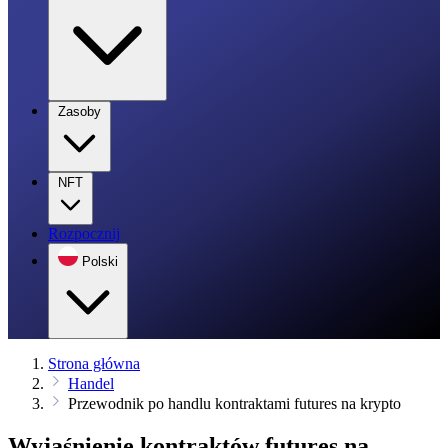
Zasoby
NFT
Rozpocznij
Polski
Strona główna
Handel
Przewodnik po handlu kontraktami futures na krypto
Wyjaśnienie kontraktów futures na