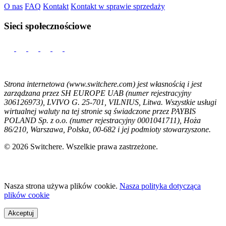
O nas
FAQ
Kontakt
Kontakt w sprawie sprzedaży
Sieci społecznościowe
Strona internetowa (www.switchere.com) jest własnością i jest
zarządzana przez SH EUROPE UAB (numer rejestracyjny
306126973), LVIVO G. 25-701, VILNIUS, Litwa. Wszystkie usługi
wirtualnej waluty na tej stronie są świadczone przez PAYBIS
POLAND Sp. z o.o. (numer rejestracyjny 0001041711), Hoża
86/210, Warszawa, Polska, 00-682 i jej podmioty stowarzyszone.
© 2026 Switchere. Wszelkie prawa zastrzeżone.
Nasza strona używa plików cookie.
Nasza polityka dotycząca
plików cookie
Akceptuj