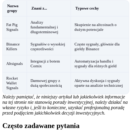
Nazwa
Znani z...
Typowe cechy
grupy
Analizy
Fat Pig
Skupienie na altcoinach o
fundamentalnej i
Signals
dużym potencjale
długoterminowej
Binance
Sygnałów o wysokiej
Częste sygnały, głównie dla
Killers
częstotliwości
giełdy Binance
Integracji z botem
Automatyzacja handlu i
Altsignals
Cornix
sygnały dla różnych giełd
Rocket
Darmowej grupy z
Aktywna dyskusja i sygnały
Wallet
dużą społecznością
oparte na analizie technicznej
Signals
Należy pamiętać, że niniejszy artykuł lub jakiekolwiek informacje
na tej stronie nie stanowią porady inwestycyjnej, należy działać na
własne ryzyko i, jeśli to konieczne, uzyskać profesjonalną poradę
przed podjęciem jakichkolwiek decyzji inwestycyjnych.
Często zadawane pytania