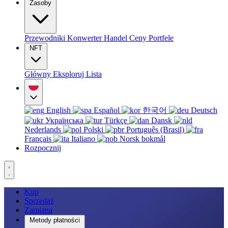
Zasoby
Przewodniki
Konwerter
Handel
Ceny
Portfele
NFT
Główny
Eksploruj
Lista
English
Español
한국어
Deutsch
Українська
Türkçe
Dansk
Nederlands
Polski
Português (Brasil)
Français
Italiano
Norsk bokmål
Rozpocznij
Kup
Sprzedaż
Zamiana
Metody płatności