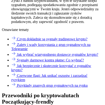
Zyski z handlu kryptowalutami, w tym te uzyskane dzięki
sygnałom, podlegają opodatkowaniu zgodnie z przepisami
obowiązującymi w Twoim kraju. Jesteś odpowiedzialny za
śledzenie swoich transakcji i zgłaszanie zysków
kapitałowych. Zaleca się skonsultowanie się z doradcą
podatkowym, aby zapewnić zgodność z prawem.
Omawiane tematy
Czym dokładnie są sygnały tradingowe krypto?
Zalety i wady korzystania z grup sygnałowych na
Telegramie
Jak wybrać wiarygodnego dostawcę sygnałów krypto?
Sygnały darmowe kontra płatne: Co wybrać?
Jak bezpiecznie i skutecznie korzystać z sygnałów
krypto?
Czerwone flagi: Jak unikać oszustw i zarządzać
ryzykiem
Przykłady znanych grup sygnałowych na rynku
Przewodniki po kryptowalutach
Początkujący-frendly