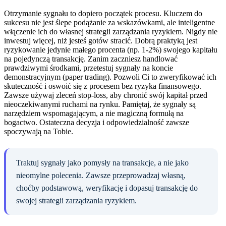
Otrzymanie sygnału to dopiero początek procesu. Kluczem do
sukcesu nie jest ślepe podążanie za wskazówkami, ale inteligentne
włączenie ich do własnej strategii zarządzania ryzykiem. Nigdy nie
inwestuj więcej, niż jesteś gotów stracić. Dobrą praktyką jest
ryzykowanie jedynie małego procenta (np. 1-2%) swojego kapitału
na pojedynczą transakcję. Zanim zaczniesz handlować
prawdziwymi środkami, przetestuj sygnały na koncie
demonstracyjnym (paper trading). Pozwoli Ci to zweryfikować ich
skuteczność i oswoić się z procesem bez ryzyka finansowego.
Zawsze używaj zleceń stop-loss, aby chronić swój kapitał przed
nieoczekiwanymi ruchami na rynku. Pamiętaj, że sygnały są
narzędziem wspomagającym, a nie magiczną formułą na
bogactwo. Ostateczna decyzja i odpowiedzialność zawsze
spoczywają na Tobie.
Traktuj sygnały jako pomysły na transakcje, a nie jako
nieomylne polecenia. Zawsze przeprowadzaj własną,
choćby podstawową, weryfikację i dopasuj transakcję do
swojej strategii zarządzania ryzykiem.