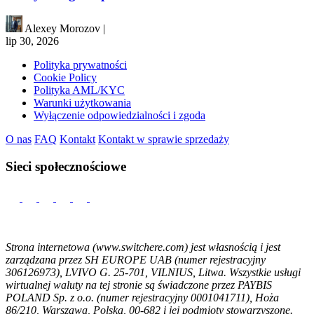
Alexey Morozov
|
lip 30, 2026
Polityka prywatności
Cookie Policy
Polityka AML/KYC
Warunki użytkowania
Wyłączenie odpowiedzialności i zgoda
O nas
FAQ
Kontakt
Kontakt w sprawie sprzedaży
Sieci społecznościowe
Strona internetowa (www.switchere.com) jest własnością i jest
zarządzana przez SH EUROPE UAB (numer rejestracyjny
306126973), LVIVO G. 25-701, VILNIUS, Litwa. Wszystkie usługi
wirtualnej waluty na tej stronie są świadczone przez PAYBIS
POLAND Sp. z o.o. (numer rejestracyjny 0001041711), Hoża
86/210, Warszawa, Polska, 00-682 i jej podmioty stowarzyszone.