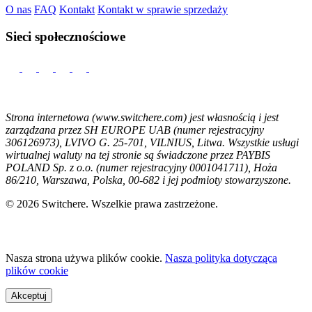
O nas
FAQ
Kontakt
Kontakt w sprawie sprzedaży
Sieci społecznościowe
Strona internetowa (www.switchere.com) jest własnością i jest
zarządzana przez SH EUROPE UAB (numer rejestracyjny
306126973), LVIVO G. 25-701, VILNIUS, Litwa. Wszystkie usługi
wirtualnej waluty na tej stronie są świadczone przez PAYBIS
POLAND Sp. z o.o. (numer rejestracyjny 0001041711), Hoża
86/210, Warszawa, Polska, 00-682 i jej podmioty stowarzyszone.
© 2026 Switchere. Wszelkie prawa zastrzeżone.
Nasza strona używa plików cookie.
Nasza polityka dotycząca
plików cookie
Akceptuj