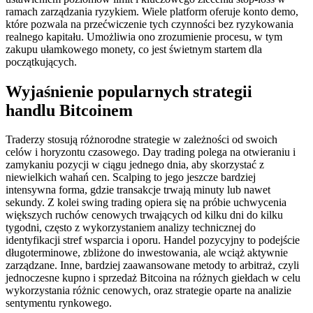
ramach zarządzania ryzykiem. Wiele platform oferuje konto demo,
które pozwala na przećwiczenie tych czynności bez ryzykowania
realnego kapitału. Umożliwia ono zrozumienie procesu, w tym
zakupu ułamkowego monety, co jest świetnym startem dla
początkujących.
Wyjaśnienie popularnych strategii
handlu Bitcoinem
Traderzy stosują różnorodne strategie w zależności od swoich
celów i horyzontu czasowego. Day trading polega na otwieraniu i
zamykaniu pozycji w ciągu jednego dnia, aby skorzystać z
niewielkich wahań cen. Scalping to jego jeszcze bardziej
intensywna forma, gdzie transakcje trwają minuty lub nawet
sekundy. Z kolei swing trading opiera się na próbie uchwycenia
większych ruchów cenowych trwających od kilku dni do kilku
tygodni, często z wykorzystaniem analizy technicznej do
identyfikacji stref wsparcia i oporu. Handel pozycyjny to podejście
długoterminowe, zbliżone do inwestowania, ale wciąż aktywnie
zarządzane. Inne, bardziej zaawansowane metody to arbitraż, czyli
jednoczesne kupno i sprzedaż Bitcoina na różnych giełdach w celu
wykorzystania różnic cenowych, oraz strategie oparte na analizie
sentymentu rynkowego.