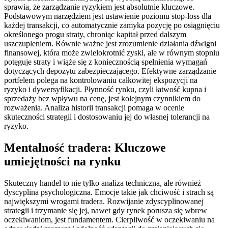
sprawia, że zarządzanie ryzykiem jest absolutnie kluczowe.
Podstawowym narzędziem jest ustawienie poziomu stop-loss dla
każdej transakcji, co automatycznie zamyka pozycję po osiągnięciu
określonego progu straty, chroniąc kapitał przed dalszym
uszczupleniem. Równie ważne jest zrozumienie działania dźwigni
finansowej, która może zwielokrotnić zyski, ale w równym stopniu
potęguje straty i wiąże się z koniecznością spełnienia wymagań
dotyczących depozytu zabezpieczającego. Efektywne zarządzanie
portfelem polega na kontrolowaniu całkowitej ekspozycji na
ryzyko i dywersyfikacji. Płynność rynku, czyli łatwość kupna i
sprzedaży bez wpływu na cenę, jest kolejnym czynnikiem do
rozważenia. Analiza historii transakcji pomaga w ocenie
skuteczności strategii i dostosowaniu jej do własnej tolerancji na
ryzyko.
Mentalność tradera: Kluczowe
umiejętności na rynku
Skuteczny handel to nie tylko analiza techniczna, ale również
dyscyplina psychologiczna. Emocje takie jak chciwość i strach są
największymi wrogami tradera. Rozwijanie zdyscyplinowanej
strategii i trzymanie się jej, nawet gdy rynek porusza się wbrew
oczekiwaniom, jest fundamentem. Cierpliwość w oczekiwaniu na