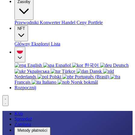
Zasoby
Przewodniki
Konwerter
Handel
Ceny
Portfele
NFT
Główny
Eksploruj
Lista
English
Español
한국어
Deutsch
Українська
Türkçe
Dansk
Nederlands
Polski
Português (Brasil)
Français
Italiano
Norsk bokmål
Rozpocznij
Kup
Sprzedaż
Zamiana
Metody płatności