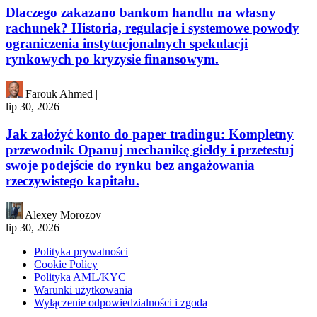
Dlaczego zakazano bankom handlu na własny
rachunek? Historia, regulacje i systemowe powody
ograniczenia instytucjonalnych spekulacji
rynkowych po kryzysie finansowym.
Farouk Ahmed
|
lip 30, 2026
Jak założyć konto do paper tradingu: Kompletny
przewodnik Opanuj mechanikę giełdy i przetestuj
swoje podejście do rynku bez angażowania
rzeczywistego kapitału.
Alexey Morozov
|
lip 30, 2026
Polityka prywatności
Cookie Policy
Polityka AML/KYC
Warunki użytkowania
Wyłączenie odpowiedzialności i zgoda