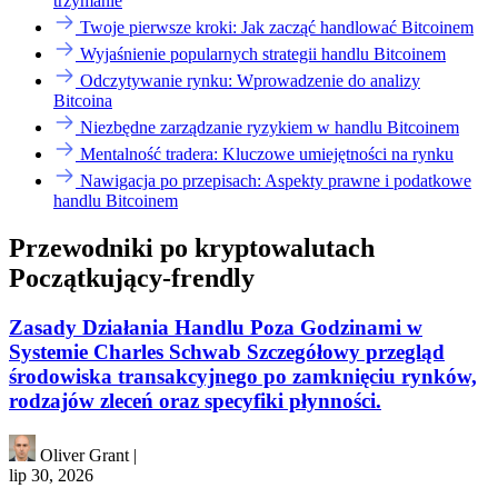
trzymanie
Twoje pierwsze kroki: Jak zacząć handlować Bitcoinem
Wyjaśnienie popularnych strategii handlu Bitcoinem
Odczytywanie rynku: Wprowadzenie do analizy
Bitcoina
Niezbędne zarządzanie ryzykiem w handlu Bitcoinem
Mentalność tradera: Kluczowe umiejętności na rynku
Nawigacja po przepisach: Aspekty prawne i podatkowe
handlu Bitcoinem
Przewodniki po kryptowalutach
Początkujący-frendly
Zasady Działania Handlu Poza Godzinami w
Systemie Charles Schwab Szczegółowy przegląd
środowiska transakcyjnego po zamknięciu rynków,
rodzajów zleceń oraz specyfiki płynności.
Oliver Grant
|
lip 30, 2026