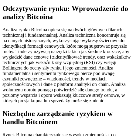
Odczytywanie rynku: Wprowadzenie do
analizy Bitcoina
Analiza rynku Bitcoina opiera się na dwóch głównych filarach:
technicznej i fundamentalnej. Analiza techniczna koncentruje się
na danych historycznych, wykorzystując wykresy świecowe do
identyfikacji formacji cenowych, które mogą sugerować przyszłe
ruchy. Traderzy używają narzędzi takich jak średnie kroczące, aby
wygładzić dane cenowe i zidentyfikować trendy, oraz wskaźników
technicznych jak wskaźnik siły względnej (RSI) czy wstęgi
Bollingera do oceny siły rynku i jego zmienności. Analiza
fundamentalna i sentymentu rynkowego bierze pod uwagę
czynniki zewnętrzne – wiadomości, trendy w mediach
społecznościowych i dane z platform analityki on-chain. Analiza
wolumenu obrotu pomaga potwierdzić siłę danego trendu, a
poziomy wsparcia i oporu wskazują kluczowe strefy cenowe, w
których presja kupna lub sprzedaży może się zmienić.
Niezbędne zarządzanie ryzykiem w
handlu Bitcoinem
Rynek Bitcoina charakteryzuje się wysoką zmiennością, co