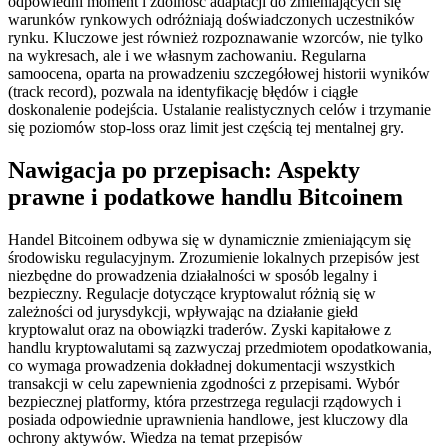
odpowiedni moment i zdolność adaptacji do zmieniających się
warunków rynkowych odróżniają doświadczonych uczestników
rynku. Kluczowe jest również rozpoznawanie wzorców, nie tylko
na wykresach, ale i we własnym zachowaniu. Regularna
samoocena, oparta na prowadzeniu szczegółowej historii wyników
(track record), pozwala na identyfikację błędów i ciągłe
doskonalenie podejścia. Ustalanie realistycznych celów i trzymanie
się poziomów stop-loss oraz limit jest częścią tej mentalnej gry.
Nawigacja po przepisach: Aspekty
prawne i podatkowe handlu Bitcoinem
Handel Bitcoinem odbywa się w dynamicznie zmieniającym się
środowisku regulacyjnym. Zrozumienie lokalnych przepisów jest
niezbędne do prowadzenia działalności w sposób legalny i
bezpieczny. Regulacje dotyczące kryptowalut różnią się w
zależności od jurysdykcji, wpływając na działanie giełd
kryptowalut oraz na obowiązki traderów. Zyski kapitałowe z
handlu kryptowalutami są zazwyczaj przedmiotem opodatkowania,
co wymaga prowadzenia dokładnej dokumentacji wszystkich
transakcji w celu zapewnienia zgodności z przepisami. Wybór
bezpiecznej platformy, która przestrzega regulacji rządowych i
posiada odpowiednie uprawnienia handlowe, jest kluczowy dla
ochrony aktywów. Wiedza na temat przepisów