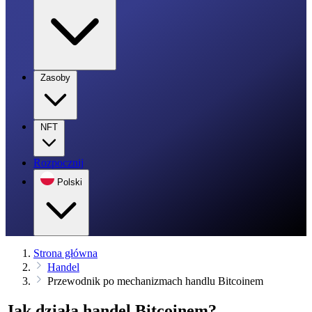
Zasoby
NFT
Rozpocznij
Polski
Strona główna
Handel
Przewodnik po mechanizmach handlu Bitcoinem
Jak działa handel Bitcoinem?