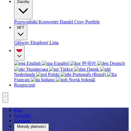
Zasoby
Przewodniki
Konwerter
Handel
Ceny
Portfele
NFT
Główny
Eksploruj
Lista
English
Español
한국어
Deutsch
Українська
Türkçe
Dansk
Nederlands
Polski
Português (Brasil)
Français
Italiano
Norsk bokmål
Rozpocznij
Kup
Sprzedaż
Zamiana
Metody płatności