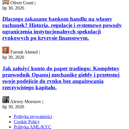
Oliver Grant
|
lip 30, 2026
Dlaczego zakazano bankom handlu na własny
rachunek? Historia, regulacje i systemowe powody
ograniczenia instytucjonalnych spekulacji
rynkowych po kryzysie finansowym.
Farouk Ahmed
|
lip 30, 2026
Jak założyć konto do paper tradingu: Kompletny
przewodnik Opanuj mechanikę giełdy i przetestuj
swoje podejście do rynku bez angażowania
rzeczywistego kapitału.
Alexey Morozov
|
lip 30, 2026
Polityka prywatności
Cookie Policy
Polityka AML/KYC