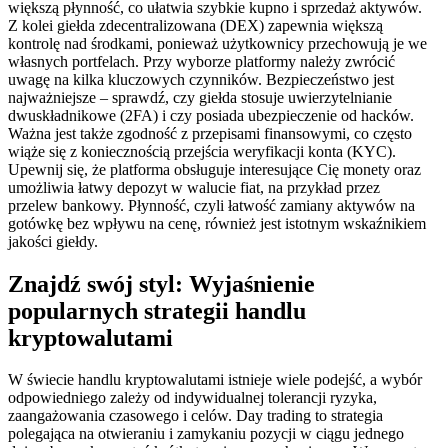
większą płynność, co ułatwia szybkie kupno i sprzedaż aktywów.
Z kolei giełda zdecentralizowana (DEX) zapewnia większą
kontrolę nad środkami, ponieważ użytkownicy przechowują je we
własnych portfelach. Przy wyborze platformy należy zwrócić
uwagę na kilka kluczowych czynników. Bezpieczeństwo jest
najważniejsze – sprawdź, czy giełda stosuje uwierzytelnianie
dwuskładnikowe (2FA) i czy posiada ubezpieczenie od hacków.
Ważna jest także zgodność z przepisami finansowymi, co często
wiąże się z koniecznością przejścia weryfikacji konta (KYC).
Upewnij się, że platforma obsługuje interesujące Cię monety oraz
umożliwia łatwy depozyt w walucie fiat, na przykład przez
przelew bankowy. Płynność, czyli łatwość zamiany aktywów na
gotówkę bez wpływu na cenę, również jest istotnym wskaźnikiem
jakości giełdy.
Znajdź swój styl: Wyjaśnienie
popularnych strategii handlu
kryptowalutami
W świecie handlu kryptowalutami istnieje wiele podejść, a wybór
odpowiedniego zależy od indywidualnej tolerancji ryzyka,
zaangażowania czasowego i celów. Day trading to strategia
polegająca na otwieraniu i zamykaniu pozycji w ciągu jednego