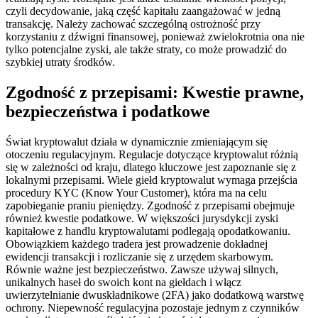
czyli decydowanie, jaką część kapitału zaangażować w jedną
transakcję. Należy zachować szczególną ostrożność przy
korzystaniu z dźwigni finansowej, ponieważ zwielokrotnia ona nie
tylko potencjalne zyski, ale także straty, co może prowadzić do
szybkiej utraty środków.
Zgodność z przepisami: Kwestie prawne,
bezpieczeństwa i podatkowe
Świat kryptowalut działa w dynamicznie zmieniającym się
otoczeniu regulacyjnym. Regulacje dotyczące kryptowalut różnią
się w zależności od kraju, dlatego kluczowe jest zapoznanie się z
lokalnymi przepisami. Wiele giełd kryptowalut wymaga przejścia
procedury KYC (Know Your Customer), która ma na celu
zapobieganie praniu pieniędzy. Zgodność z przepisami obejmuje
również kwestie podatkowe. W większości jurysdykcji zyski
kapitałowe z handlu kryptowalutami podlegają opodatkowaniu.
Obowiązkiem każdego tradera jest prowadzenie dokładnej
ewidencji transakcji i rozliczanie się z urzędem skarbowym.
Równie ważne jest bezpieczeństwo. Zawsze używaj silnych,
unikalnych haseł do swoich kont na giełdach i włącz
uwierzytelnianie dwuskładnikowe (2FA) jako dodatkową warstwę
ochrony. Niepewność regulacyjna pozostaje jednym z czynników