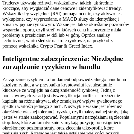
Traderzy używają różnych wskaźników, takich jak średnie
kroczące, aby wygładzić dane cenowe i zidentyfikować trendy.
Wskaźnik siły względnej (RSI) pomaga ocenić, czy aktywo jest
wykupione, czy wyprzedane, a MACD służy do identyfikacji
zmian w pędzie rynkowym. Ważne jest także określanie poziomów
wsparcia i oporu, czyli stref, w których cena historycznie miała
problemy z przebiciem w dół lub w górę. Oprócz analizy
technicznej, warto śledzić nastroje rynkowe, na przykład za
pomocą wskaźnika Crypto Fear & Greed Index.
Inteligentne zabezpieczenia: Niezbędne
zarządzanie ryzykiem w handlu
Zarządzanie ryzykiem to fundament odpowiedzialnego handlu na
każdym rynku, a w przypadku kryptowalut jest absolutnie
kluczowe ze względu na dużą zmienność rynkową. Jedną z
podstawowych zasad jest dywersyfikacja portfela – rozłożenie
kapitału na różne aktywa, aby zmniejszyć wpływ gwałtownego
spadku wartości jednego z nich. Niezwykle ważne jest również
określenie własnej tolerancji ryzyka, czyli maksymalnej straty, jaką
jesteś w stanie zaakceptować. Popularnymi narzędziami są zlecenia
stop-loss, które automatycznie zamykają pozycję po osiągnięciu
określonego poziomu straty, oraz zlecenia take-profit, które
realizują zysk. Rozsądne jest także ustalanie wielkości pozycji,