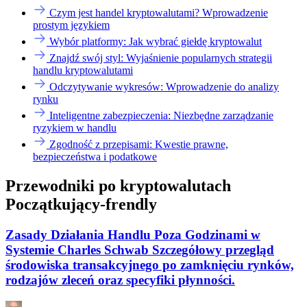
Czym jest handel kryptowalutami? Wprowadzenie
prostym językiem
Wybór platformy: Jak wybrać giełdę kryptowalut
Znajdź swój styl: Wyjaśnienie popularnych strategii
handlu kryptowalutami
Odczytywanie wykresów: Wprowadzenie do analizy
rynku
Inteligentne zabezpieczenia: Niezbędne zarządzanie
ryzykiem w handlu
Zgodność z przepisami: Kwestie prawne,
bezpieczeństwa i podatkowe
Przewodniki po kryptowalutach
Początkujący-frendly
Zasady Działania Handlu Poza Godzinami w
Systemie Charles Schwab Szczegółowy przegląd
środowiska transakcyjnego po zamknięciu rynków,
rodzajów zleceń oraz specyfiki płynności.