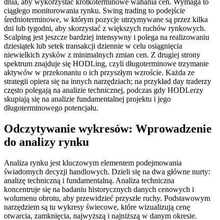
dnia, aby wykorzystać krótkoterminowe wahania cen. Wymaga to
ciągłego monitorowania rynku. Swing trading to podejście
średnioterminowe, w którym pozycje utrzymywane są przez kilka
dni lub tygodni, aby skorzystać z większych ruchów rynkowych.
Scalping jest jeszcze bardziej intensywny i polega na realizowaniu
dziesiątek lub setek transakcji dziennie w celu osiągnięcia
niewielkich zysków z minimalnych zmian cen. Z drugiej strony
spektrum znajduje się HODLing, czyli długoterminowe trzymanie
aktywów w przekonaniu o ich przyszłym wzroście. Każda ze
strategii opiera się na innych narzędziach; na przykład day traderzy
często polegają na analizie technicznej, podczas gdy HODLerzy
skupiają się na analizie fundamentalnej projektu i jego
długoterminowego potencjału.
Odczytywanie wykresów: Wprowadzenie
do analizy rynku
Analiza rynku jest kluczowym elementem podejmowania
świadomych decyzji handlowych. Dzieli się na dwa główne nurty:
analizę techniczną i fundamentalną. Analiza techniczna
koncentruje się na badaniu historycznych danych cenowych i
wolumenu obrotu, aby przewidzieć przyszłe ruchy. Podstawowym
narzędziem są tu wykresy świecowe, które wizualizują cenę
otwarcia, zamknięcia, najwyższą i najniższą w danym okresie.