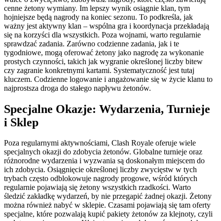
cenne żetony wymiany. Im lepszy wynik osiągnie klan, tym
hojniejsze będą nagrody na koniec sezonu. To podkreśla, jak
ważny jest aktywny klan – wspólna gra i koordynacja przekładają
się na korzyści dla wszystkich. Poza wojnami, warto regularnie
sprawdzać zadania. Zarówno codzienne zadania, jak i te
tygodniowe, mogą oferować żetony jako nagrodę za wykonanie
prostych czynności, takich jak wygranie określonej liczby bitew
czy zagranie konkretnymi kartami. Systematyczność jest tutaj
kluczem. Codzienne logowanie i angażowanie się w życie klanu to
najprostsza droga do stałego napływu żetonów.
Specjalne Okazje: Wydarzenia, Turnieje
i Sklep
Poza regularnymi aktywnościami, Clash Royale oferuje wiele
specjalnych okazji do zdobycia żetonów. Globalne turnieje oraz
różnorodne wydarzenia i wyzwania są doskonałym miejscem do
ich zdobycia. Osiągnięcie określonej liczby zwycięstw w tych
trybach często odblokowuje nagrody progowe, wśród których
regularnie pojawiają się żetony wszystkich rzadkości. Warto
śledzić zakładkę wydarzeń, by nie przegapić żadnej okazji. Żetony
można również nabyć w sklepie. Czasami pojawiają się tam oferty
specjalne, które pozwalają kupić pakiety żetonów za klejnoty, czyli