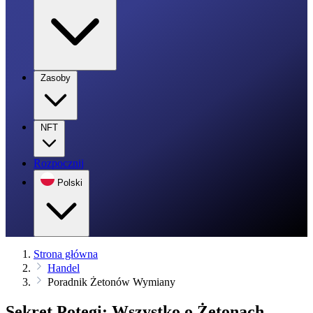
Zasoby
NFT
Rozpocznij
Polski
Strona główna
Handel
Poradnik Żetonów Wymiany
Sekret Potęgi: Wszystko o Żetonach