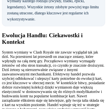
wymiany każdego rodzaju (zwykły, rzadki, epicki,
legendarny). Wszystkie żetony zdobyte powyżej tego limitu
zostaną utracone, dlatego kluczowe jest regularne ich
wykorzystywanie.
Ewolucja Handlu: Ciekawostki i
Kontekst
System wymiany w Clash Royale nie zawsze wyglądał tak jak
dziś. Na przestrzeni lat przeszedł on znaczące zmiany, które
wpłynęły na całą metę gry. Początkowo wymiany wymagały
żetonów od obu stron transakcji, co czyniło je znacznie droższymi.
Dziś żetony są nierozerwalnie związane z innymi
zaawansowanymi mechanikami. Efektywny handel pozwala
szybciej odblokować i ulepszyć karty potrzebne do ewolucji kart,
co jest kluczowe w obecnej mecie. W kontekście bitwy, posiadanie
dobrze rozwiniętej kolekcji dzięki wymianom daje większą
elastyczność w dostosowywaniu się do różnych modyfikatorów i
budowaniu kontr na popularne kombinacje kart. Nawet
zarządzanie eliksirem staje się łatwiejsze, gdy twoja talia składa się
z kart na wysokim poziomie. Handel wpisuje się też w strategie