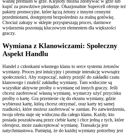
walutę premium w grze. Klejnoty można zdobywać w grze lub
kupić za prawdziwe pieniądze. Okazjonalnie Supercell oferuje też
pakiety promocyjne, które łączą żetony z innymi cennymi
przedmiotami, dostępnymi bezpośrednio za realną gotówkę.
Chociaż zakupy w sklepie przyspieszają proces, darmowe
wydarzenia pozostają kluczowym elementem dla większości
graczy.
Wymiana z Klanowiczami: Społeczny
Aspekt Handlu
Handel z członkami własnego klanu to serce systemu żetonów
wymiany. Proces jest intuicyjny i promuje interakcję wewnątrz
społeczności. Aby rozpocząć, należy przejść do zakładki czatu
klanowego i znaleźć zakładkę wymiany. Tam widoczne są
wszystkie aktywne prośby o wymianę od innych graczy. Jeśli
chcesz zaoferować własną wymianę, wystarczy użyć przycisku
prośby o kartę. Gra przeniesie cię do ekranu wymiany, gdzie
wybierasz kartę, którą chcesz otrzymać, oraz karty tej samej
rzadkości, które możesz zaoferować w zamian. Po zatwierdzeniu,
twoja oferta staje się widoczna dla całego klanu. Każdy, kto
posiada poszukiwaną przez ciebie kartę i chce jedną z tych, które
oferujesz, może zaakceptować wymianę. Transakcja jest
natychmiastowa. Pamiętaj, że do każdej wymiany potrzebny jest