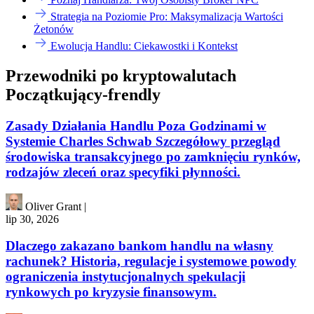
Strategia na Poziomie Pro: Maksymalizacja Wartości
Żetonów
Ewolucja Handlu: Ciekawostki i Kontekst
Przewodniki po kryptowalutach
Początkujący-frendly
Zasady Działania Handlu Poza Godzinami w
Systemie Charles Schwab Szczegółowy przegląd
środowiska transakcyjnego po zamknięciu rynków,
rodzajów zleceń oraz specyfiki płynności.
Oliver Grant
|
lip 30, 2026
Dlaczego zakazano bankom handlu na własny
rachunek? Historia, regulacje i systemowe powody
ograniczenia instytucjonalnych spekulacji
rynkowych po kryzysie finansowym.