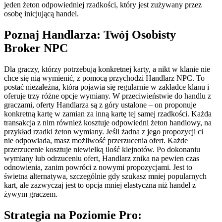
jeden żeton odpowiedniej rzadkości, który jest zużywany przez
osobę inicjującą handel.
Poznaj Handlarza: Twój Osobisty
Broker NPC
Dla graczy, którzy potrzebują konkretnej karty, a nikt w klanie nie
chce się nią wymienić, z pomocą przychodzi Handlarz NPC. To
postać niezależna, która pojawia się regularnie w zakładce klanu i
oferuje trzy różne opcje wymiany. W przeciwieństwie do handlu z
graczami, oferty Handlarza są z góry ustalone – on proponuje
konkretną kartę w zamian za inną kartę tej samej rzadkości. Każda
transakcja z nim również kosztuje odpowiedni żeton handlowy, na
przykład rzadki żeton wymiany. Jeśli żadna z jego propozycji ci
nie odpowiada, masz możliwość przerzucenia ofert. Każde
przerzucenie kosztuje niewielką ilość klejnotów. Po dokonaniu
wymiany lub odrzuceniu ofert, Handlarz znika na pewien czas
odnowienia, zanim powróci z nowymi propozycjami. Jest to
świetna alternatywa, szczególnie gdy szukasz mniej popularnych
kart, ale zazwyczaj jest to opcja mniej elastyczna niż handel z
żywym graczem.
Strategia na Poziomie Pro: