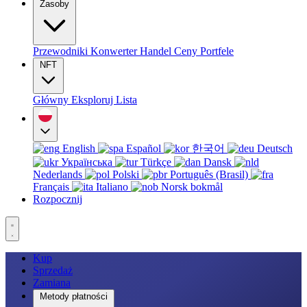
Zasoby
Przewodniki
Konwerter
Handel
Ceny
Portfele
NFT
Główny
Eksploruj
Lista
English
Español
한국어
Deutsch
Українська
Türkçe
Dansk
Nederlands
Polski
Português (Brasil)
Français
Italiano
Norsk bokmål
Rozpocznij
Kup
Sprzedaż
Zamiana
Metody płatności