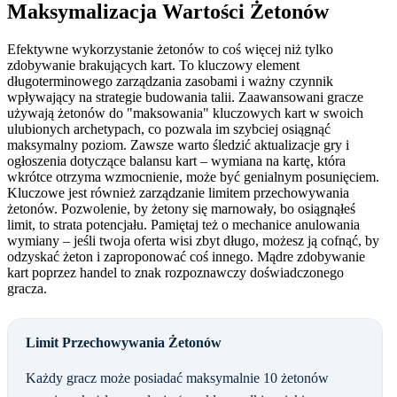
Maksymalizacja Wartości Żetonów
Efektywne wykorzystanie żetonów to coś więcej niż tylko
zdobywanie brakujących kart. To kluczowy element
długoterminowego zarządzania zasobami i ważny czynnik
wpływający na strategie budowania talii. Zaawansowani gracze
używają żetonów do "maksowania" kluczowych kart w swoich
ulubionych archetypach, co pozwala im szybciej osiągnąć
maksymalny poziom. Zawsze warto śledzić aktualizacje gry i
ogłoszenia dotyczące balansu kart – wymiana na kartę, która
wkrótce otrzyma wzmocnienie, może być genialnym posunięciem.
Kluczowe jest również zarządzanie limitem przechowywania
żetonów. Pozwolenie, by żetony się marnowały, bo osiągnąłeś
limit, to strata potencjału. Pamiętaj też o mechanice anulowania
wymiany – jeśli twoja oferta wisi zbyt długo, możesz ją cofnąć, by
odzyskać żeton i zaproponować coś innego. Mądre zdobywanie
kart poprzez handel to znak rozpoznawczy doświadczonego
gracza.
Limit Przechowywania Żetonów
Każdy gracz może posiadać maksymalnie 10 żetonów