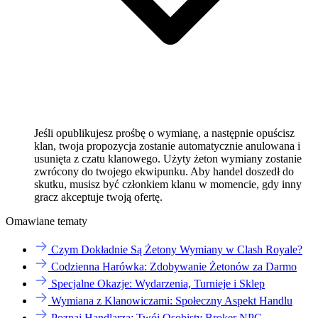
Jeśli opublikujesz prośbę o wymianę, a następnie opuścisz
klan, twoja propozycja zostanie automatycznie anulowana i
usunięta z czatu klanowego. Użyty żeton wymiany zostanie
zwrócony do twojego ekwipunku. Aby handel doszedł do
skutku, musisz być członkiem klanu w momencie, gdy inny
gracz akceptuje twoją ofertę.
Omawiane tematy
Czym Dokładnie Są Żetony Wymiany w Clash Royale?
Codzienna Harówka: Zdobywanie Żetonów za Darmo
Specjalne Okazje: Wydarzenia, Turnieje i Sklep
Wymiana z Klanowiczami: Społeczny Aspekt Handlu
Poznaj Handlarza: Twój Osobisty Broker NPC