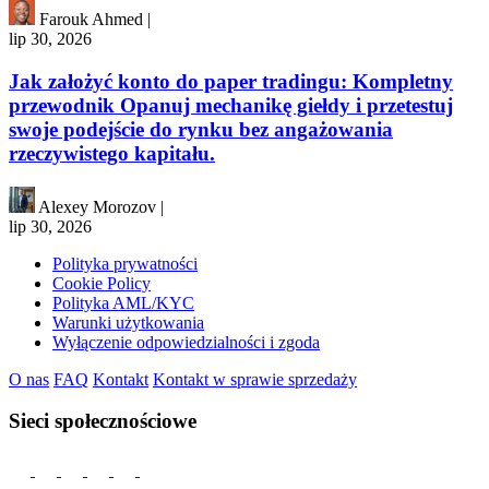
Farouk Ahmed
|
lip 30, 2026
Jak założyć konto do paper tradingu: Kompletny
przewodnik Opanuj mechanikę giełdy i przetestuj
swoje podejście do rynku bez angażowania
rzeczywistego kapitału.
Alexey Morozov
|
lip 30, 2026
Polityka prywatności
Cookie Policy
Polityka AML/KYC
Warunki użytkowania
Wyłączenie odpowiedzialności i zgoda
O nas
FAQ
Kontakt
Kontakt w sprawie sprzedaży
Sieci społecznościowe