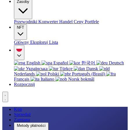
Zasoby
Przewodniki
Konwerter
Handel
Ceny
Portfele
NFT
Główny
Eksploruj
Lista
English
Español
한국어
Deutsch
Українська
Türkçe
Dansk
Nederlands
Polski
Português (Brasil)
Français
Italiano
Norsk bokmål
Rozpocznij
Kup
Sprzedaż
Zamiana
Metody płatności