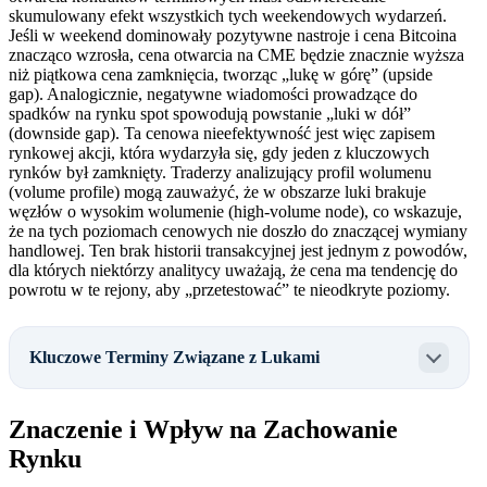
skumulowany efekt wszystkich tych weekendowych wydarzeń.
Jeśli w weekend dominowały pozytywne nastroje i cena Bitcoina
znacząco wzrosła, cena otwarcia na CME będzie znacznie wyższa
niż piątkowa cena zamknięcia, tworząc „lukę w górę” (upside
gap). Analogicznie, negatywne wiadomości prowadzące do
spadków na rynku spot spowodują powstanie „luki w dół”
(downside gap). Ta cenowa nieefektywność jest więc zapisem
rynkowej akcji, która wydarzyła się, gdy jeden z kluczowych
rynków był zamknięty. Traderzy analizujący profil wolumenu
(volume profile) mogą zauważyć, że w obszarze luki brakuje
węzłów o wysokim wolumenie (high-volume node), co wskazuje,
że na tych poziomach cenowych nie doszło do znaczącej wymiany
handlowej. Ten brak historii transakcyjnej jest jednym z powodów,
dla których niektórzy analitycy uważają, że cena ma tendencję do
powrotu w te rejony, aby „przetestować” te nieodkryte poziomy.
Kluczowe Terminy Związane z Lukami
Znaczenie i Wpływ na Zachowanie
Rynku