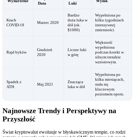
Wydarzenie
Wynik
Data
Luki
Bardzo
Wypełniona po
Krach
duża luka w
kilku tygodniach
Marzec 2020
COVID-19
dół (ok.
intensywnej
$1000)
zmienności.
Większość
wypełniona
Grudzień
Liczne luki
Rajd byków
podczas korekt w
2020
w górę
silnym trendzie
wzrostowym.
Wypełniona po
kilku miesiącach,
Spadek z
Znacząca
Maj 2021
stała się
ATH
luka w dół
kluczowym
poziomem oporu.
Najnowsze Trendy i Perspektywy na
Przyszłość
Świat kryptowalut ewoluuje w błyskawicznym tempie, co rodzi