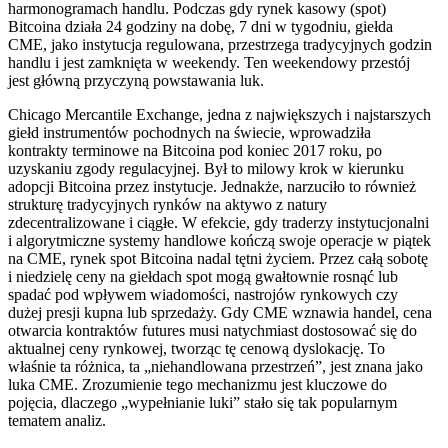
harmonogramach handlu. Podczas gdy rynek kasowy (spot)
Bitcoina działa 24 godziny na dobę, 7 dni w tygodniu, giełda
CME, jako instytucja regulowana, przestrzega tradycyjnych godzin
handlu i jest zamknięta w weekendy. Ten weekendowy przestój
jest główną przyczyną powstawania luk.
Chicago Mercantile Exchange, jedna z największych i najstarszych
giełd instrumentów pochodnych na świecie, wprowadziła
kontrakty terminowe na Bitcoina pod koniec 2017 roku, po
uzyskaniu zgody regulacyjnej. Był to milowy krok w kierunku
adopcji Bitcoina przez instytucje. Jednakże, narzuciło to również
strukturę tradycyjnych rynków na aktywo z natury
zdecentralizowane i ciągłe. W efekcie, gdy traderzy instytucjonalni
i algorytmiczne systemy handlowe kończą swoje operacje w piątek
na CME, rynek spot Bitcoina nadal tętni życiem. Przez całą sobotę
i niedzielę ceny na giełdach spot mogą gwałtownie rosnąć lub
spadać pod wpływem wiadomości, nastrojów rynkowych czy
dużej presji kupna lub sprzedaży. Gdy CME wznawia handel, cena
otwarcia kontraktów futures musi natychmiast dostosować się do
aktualnej ceny rynkowej, tworząc tę cenową dyslokację. To
właśnie ta różnica, ta „niehandlowana przestrzeń”, jest znana jako
luka CME. Zrozumienie tego mechanizmu jest kluczowe do
pojęcia, dlaczego „wypełnianie luki” stało się tak popularnym
tematem analiz.