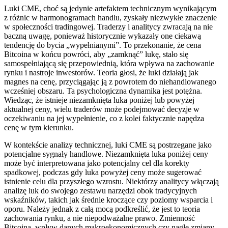
Luki CME, choć są jedynie artefaktem technicznym wynikającym
z różnic w harmonogramach handlu, zyskały niezwykłe znaczenie
w społeczności tradingowej. Traderzy i analitycy zwracają na nie
baczną uwagę, ponieważ historycznie wykazały one ciekawą
tendencję do bycia „wypełnianymi”. To przekonanie, że cena
Bitcoina w końcu powróci, aby „zamknąć” lukę, stało się
samospełniającą się przepowiednią, która wpływa na zachowanie
rynku i nastroje inwestorów. Teoria głosi, że luki działają jak
magnes na cenę, przyciągając ją z powrotem do niehandlowanego
wcześniej obszaru. Ta psychologiczna dynamika jest potężna.
Wiedząc, że istnieje niezamknięta luka poniżej lub powyżej
aktualnej ceny, wielu traderów może podejmować decyzje w
oczekiwaniu na jej wypełnienie, co z kolei faktycznie napędza
cenę w tym kierunku.
W kontekście analizy technicznej, luki CME są postrzegane jako
potencjalne sygnały handlowe. Niezamknięta luka poniżej ceny
może być interpretowana jako potencjalny cel dla korekty
spadkowej, podczas gdy luka powyżej ceny może sugerować
istnienie celu dla przyszłego wzrostu. Niektórzy analitycy włączają
analizę luk do swojego zestawu narzędzi obok tradycyjnych
wskaźników, takich jak średnie kroczące czy poziomy wsparcia i
oporu. Należy jednak z całą mocą podkreślić, że jest to teoria
zachowania rynku, a nie niepodważalne prawo. Zmienność
Bitcoina, wpływ danych makroekonomicznych czy nagłe zmiany