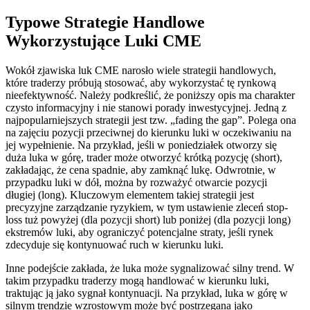
Typowe Strategie Handlowe
Wykorzystujące Luki CME
Wokół zjawiska luk CME narosło wiele strategii handlowych,
które traderzy próbują stosować, aby wykorzystać tę rynkową
nieefektywność. Należy podkreślić, że poniższy opis ma charakter
czysto informacyjny i nie stanowi porady inwestycyjnej. Jedną z
najpopularniejszych strategii jest tzw. „fading the gap”. Polega ona
na zajęciu pozycji przeciwnej do kierunku luki w oczekiwaniu na
jej wypełnienie. Na przykład, jeśli w poniedziałek otworzy się
duża luka w górę, trader może otworzyć krótką pozycję (short),
zakładając, że cena spadnie, aby zamknąć lukę. Odwrotnie, w
przypadku luki w dół, można by rozważyć otwarcie pozycji
długiej (long). Kluczowym elementem takiej strategii jest
precyzyjne zarządzanie ryzykiem, w tym ustawienie zleceń stop-
loss tuż powyżej (dla pozycji short) lub poniżej (dla pozycji long)
ekstremów luki, aby ograniczyć potencjalne straty, jeśli rynek
zdecyduje się kontynuować ruch w kierunku luki.
Inne podejście zakłada, że luka może sygnalizować silny trend. W
takim przypadku traderzy mogą handlować w kierunku luki,
traktując ją jako sygnał kontynuacji. Na przykład, luka w górę w
silnym trendzie wzrostowym może być postrzegana jako