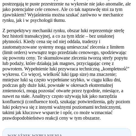
postrzegają te puste przestrzenie na wykresie nie jako anomalie, ale
jako potencjalne cele cenowe. Ale co tak naprawdę stoi za tym
zjawiskiem? Wyjaśnienia można szukać zarówno w mechanice
rynku, jak i w psychologii tłumu.
Z perspektywy mechaniki rynku, obszar luki reprezentuje strefę
bez historii transakcyjnej, a co za tym idzie – bez ustalonej
płynności. Kiedy cena się od niej oddala, traderzy i
zautomatyzowane systemy mogą umieszczać zlecenia z limitem
(limit orders) wewnątrz tego przedziału cenowego, spodziewając
się powrotu ceny. Te skumulowane zlecenia tworzą strefy popytu
lub podaży, które działają jak magnes, przyciągając cenę z
powrotem. Wypełnienie luki przywraca techniczną „kompletność”
wykresu. Co więcej, wielkość luki (gap size) ma znaczenie;
mniejsze luki są często wypełniane szybko, w ciągu kilku dni,
podczas gdy duże luki, powstałe w okresach ekstremalnej
zmienności, mogą pozostać otwarte przez tygodnie, miesiące, a
nawet na stałe. Analitycy często używają luk jako narzędzia
konfluencji (confluence tool), szukając potwierdzenia, gdy poziom
luki pokrywa się z innymi ważnymi poziomami technicznymi,
takimi jak kluczowe wsparcie i opór, co może wzmacniać
prawdopodobieństwo reakcji ceny w tym obszarze.
WSKAŹNIK WYPEŁNIENIA