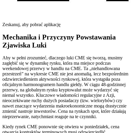
Zeskanuj, aby pobrać aplikację
Mechanika i Przyczyny Powstawania
Zjawiska Luki
Aby w pełni zrozumieć, dlaczego luki CME się tworzą, musimy
zagłębić się w dynamikę rynku, która ma miejsce podczas
weekendowej przerwy w handlu na CME. Ta „niehandlowana
przestrzeń” na wykresie CME nie jest anomalią, lecz bezpośrednim
odzwierciedleniem aktywności rynkowej, która wystąpiła poza
oficjalnym harmonogramem handlu giełdy. W ciągu 48-godzinnej
przerwy, na globalnym rynku kryptowalut może wydarzyć się
niemal wszystko. Kluczowe wiadomości regulacyjne z Azji,
nieoczekiwane ruchy dużych posiadaczy (tzw. wielorybów) czy
nawet znaczące wydarzenia makroekonomiczne mogą drastycznie
zmienić nastroje inwestorów. Cena na rynkach spot, które działają
nieprzerwanie, natychmiast reaguje na te czynniki.
Kiedy rynek CME ponownie się otwiera w poniedziałek, cena
otwarcia kontraktów terminowych musi odzwierciedlić