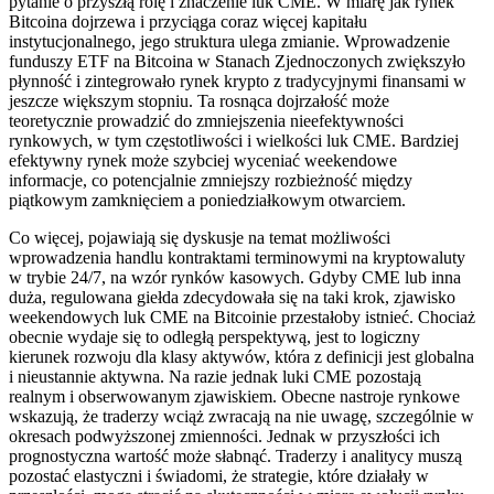
pytanie o przyszłą rolę i znaczenie luk CME. W miarę jak rynek
Bitcoina dojrzewa i przyciąga coraz więcej kapitału
instytucjonalnego, jego struktura ulega zmianie. Wprowadzenie
funduszy ETF na Bitcoina w Stanach Zjednoczonych zwiększyło
płynność i zintegrowało rynek krypto z tradycyjnymi finansami w
jeszcze większym stopniu. Ta rosnąca dojrzałość może
teoretycznie prowadzić do zmniejszenia nieefektywności
rynkowych, w tym częstotliwości i wielkości luk CME. Bardziej
efektywny rynek może szybciej wyceniać weekendowe
informacje, co potencjalnie zmniejszy rozbieżność między
piątkowym zamknięciem a poniedziałkowym otwarciem.
Co więcej, pojawiają się dyskusje na temat możliwości
wprowadzenia handlu kontraktami terminowymi na kryptowaluty
w trybie 24/7, na wzór rynków kasowych. Gdyby CME lub inna
duża, regulowana giełda zdecydowała się na taki krok, zjawisko
weekendowych luk CME na Bitcoinie przestałoby istnieć. Chociaż
obecnie wydaje się to odległą perspektywą, jest to logiczny
kierunek rozwoju dla klasy aktywów, która z definicji jest globalna
i nieustannie aktywna. Na razie jednak luki CME pozostają
realnym i obserwowanym zjawiskiem. Obecne nastroje rynkowe
wskazują, że traderzy wciąż zwracają na nie uwagę, szczególnie w
okresach podwyższonej zmienności. Jednak w przyszłości ich
prognostyczna wartość może słabnąć. Traderzy i analitycy muszą
pozostać elastyczni i świadomi, że strategie, które działały w