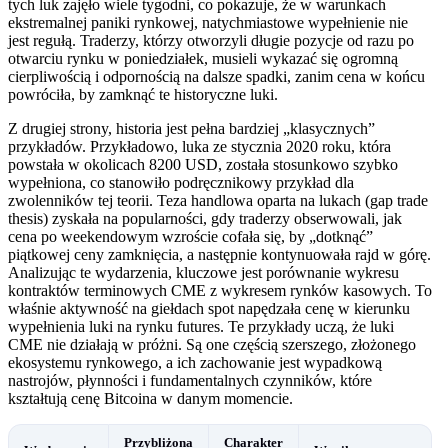
tych luk zajęło wiele tygodni, co pokazuje, że w warunkach
ekstremalnej paniki rynkowej, natychmiastowe wypełnienie nie
jest regułą. Traderzy, którzy otworzyli długie pozycje od razu po
otwarciu rynku w poniedziałek, musieli wykazać się ogromną
cierpliwością i odpornością na dalsze spadki, zanim cena w końcu
powróciła, by zamknąć te historyczne luki.
Z drugiej strony, historia jest pełna bardziej „klasycznych”
przykładów. Przykładowo, luka ze stycznia 2020 roku, która
powstała w okolicach 8200 USD, została stosunkowo szybko
wypełniona, co stanowiło podręcznikowy przykład dla
zwolenników tej teorii. Teza handlowa oparta na lukach (gap trade
thesis) zyskała na popularności, gdy traderzy obserwowali, jak
cena po weekendowym wzroście cofała się, by „dotknąć”
piątkowej ceny zamknięcia, a następnie kontynuowała rajd w górę.
Analizując te wydarzenia, kluczowe jest porównanie wykresu
kontraktów terminowych CME z wykresem rynków kasowych. To
właśnie aktywność na giełdach spot napędzała cenę w kierunku
wypełnienia luki na rynku futures. Te przykłady uczą, że luki
CME nie działają w próżni. Są one częścią szerszego, złożonego
ekosystemu rynkowego, a ich zachowanie jest wypadkową
nastrojów, płynności i fundamentalnych czynników, które
kształtują cenę Bitcoina w danym momencie.
Przybliżona
Charakter