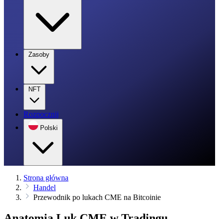
Zasoby
NFT
Rozpocznij
Polski
Strona główna
Handel
Przewodnik po lukach CME na Bitcoinie
Anatomia Luk CME w Tradingu