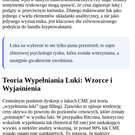
sentymentu rynkowego mogą sprawić, że cena zignoruje lukę i
podąży w przeciwnym kierunku. Dlatego traktowanie luk jako
jednego z wielu elementów układanki analitycznej, a nie jako
jedynego wyznacznika, jest kluczowe dla zrównoważonego
podejścia do handlu kryptowalutami.
Luka na wykresie to nie tylko pusta przestrzeń; to zapis
zbiorowej psychologii rynku, która została wstrzymana, a
następnie gwałtownie uwolniona.
Teoria Wypełniania Luki: Wzorce i
Wyjaśnienia
Centralnym punktem dyskusji o lukach CME jest teoria
„wypełniania luki” (gap filling). Zjawisko to opisuje tendencję
ceny aktywa do powrotu do poziomów cenowych, które zostały
„pominięte” w wyniku luki. W przypadku Bitcoina, historyczny
wskaźnik wypełniania luk (historical fill rate) jest zaskakująco
wysoki, a niektóre analizy wskazują, że ponad 90% luk CME
zostało ostatecznie zamkniętych. To sprawia, że traderzy