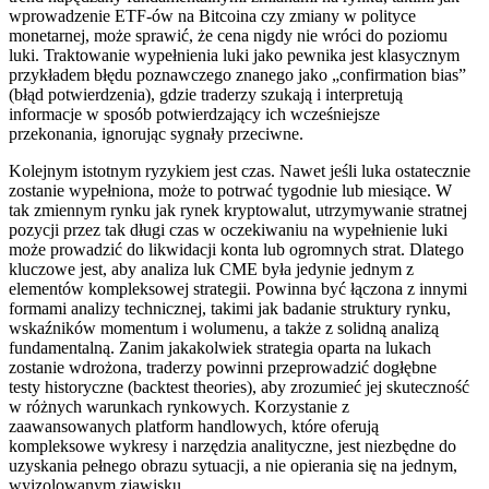
wprowadzenie ETF-ów na Bitcoina czy zmiany w polityce
monetarnej, może sprawić, że cena nigdy nie wróci do poziomu
luki. Traktowanie wypełnienia luki jako pewnika jest klasycznym
przykładem błędu poznawczego znanego jako „confirmation bias”
(błąd potwierdzenia), gdzie traderzy szukają i interpretują
informacje w sposób potwierdzający ich wcześniejsze
przekonania, ignorując sygnały przeciwne.
Kolejnym istotnym ryzykiem jest czas. Nawet jeśli luka ostatecznie
zostanie wypełniona, może to potrwać tygodnie lub miesiące. W
tak zmiennym rynku jak rynek kryptowalut, utrzymywanie stratnej
pozycji przez tak długi czas w oczekiwaniu na wypełnienie luki
może prowadzić do likwidacji konta lub ogromnych strat. Dlatego
kluczowe jest, aby analiza luk CME była jedynie jednym z
elementów kompleksowej strategii. Powinna być łączona z innymi
formami analizy technicznej, takimi jak badanie struktury rynku,
wskaźników momentum i wolumenu, a także z solidną analizą
fundamentalną. Zanim jakakolwiek strategia oparta na lukach
zostanie wdrożona, traderzy powinni przeprowadzić dogłębne
testy historyczne (backtest theories), aby zrozumieć jej skuteczność
w różnych warunkach rynkowych. Korzystanie z
zaawansowanych platform handlowych, które oferują
kompleksowe wykresy i narzędzia analityczne, jest niezbędne do
uzyskania pełnego obrazu sytuacji, a nie opierania się na jednym,
wyizolowanym zjawisku.