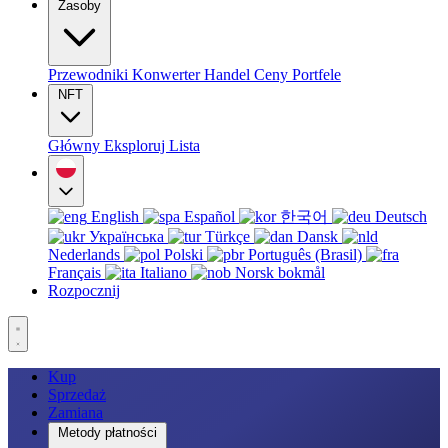
Zasoby
Przewodniki
Konwerter
Handel
Ceny
Portfele
NFT
Główny
Eksploruj
Lista
English
Español
한국어
Deutsch
Українська
Türkçe
Dansk
Nederlands
Polski
Português (Brasil)
Français
Italiano
Norsk bokmål
Rozpocznij
Kup
Sprzedaż
Zamiana
Metody płatności