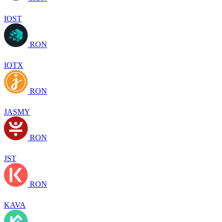
IOST
RON
IOTX
RON
JASMY
RON
JST
RON
KAVA