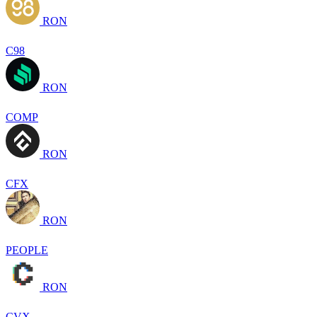
RON
C98
RON
COMP
RON
CFX
RON
PEOPLE
RON
CVX