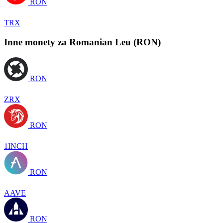
RON
TRX
Inne monety za Romanian Leu (RON)
RON
ZRX
RON
1INCH
RON
AAVE
RON