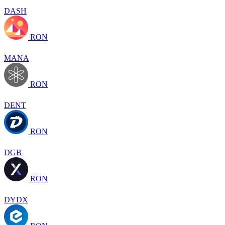
DASH
RON
MANA
RON
DENT
RON
DGB
RON
DYDX