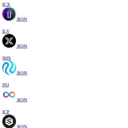
ICX
RON
ILV
RON
IMX
RON
INJ
RON
ICP
RON