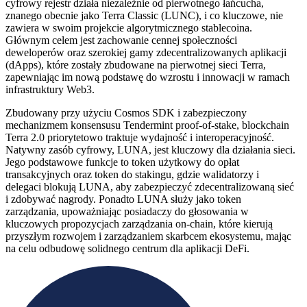
cyfrowy rejestr działa niezależnie od pierwotnego łańcucha,
znanego obecnie jako Terra Classic (LUNC), i co kluczowe, nie
zawiera w swoim projekcie algorytmicznego stablecoina.
Głównym celem jest zachowanie cennej społeczności
deweloperów oraz szerokiej gamy zdecentralizowanych aplikacji
(dApps), które zostały zbudowane na pierwotnej sieci Terra,
zapewniając im nową podstawę do wzrostu i innowacji w ramach
infrastruktury Web3.
Zbudowany przy użyciu Cosmos SDK i zabezpieczony
mechanizmem konsensusu Tendermint proof-of-stake, blockchain
Terra 2.0 priorytetowo traktuje wydajność i interoperacyjność.
Natywny zasób cyfrowy, LUNA, jest kluczowy dla działania sieci.
Jego podstawowe funkcje to token użytkowy do opłat
transakcyjnych oraz token do stakingu, gdzie walidatorzy i
delegaci blokują LUNA, aby zabezpieczyć zdecentralizowaną sieć
i zdobywać nagrody. Ponadto LUNA służy jako token
zarządzania, upoważniając posiadaczy do głosowania w
kluczowych propozycjach zarządzania on-chain, które kierują
przyszłym rozwojem i zarządzaniem skarbcem ekosystemu, mając
na celu odbudowę solidnego centrum dla aplikacji DeFi.