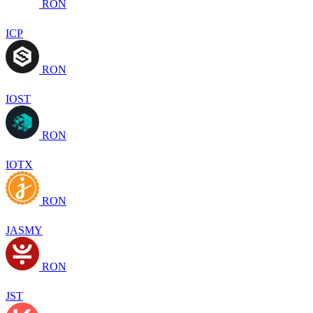
RON
ICP
RON
IOST
RON
IOTX
RON
JASMY
RON
JST