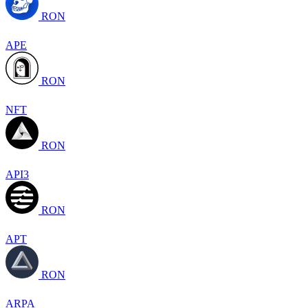
RON
APE
RON
NFT
RON
API3
RON
APT
RON
ARPA