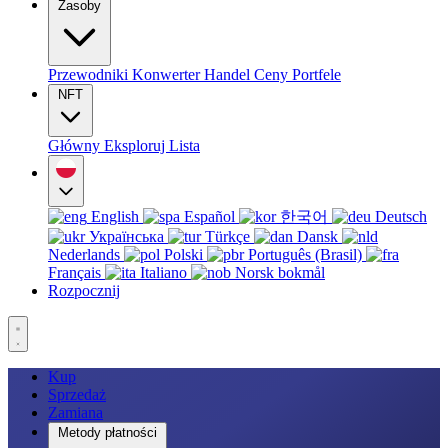
Zasoby
Przewodniki
Konwerter
Handel
Ceny
Portfele
NFT
Główny
Eksploruj
Lista
English
Español
한국어
Deutsch
Українська
Türkçe
Dansk
Nederlands
Polski
Português (Brasil)
Français
Italiano
Norsk bokmål
Rozpocznij
Kup
Sprzedaż
Zamiana
Metody płatności