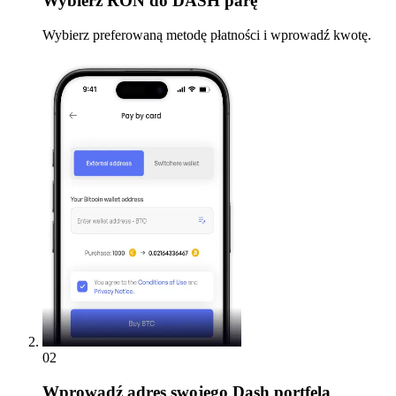
Wybierz
RON do DASH parę
Wybierz preferowaną metodę płatności i wprowadź kwotę.
02
Wprowadź
adres swojego Dash portfela