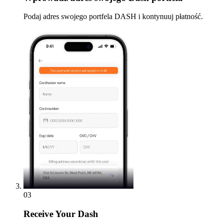
Podaj adres swojego portfela DASH i kontynuuj płatność.
03
Receive
Your Dash