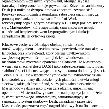
ograniczeniom wczesnych kryptowalut, oferując szybsze
transakcje i ulepszone funkcje prywatności. Rdzeniem architektury
Dash jest unikalna dwupoziomowa zdecentralizowana sieć.
Pierwszy poziom działa z górnikami zabezpieczającymi sieć za
pomocą mechanizmu konsensusu Proof-of-Work
wykorzystującego algorytm haszujący X11. Drugi poziom składa
się z Masternodów, które zapewniają zaawansowane usługi,
nadzór nad bezpieczeństwem kryptograficznym i funkcje
zarządzania dla tej cyfrowej księgi.
Kluczowe cechy wyróżniające obejmują InstantSend,
umożliwiający niemal natychmiastowe potwierdzanie transakcji w
łańcuchu, oraz PrivateSend, który oferuje użytkownikom
zwiększoną prywatność transakcji dzięki wbudowanemu
mechanizmowi mieszania opartemu na CoinJoin. Te Masternody
wymagają znacznej ilości DASH jako zabezpieczenia, motywując
stabilność sieci i dostosowując interesy operatora do kondycji sieci.
Token DASH jest wszechstronnym tokenem użytkowym: działa
jako środek wymiany dla codziennych płatności, ułatwia usługi
sieciowe, takie jak InstantSend, służy jako zabezpieczenie dla
Masternodów i działa jako token zarządzania, umożliwiając
operatorom Masternodów głosowanie nad propozycjami budżetu
systemu skarbowego. Innowacyjny, samofinansujący się i
samorządny system skarbowy Dash, zarządzany przez sieć
Masternode, przeznacza część nagród blokowych na finansowanie