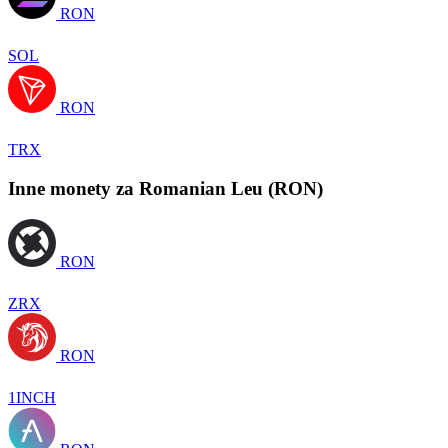
RON
SOL
RON
TRX
Inne monety za Romanian Leu (RON)
RON
ZRX
RON
1INCH