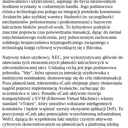
skalowalności i użyteczności, aspirując do bycia niezawodnym
środkiem wymiany w codziennym handlu. Jego podstawowa
różnica technologiczna polega na integracji protokołu konsensusu
Avalanche jako szybkiej warstwy finalności (w szczególności
mechanizmów prekonsensusu i postkonsensusu) z bazowym
łańcuchem bloków proof-of-work. To hybrydowe podejście
znacznie poprawia czas potwierdzania transakcji, dążąc do niemal
natychmiastowego rozliczenia, przy jednoczesnym zachowaniu
solidnego bezpieczeństwa kryptograficznego związanego z
technologią księgi cyfrowej wywodzącej się z Bitcoina.
Natywny token użytkowy, XEC, jest wykorzystywany głównie do
ułatwiania tych ekonomicznych płatności łańcuchowych w
zdecentralizowanej sieci. Unikalną cechą jest jego podstawowa
jednostka, "bity", która upraszcza interakcję użytkownika z
mniejszymi nominałami, dostosowując się do celu mikrotransakcji.
Poza płatnościami, tokenomika eCash obejmuje plany obstawiania
nagród poprzez implementację Avalanche, zachęcając do
uczestnictwa w sieci. Ponadto eCash aktywnie rozwija
kompatybilność z EVM (Ethereum Virtual Machine) i własny
standard "eToken", który umożliwi wdrażanie inteligentnych
kontraktów i będzie wspierać szerszy ekosystem aplikacji DeFi. To
pozycjonuje eCash jako potencjalnie wszechstronną infrastrukturę
Web3, dążącą do wypełnienia luki między czystym aktywem
cyfrowym skoncentrowanym na płatnościach a platformą zdolną