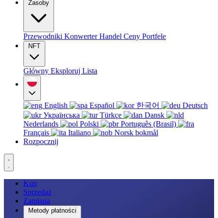
Zasoby
Przewodniki
Konwerter
Handel
Ceny
Portfele
NFT
Główny
Eksploruj
Lista
English
Español
한국어
Deutsch
Українська
Türkçe
Dansk
Nederlands
Polski
Português (Brasil)
Français
Italiano
Norsk bokmål
Rozpocznij
Kup
Sprzedaż
Zamiana
Metody płatności