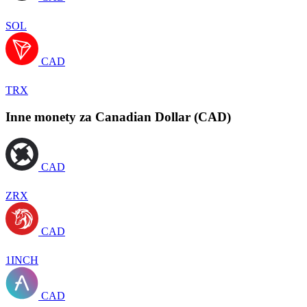
SOL
CAD
TRX
Inne monety za Canadian Dollar (CAD)
CAD
ZRX
CAD
1INCH
CAD