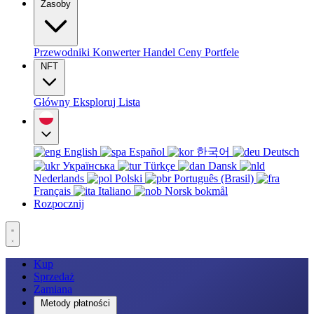
Zasoby
Przewodniki
Konwerter
Handel
Ceny
Portfele
NFT
Główny
Eksploruj
Lista
English
Español
한국어
Deutsch
Українська
Türkçe
Dansk
Nederlands
Polski
Português (Brasil)
Français
Italiano
Norsk bokmål
Rozpocznij
Kup
Sprzedaż
Zamiana
Metody płatności