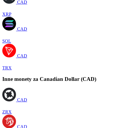
CAD
XRP
CAD
SOL
CAD
TRX
Inne monety za Canadian Dollar (CAD)
CAD
ZRX
CAD