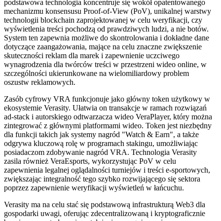
podstawowa technologia koncentruje się wokół opatentowanego
mechanizmu konsensusu Proof-of-View (PoV), unikalnej warstwy
technologii blockchain zaprojektowanej w celu weryfikacji, czy
wyświetlenia treści pochodzą od prawdziwych ludzi, a nie botów.
System ten zapewnia możliwe do skontrolowania i dokładne dane
dotyczące zaangażowania, mające na celu znaczne zwiększenie
skuteczności reklam dla marek i zapewnienie uczciwego
wynagrodzenia dla twórców treści w przestrzeni wideo online, w
szczególności ukierunkowane na wielomiliardowy problem
oszustw reklamowych.
Zasób cyfrowy VRA funkcjonuje jako główny token użytkowy w
ekosystemie Verasity. Ułatwia on transakcje w ramach rozwiązań
ad-stack i autorskiego odtwarzacza wideo VeraPlayer, który można
zintegrować z głównymi platformami wideo. Token jest niezbędny
dla funkcji takich jak systemy nagród "Watch & Earn", a także
odgrywa kluczową rolę w programach stakingu, umożliwiając
posiadaczom zdobywanie nagród VRA. Technologia Verasity
zasila również VeraEsports, wykorzystując PoV w celu
zapewnienia legalnej oglądalności turniejów i treści e-sportowych,
zwiększając integralność tego szybko rozwijającego się sektora
poprzez zapewnienie weryfikacji wyświetleń w łańcuchu.
Verasity ma na celu stać się podstawową infrastrukturą Web3 dla
gospodarki uwagi, oferując zdecentralizowaną i kryptograficznie