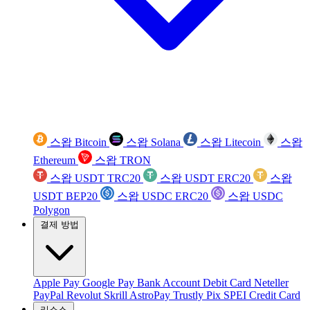
스왑 Bitcoin
스왑 Solana
스왑 Litecoin
스왑
Ethereum
스왑 TRON
스왑 USDT TRC20
스왑 USDT ERC20
스왑
USDT BEP20
스왑 USDC ERC20
스왑 USDC
Polygon
결제 방법
Apple Pay
Google Pay
Bank Account
Debit Card
Neteller
PayPal
Revolut
Skrill
AstroPay
Trustly
Pix
SPEI
Credit Card
리소스