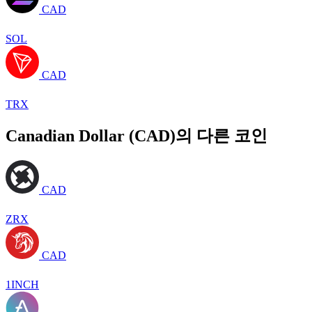
CAD
SOL
CAD
TRX
Canadian Dollar (CAD)의 다른 코인
CAD
ZRX
CAD
1INCH