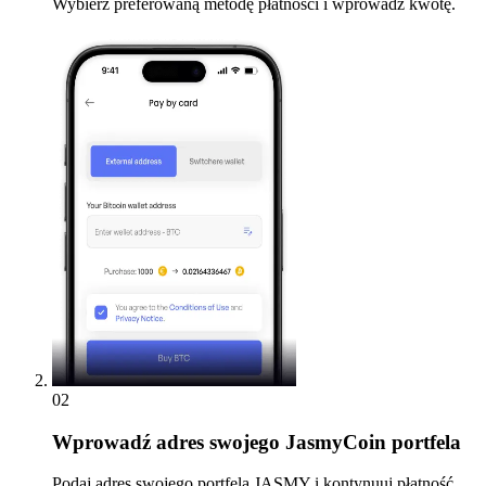
Wybierz preferowaną metodę płatności i wprowadź kwotę.
02
Wprowadź
adres swojego JasmyCoin portfela
Podaj adres swojego portfela JASMY i kontynuuj płatność.