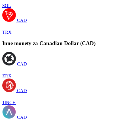
SOL
CAD
TRX
Inne monety za Canadian Dollar (CAD)
CAD
ZRX
CAD
1INCH
CAD