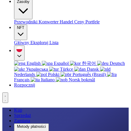
Zasoby
Przewodniki
Konwerter
Handel
Ceny
Portfele
NFT
Główny
Eksploruj
Lista
English
Español
한국어
Deutsch
Українська
Türkçe
Dansk
Nederlands
Polski
Português (Brasil)
Français
Italiano
Norsk bokmål
Rozpocznij
Kup
Sprzedaż
Zamiana
Metody płatności