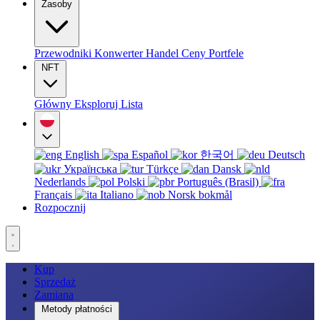
Zasoby
Przewodniki
Konwerter
Handel
Ceny
Portfele
NFT
Główny
Eksploruj
Lista
English
Español
한국어
Deutsch
Українська
Türkçe
Dansk
Nederlands
Polski
Português (Brasil)
Français
Italiano
Norsk bokmål
Rozpocznij
Kup
Sprzedaż
Zamiana
Metody płatności