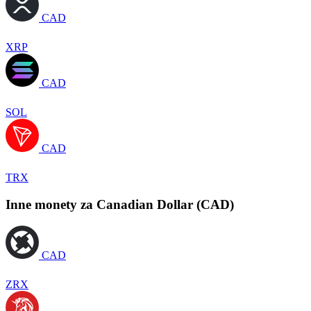
CAD
XRP
CAD
SOL
CAD
TRX
Inne monety za Canadian Dollar (CAD)
CAD
ZRX