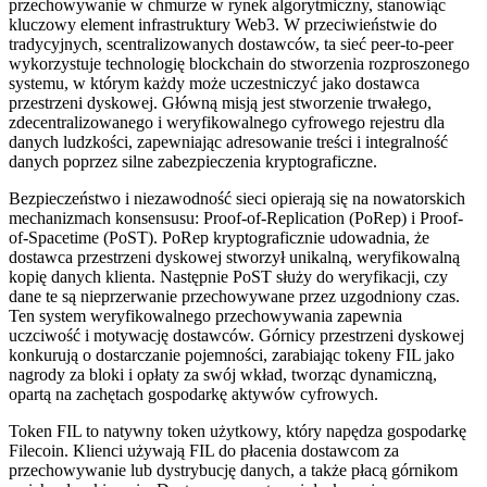
przechowywanie w chmurze w rynek algorytmiczny, stanowiąc
kluczowy element infrastruktury Web3. W przeciwieństwie do
tradycyjnych, scentralizowanych dostawców, ta sieć peer-to-peer
wykorzystuje technologię blockchain do stworzenia rozproszonego
systemu, w którym każdy może uczestniczyć jako dostawca
przestrzeni dyskowej. Główną misją jest stworzenie trwałego,
zdecentralizowanego i weryfikowalnego cyfrowego rejestru dla
danych ludzkości, zapewniając adresowanie treści i integralność
danych poprzez silne zabezpieczenia kryptograficzne.
Bezpieczeństwo i niezawodność sieci opierają się na nowatorskich
mechanizmach konsensusu: Proof-of-Replication (PoRep) i Proof-
of-Spacetime (PoST). PoRep kryptograficznie udowadnia, że
dostawca przestrzeni dyskowej stworzył unikalną, weryfikowalną
kopię danych klienta. Następnie PoST służy do weryfikacji, czy
dane te są nieprzerwanie przechowywane przez uzgodniony czas.
Ten system weryfikowalnego przechowywania zapewnia
uczciwość i motywację dostawców. Górnicy przestrzeni dyskowej
konkurują o dostarczanie pojemności, zarabiając tokeny FIL jako
nagrody za bloki i opłaty za swój wkład, tworząc dynamiczną,
opartą na zachętach gospodarkę aktywów cyfrowych.
Token FIL to natywny token użytkowy, który napędza gospodarkę
Filecoin. Klienci używają FIL do płacenia dostawcom za
przechowywanie lub dystrybucję danych, a także płacą górnikom