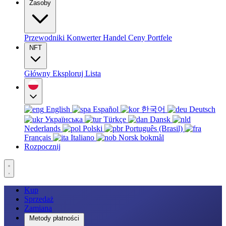
Zasoby
Przewodniki
Konwerter
Handel
Ceny
Portfele
NFT
Główny
Eksploruj
Lista
English
Español
한국어
Deutsch
Українська
Türkçe
Dansk
Nederlands
Polski
Português (Brasil)
Français
Italiano
Norsk bokmål
Rozpocznij
Kup
Sprzedaż
Zamiana
Metody płatności