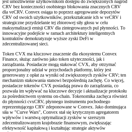
jest umożliwienie użytkownikom dostępu do zwiększonych nagród
CRV bez konieczności osobistego blokowania znacznych CRV
dla veCRV. Convex osiąga to poprzez agregowanie depozytów
CRV od swoich użytkowników, przekształcanie ich w veCRV i
strategiczne przydzielanie tej zbiorowej siły głosu w celu
maksymalizacji emisji CRV dla zintegrowanych pul płynności. To
innowacyjne podejście w ramach architektury inteligentnych
kontraktów demokratyzuje wyższe zyski DeFi w
zdecentralizowanej sieci.
Token CVX ma kluczowe znaczenie dla ekosystemu Convex
Finance, służąc zarówno jako token użyteczności, jak i
zarządzania. Posiadacze mogą stakować CVX, aby otrzymać
proporcjonalny udział w przychodach platformy, który jest
generowany z opłat za wyniki od zwiększonych zysków CRV; ten
mechanizm stakowania stanowi bezpośrednią zachętę. Co więcej,
posiadacze tokenów CVX posiadają prawa do zarządzania, co
pozwala im wpływać na kluczowe decyzje i aktualizacje protokołu
za pośrednictwem systemu on-chain. Tokenomika zachęca również
do płynności cvxCRV, płynnego instrumentu pochodnego
reprezentującego CRV zdeponowane w Convex. Jako dominująca
siła w "Curve Wars", Convex stał się krytycznym agregatorem
wpływów i warstwą optymalizacji zysków w szerszym
zdecentralizowanym krajobrazie finansowym, zwiększając
efektywność kapitałową i kształtując strategie aktywów