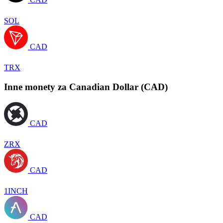
SOL
CAD
TRX
Inne monety za Canadian Dollar (CAD)
CAD
ZRX
CAD
1INCH
CAD