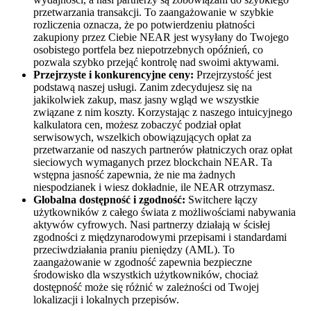
przetwarzania transakcji. To zaangażowanie w szybkie
rozliczenia oznacza, że po potwierdzeniu płatności
zakupiony przez Ciebie NEAR jest wysyłany do Twojego
osobistego portfela bez niepotrzebnych opóźnień, co
pozwala szybko przejąć kontrolę nad swoimi aktywami.
Przejrzyste i konkurencyjne ceny:
Przejrzystość jest
podstawą naszej usługi. Zanim zdecydujesz się na
jakikolwiek zakup, masz jasny wgląd we wszystkie
związane z nim koszty. Korzystając z naszego intuicyjnego
kalkulatora cen, możesz zobaczyć podział opłat
serwisowych, wszelkich obowiązujących opłat za
przetwarzanie od naszych partnerów płatniczych oraz opłat
sieciowych wymaganych przez blockchain NEAR. Ta
wstępna jasność zapewnia, że nie ma żadnych
niespodzianek i wiesz dokładnie, ile NEAR otrzymasz.
Globalna dostępność i zgodność:
Switchere łączy
użytkowników z całego świata z możliwościami nabywania
aktywów cyfrowych. Nasi partnerzy działają w ścisłej
zgodności z międzynarodowymi przepisami i standardami
przeciwdziałania praniu pieniędzy (AML). To
zaangażowanie w zgodność zapewnia bezpieczne
środowisko dla wszystkich użytkowników, chociaż
dostępność może się różnić w zależności od Twojej
lokalizacji i lokalnych przepisów.