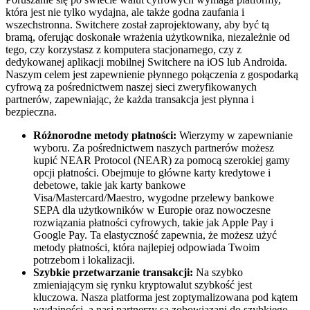
która jest nie tylko wydajna, ale także godna zaufania i
wszechstronna. Switchere został zaprojektowany, aby być tą
bramą, oferując doskonałe wrażenia użytkownika, niezależnie od
tego, czy korzystasz z komputera stacjonarnego, czy z
dedykowanej aplikacji mobilnej Switchere na iOS lub Androida.
Naszym celem jest zapewnienie płynnego połączenia z gospodarką
cyfrową za pośrednictwem naszej sieci zweryfikowanych
partnerów, zapewniając, że każda transakcja jest płynna i
bezpieczna.
Różnorodne metody płatności:
Wierzymy w zapewnianie
wyboru. Za pośrednictwem naszych partnerów możesz
kupić NEAR Protocol (NEAR) za pomocą szerokiej gamy
opcji płatności. Obejmuje to główne karty kredytowe i
debetowe, takie jak karty bankowe
Visa/Mastercard/Maestro, wygodne przelewy bankowe
SEPA dla użytkowników w Europie oraz nowoczesne
rozwiązania płatności cyfrowych, takie jak Apple Pay i
Google Pay. Ta elastyczność zapewnia, że możesz użyć
metody płatności, która najlepiej odpowiada Twoim
potrzebom i lokalizacji.
Szybkie przetwarzanie transakcji:
Na szybko
zmieniającym się rynku kryptowalut szybkość jest
kluczowa. Nasza platforma jest zoptymalizowana pod kątem
wydajności, a nasi partnerzy są zobowiązani do szybkiego