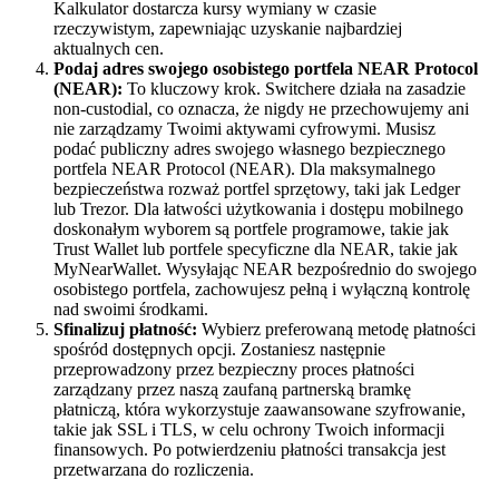
Kalkulator dostarcza kursy wymiany w czasie
rzeczywistym, zapewniając uzyskanie najbardziej
aktualnych cen.
Podaj adres swojego osobistego portfela NEAR Protocol
(NEAR):
To kluczowy krok. Switchere działa na zasadzie
non-custodial, co oznacza, że nigdy не przechowujemy ani
nie zarządzamy Twoimi aktywami cyfrowymi. Musisz
podać publiczny adres swojego własnego bezpiecznego
portfela NEAR Protocol (NEAR). Dla maksymalnego
bezpieczeństwa rozważ portfel sprzętowy, taki jak Ledger
lub Trezor. Dla łatwości użytkowania i dostępu mobilnego
doskonałym wyborem są portfele programowe, takie jak
Trust Wallet lub portfele specyficzne dla NEAR, takie jak
MyNearWallet. Wysyłając NEAR bezpośrednio do swojego
osobistego portfela, zachowujesz pełną i wyłączną kontrolę
nad swoimi środkami.
Sfinalizuj płatność:
Wybierz preferowaną metodę płatności
spośród dostępnych opcji. Zostaniesz następnie
przeprowadzony przez bezpieczny proces płatności
zarządzany przez naszą zaufaną partnerską bramkę
płatniczą, która wykorzystuje zaawansowane szyfrowanie,
takie jak SSL i TLS, w celu ochrony Twoich informacji
finansowych. Po potwierdzeniu płatności transakcja jest
przetwarzana do rozliczenia.