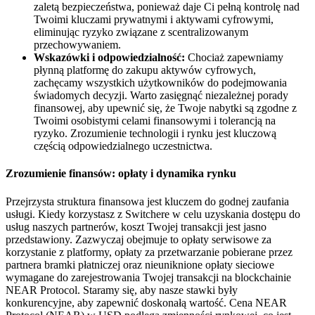
zaletą bezpieczeństwa, ponieważ daje Ci pełną kontrolę nad
Twoimi kluczami prywatnymi i aktywami cyfrowymi,
eliminując ryzyko związane z scentralizowanym
przechowywaniem.
Wskazówki i odpowiedzialność:
Chociaż zapewniamy
płynną platformę do zakupu aktywów cyfrowych,
zachęcamy wszystkich użytkowników do podejmowania
świadomych decyzji. Warto zasięgnąć niezależnej porady
finansowej, aby upewnić się, że Twoje nabytki są zgodne z
Twoimi osobistymi celami finansowymi i tolerancją na
ryzyko. Zrozumienie technologii i rynku jest kluczową
częścią odpowiedzialnego uczestnictwa.
Zrozumienie finansów: opłaty i dynamika rynku
Przejrzysta struktura finansowa jest kluczem do godnej zaufania
usługi. Kiedy korzystasz z Switchere w celu uzyskania dostępu do
usług naszych partnerów, koszt Twojej transakcji jest jasno
przedstawiony. Zazwyczaj obejmuje to opłaty serwisowe za
korzystanie z platformy, opłaty za przetwarzanie pobierane przez
partnera bramki płatniczej oraz nieuniknione opłaty sieciowe
wymagane do zarejestrowania Twojej transakcji na blockchainie
NEAR Protocol. Staramy się, aby nasze stawki były
konkurencyjne, aby zapewnić doskonałą wartość. Cena NEAR