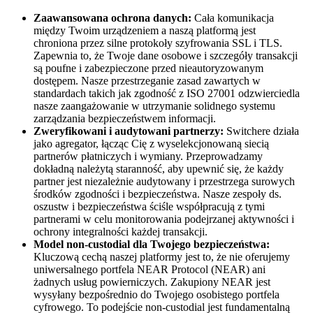
Zaawansowana ochrona danych:
Cała komunikacja
między Twoim urządzeniem a naszą platformą jest
chroniona przez silne protokoły szyfrowania SSL i TLS.
Zapewnia to, że Twoje dane osobowe i szczegóły transakcji
są poufne i zabezpieczone przed nieautoryzowanym
dostępem. Nasze przestrzeganie zasad zawartych w
standardach takich jak zgodność z ISO 27001 odzwierciedla
nasze zaangażowanie w utrzymanie solidnego systemu
zarządzania bezpieczeństwem informacji.
Zweryfikowani i audytowani partnerzy:
Switchere działa
jako agregator, łącząc Cię z wyselekcjonowaną siecią
partnerów płatniczych i wymiany. Przeprowadzamy
dokładną należytą staranność, aby upewnić się, że każdy
partner jest niezależnie audytowany i przestrzega surowych
środków zgodności i bezpieczeństwa. Nasze zespoły ds.
oszustw i bezpieczeństwa ściśle współpracują z tymi
partnerami w celu monitorowania podejrzanej aktywności i
ochrony integralności każdej transakcji.
Model non-custodial dla Twojego bezpieczeństwa:
Kluczową cechą naszej platformy jest to, że nie oferujemy
uniwersalnego portfela NEAR Protocol (NEAR) ani
żadnych usług powierniczych. Zakupiony NEAR jest
wysyłany bezpośrednio do Twojego osobistego portfela
cyfrowego. To podejście non-custodial jest fundamentalną