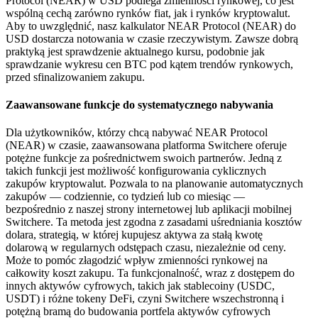
Protocol (NEAR) w USD podlega zmienności rynkowej, co jest
wspólną cechą zarówno rynków fiat, jak i rynków kryptowalut.
Aby to uwzględnić, nasz kalkulator NEAR Protocol (NEAR) do
USD dostarcza notowania w czasie rzeczywistym. Zawsze dobrą
praktyką jest sprawdzenie aktualnego kursu, podobnie jak
sprawdzanie wykresu cen BTC pod kątem trendów rynkowych,
przed sfinalizowaniem zakupu.
Zaawansowane funkcje do systematycznego nabywania
Dla użytkowników, którzy chcą nabywać NEAR Protocol
(NEAR) w czasie, zaawansowana platforma Switchere oferuje
potężne funkcje za pośrednictwem swoich partnerów. Jedną z
takich funkcji jest możliwość konfigurowania cyklicznych
zakupów kryptowalut. Pozwala to na planowanie automatycznych
zakupów — codziennie, co tydzień lub co miesiąc —
bezpośrednio z naszej strony internetowej lub aplikacji mobilnej
Switchere. Ta metoda jest zgodna z zasadami uśredniania kosztów
dolara, strategią, w której kupujesz aktywa za stałą kwotę
dolarową w regularnych odstępach czasu, niezależnie od ceny.
Może to pomóc złagodzić wpływ zmienności rynkowej na
całkowity koszt zakupu. Ta funkcjonalność, wraz z dostępem do
innych aktywów cyfrowych, takich jak stablecoiny (USDC,
USDT) i różne tokeny DeFi, czyni Switchere wszechstronną i
potężną bramą do budowania portfela aktywów cyfrowych