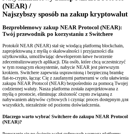
(NEAR) /
Najszybszy sposób na zakup kryptowalut
Bezproblemowy zakup NEAR Protocol (NEAR):
Twój przewodnik po korzystaniu z Switchere
Protokół NEAR (NEAR) stał się wiodącą platformą blockchain,
zaprojektowaną z myślą o skalowalności i przyjazności dla
użytkownika, umożliwiając deweloperom łatwe tworzenie
zdecentralizowanych aplikacji. Dla osób, które chcą uczestniczyć
w tym rosnącym ekosystemie, nabycie NEAR jest pierwszym
krokiem. Switchere zapewnia usprawnioną i bezpieczną bramkę
fiat-to-crypto, łącząc Cię z zaufanymi partnerami w celu ułatwienia
zakupu NEAR Protocol (NEAR) bezpośrednio za pomocą Twojej
codziennej waluty. Nasza platforma została zaprojektowana z
myślą o prostocie, eliminując złożoność często związaną z
nabywaniem aktywów cyfrowych i czyniąc proces dostępnym для
wszystkich, niezależnie od poziomu doświadczenia.
Dlaczego warto wybrać Switchere do zakupu NEAR Protocol
(NEAR)?
Poruszanie się po świecie walut cyfrowych wymaga platformy,