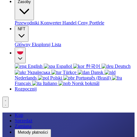
Zasoby
Przewodniki
Konwerter
Handel
Ceny
Portfele
NFT
Główny
Eksploruj
Lista
English
Español
한국어
Deutsch
Українська
Türkçe
Dansk
Nederlands
Polski
Português (Brasil)
Français
Italiano
Norsk bokmål
Rozpocznij
Kup
Sprzedaż
Zamiana
Metody płatności