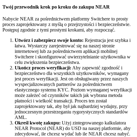
Twój przewodnik krok po kroku do zakupu NEAR
Nabycie NEAR za pośrednictwem platformy Switchere to prosty
proces zaprojektowany z myślą o przejrzystości i bezpieczeństwie.
Postępuj zgodnie z tymi prostymi krokami, aby rozpocząć.
Utwórz i zabezpiecz swoje konto:
Rejestracja jest szybka i
łatwa. Wystarczy zarejestrować się na naszej stronie
internetowej lub za pośrednictwem aplikacji mobilnej
Switchere i skonfigurować uwierzytelnianie użytkownika w
celu zwiększenia bezpieczeństwa.
Ukończ proces weryfikacji:
Aby zapewnić zgodność i
bezpieczeństwo dla wszystkich użytkowników, wymagany
jest proces weryfikacji. Jest on obsługiwany przez naszych
wyspecjalizowanych partnerów za pośrednictwem
elastycznego systemu KYC. Poziom wymaganej weryfikacji
może zależeć od czynników takich jak wybrana metoda
płatności i wielkość transakcji. Proces ten został
zaprojektowany tak, aby był jak najbardziej wydajny, przy
jednoczesnym przestrzeganiu rygorystycznych standardów
AML.
Określ kwotę zakupu:
Użyj zintegrowanego kalkulatora
NEAR Protocol (NEAR) do USD na naszej platformie, aby
zdecydować, ile chcesz wydać lub ile NEAR chcesz nabyć.