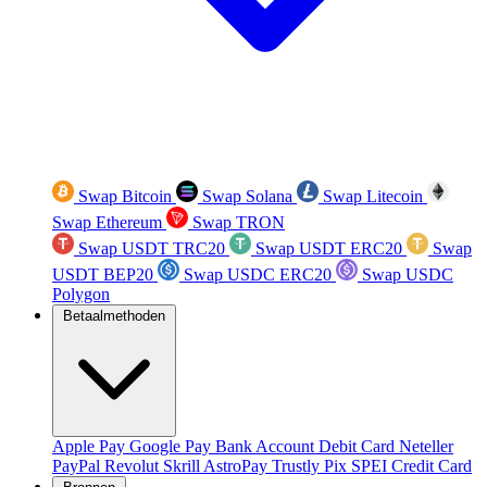
Swap Bitcoin
Swap Solana
Swap Litecoin
Swap Ethereum
Swap TRON
Swap USDT TRC20
Swap USDT ERC20
Swap
USDT BEP20
Swap USDC ERC20
Swap USDC
Polygon
Betaalmethoden
Apple Pay
Google Pay
Bank Account
Debit Card
Neteller
PayPal
Revolut
Skrill
AstroPay
Trustly
Pix
SPEI
Credit Card