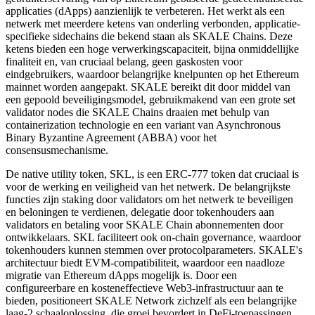
applicaties (dApps) aanzienlijk te verbeteren. Het werkt als een
netwerk met meerdere ketens van onderling verbonden, applicatie-
specifieke sidechains die bekend staan als SKALE Chains. Deze
ketens bieden een hoge verwerkingscapaciteit, bijna onmiddellijke
finaliteit en, van cruciaal belang, geen gaskosten voor
eindgebruikers, waardoor belangrijke knelpunten op het Ethereum
mainnet worden aangepakt. SKALE bereikt dit door middel van
een gepoold beveiligingsmodel, gebruikmakend van een grote set
validator nodes die SKALE Chains draaien met behulp van
containerization technologie en een variant van Asynchronous
Binary Byzantine Agreement (ABBA) voor het
consensusmechanisme.
De native utility token, SKL, is een ERC-777 token dat cruciaal is
voor de werking en veiligheid van het netwerk. De belangrijkste
functies zijn staking door validators om het netwerk te beveiligen
en beloningen te verdienen, delegatie door tokenhouders aan
validators en betaling voor SKALE Chain abonnementen door
ontwikkelaars. SKL faciliteert ook on-chain governance, waardoor
tokenhouders kunnen stemmen over protocolparameters. SKALE's
architectuur biedt EVM-compatibiliteit, waardoor een naadloze
migratie van Ethereum dApps mogelijk is. Door een
configureerbare en kosteneffectieve Web3-infrastructuur aan te
bieden, positioneert SKALE Network zichzelf als een belangrijke
laag-2 schaaloplossing, die groei bevordert in DeFi-toepassingen,