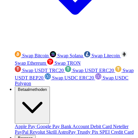
Swap Bitcoin
Swap Solana
Swap Litecoin
Swap Ethereum
Swap TRON
Swap USDT TRC20
Swap USDT ERC20
Swap
USDT BEP20
Swap USDC ERC20
Swap USDC
Polygon
Betaalmethoden
Apple Pay
Google Pay
Bank Account
Debit Card
Neteller
PayPal
Revolut
Skrill
AstroPay
Trustly
Pix
SPEI
Credit Card