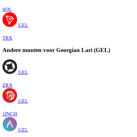
SOL
GEL
TRX
Andere munten voor Georgian Lari (GEL)
GEL
ZRX
GEL
1INCH
GEL