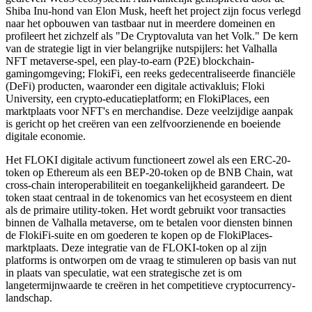
Shiba Inu-hond van Elon Musk, heeft het project zijn focus verlegd
naar het opbouwen van tastbaar nut in meerdere domeinen en
profileert het zichzelf als "De Cryptovaluta van het Volk." De kern
van de strategie ligt in vier belangrijke nutspijlers: het Valhalla
NFT metaverse-spel, een play-to-earn (P2E) blockchain-
gamingomgeving; FlokiFi, een reeks gedecentraliseerde financiële
(DeFi) producten, waaronder een digitale activakluis; Floki
University, een crypto-educatieplatform; en FlokiPlaces, een
marktplaats voor NFT's en merchandise. Deze veelzijdige aanpak
is gericht op het creëren van een zelfvoorzienende en boeiende
digitale economie.
Het FLOKI digitale activum functioneert zowel als een ERC-20-
token op Ethereum als een BEP-20-token op de BNB Chain, wat
cross-chain interoperabiliteit en toegankelijkheid garandeert. De
token staat centraal in de tokenomics van het ecosysteem en dient
als de primaire utility-token. Het wordt gebruikt voor transacties
binnen de Valhalla metaverse, om te betalen voor diensten binnen
de FlokiFi-suite en om goederen te kopen op de FlokiPlaces-
marktplaats. Deze integratie van de FLOKI-token op al zijn
platforms is ontworpen om de vraag te stimuleren op basis van nut
in plaats van speculatie, wat een strategische zet is om
langetermijnwaarde te creëren in het competitieve cryptocurrency-
landschap.