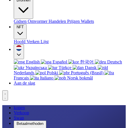
Bronnen
Gidsen
Omvormer
Handelen
Prijzen
Wallets
NFT
Hoofd
Verken
Lijst
English
Español
한국어
Deutsch
Українська
Türkçe
Dansk
Nederlands
Polski
Português (Brasil)
Français
Italiano
Norsk bokmål
Aan de slag
kopen
Verkoop
Swap
Betaalmethoden