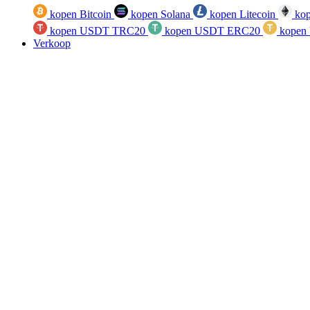
kopen Bitcoin
kopen Solana
kopen Litecoin
kop
kopen USDT TRC20
kopen USDT ERC20
kopen
Verkoop