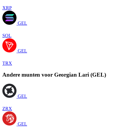
XRP
GEL
SOL
GEL
TRX
Andere munten voor Georgian Lari (GEL)
GEL
ZRX
GEL