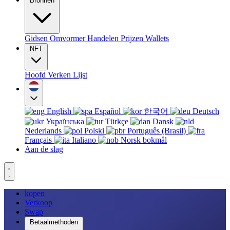
Bronnen
Gidsen
Omvormer
Handelen
Prijzen
Wallets
NFT
Hoofd
Verken
Lijst
English
Español
한국어
Deutsch
Українська
Türkçe
Dansk
Nederlands
Polski
Português (Brasil)
Français
Italiano
Norsk bokmål
Aan de slag
kopen
Verkoop
Swap
Betaalmethoden