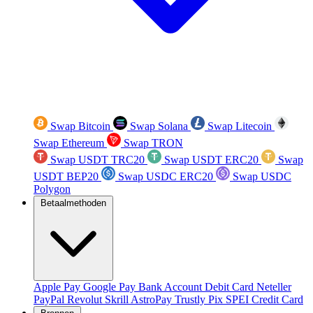
Swap Bitcoin
Swap Solana
Swap Litecoin
Swap Ethereum
Swap TRON
Swap USDT TRC20
Swap USDT ERC20
Swap
USDT BEP20
Swap USDC ERC20
Swap USDC
Polygon
Betaalmethoden
Apple Pay
Google Pay
Bank Account
Debit Card
Neteller
PayPal
Revolut
Skrill
AstroPay
Trustly
Pix
SPEI
Credit Card