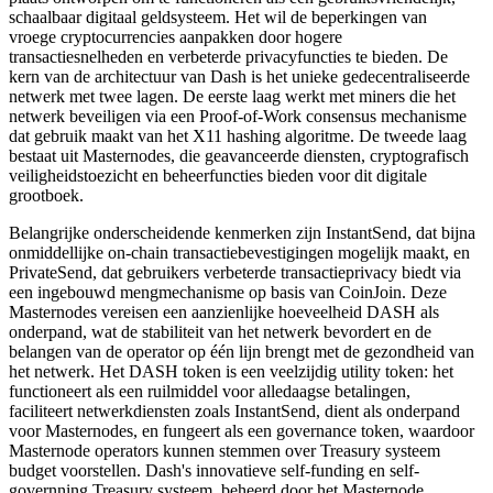
schaalbaar digitaal geldsysteem. Het wil de beperkingen van
vroege cryptocurrencies aanpakken door hogere
transactiesnelheden en verbeterde privacyfuncties te bieden. De
kern van de architectuur van Dash is het unieke gedecentraliseerde
netwerk met twee lagen. De eerste laag werkt met miners die het
netwerk beveiligen via een Proof-of-Work consensus mechanisme
dat gebruik maakt van het X11 hashing algoritme. De tweede laag
bestaat uit Masternodes, die geavanceerde diensten, cryptografisch
veiligheidstoezicht en beheerfuncties bieden voor dit digitale
grootboek.
Belangrijke onderscheidende kenmerken zijn InstantSend, dat bijna
onmiddellijke on-chain transactiebevestigingen mogelijk maakt, en
PrivateSend, dat gebruikers verbeterde transactieprivacy biedt via
een ingebouwd mengmechanisme op basis van CoinJoin. Deze
Masternodes vereisen een aanzienlijke hoeveelheid DASH als
onderpand, wat de stabiliteit van het netwerk bevordert en de
belangen van de operator op één lijn brengt met de gezondheid van
het netwerk. Het DASH token is een veelzijdig utility token: het
functioneert als een ruilmiddel voor alledaagse betalingen,
faciliteert netwerkdiensten zoals InstantSend, dient als onderpand
voor Masternodes, en fungeert als een governance token, waardoor
Masternode operators kunnen stemmen over Treasury systeem
budget voorstellen. Dash's innovatieve self-funding en self-
governning Treasury systeem, beheerd door het Masternode