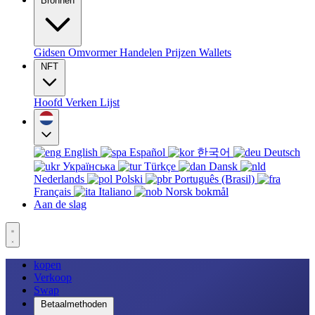
Bronnen
Gidsen
Omvormer
Handelen
Prijzen
Wallets
NFT
Hoofd
Verken
Lijst
English
Español
한국어
Deutsch
Українська
Türkçe
Dansk
Nederlands
Polski
Português (Brasil)
Français
Italiano
Norsk bokmål
Aan de slag
kopen
Verkoop
Swap
Betaalmethoden