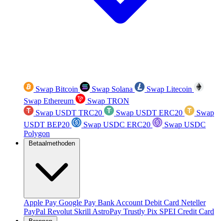
Swap Bitcoin
Swap Solana
Swap Litecoin
Swap Ethereum
Swap TRON
Swap USDT TRC20
Swap USDT ERC20
Swap
USDT BEP20
Swap USDC ERC20
Swap USDC
Polygon
Betaalmethoden
Apple Pay
Google Pay
Bank Account
Debit Card
Neteller
PayPal
Revolut
Skrill
AstroPay
Trustly
Pix
SPEI
Credit Card