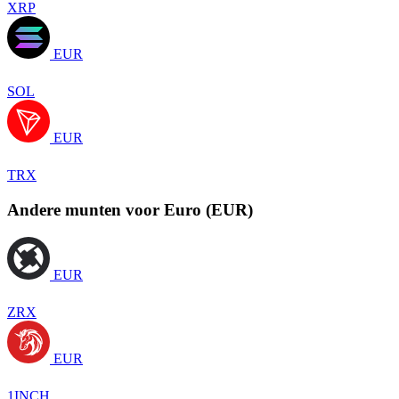
XRP
EUR
SOL
EUR
TRX
Andere munten voor Euro (EUR)
EUR
ZRX
EUR
1INCH