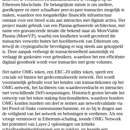
Ethereum blockchain. De belangrijkste missie is om snellere,
goedkopere en meer schaalbare peer-to-peer transacties mogelijk te
maken, waardoor een toegankelijke financiële infrastructuur
ontstaat voor een breed scala aan interacties met digitale activa. Het
project maakt gebruik van een Plasma-gebaseerde architectuur, met
name een geavanceerde iteratie die bekend staat als MoreViable
Plasma (MoreVP), waarbij een kindketen wordt gecreëerd die
transacties verwerkt buiten het hoofdnetwerk van Ethereum om,
terwijl de cryptografische beveiliging er nog steeds aan gekoppeld
is. Deze aanpak verhoogt de transactiesnelheid aanzienlijk en
verlaagt de gaskosten voor gebruikers, waardoor het een efficiënter
digitaal grootboek wordt voor transacties met grote volumes.
Het native OMG token, een ERC-20 utility token, speelt een
cruciale rol binnen het gedecentraliseerde netwerk. Het wordt
voornamelijk gebruikt voor het betalen van transactiekosten op het
OMG-netwerk, het faciliteren van waardeoverdracht en interacties
met verschillende DeFi-toepassingen. Historisch gezien bevatte het
ontwerp van het token staking-functionaliteiten, waardoor houders
OMG konden inzetten om deel te nemen aan netwerkvalidatie via
het Proof-of-Stake consensusmechanisme, en zo bij te dragen aan
de veiligheid van het netwerk en beloningen te verdienen. Als een
vroege vernieuwer in Ethereum-schaling, toonde OMG Network
het potentieel van Layer-2 oplossingen om kritieke
schaalbaarheidsuitdagingen aan te pakken, en leverde een