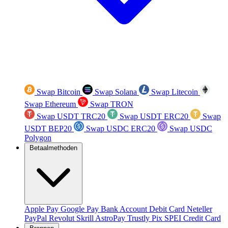
Swap Bitcoin
Swap Solana
Swap Litecoin
Swap Ethereum
Swap TRON
Swap USDT TRC20
Swap USDT ERC20
Swap
USDT BEP20
Swap USDC ERC20
Swap USDC
Polygon
Betaalmethoden
Apple Pay
Google Pay
Bank Account
Debit Card
Neteller
PayPal
Revolut
Skrill
AstroPay
Trustly
Pix
SPEI
Credit Card