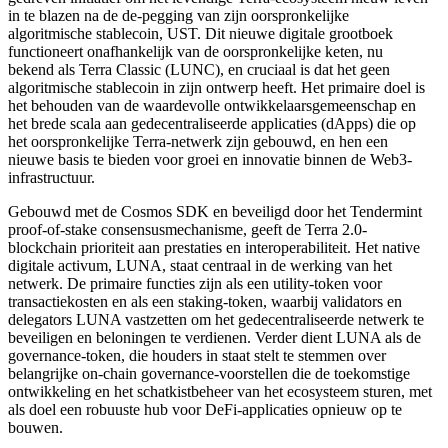
in te blazen na de de-pegging van zijn oorspronkelijke
algoritmische stablecoin, UST. Dit nieuwe digitale grootboek
functioneert onafhankelijk van de oorspronkelijke keten, nu
bekend als Terra Classic (LUNC), en cruciaal is dat het geen
algoritmische stablecoin in zijn ontwerp heeft. Het primaire doel is
het behouden van de waardevolle ontwikkelaarsgemeenschap en
het brede scala aan gedecentraliseerde applicaties (dApps) die op
het oorspronkelijke Terra-netwerk zijn gebouwd, en hen een
nieuwe basis te bieden voor groei en innovatie binnen de Web3-
infrastructuur.
Gebouwd met de Cosmos SDK en beveiligd door het Tendermint
proof-of-stake consensusmechanisme, geeft de Terra 2.0-
blockchain prioriteit aan prestaties en interoperabiliteit. Het native
digitale activum, LUNA, staat centraal in de werking van het
netwerk. De primaire functies zijn als een utility-token voor
transactiekosten en als een staking-token, waarbij validators en
delegators LUNA vastzetten om het gedecentraliseerde netwerk te
beveiligen en beloningen te verdienen. Verder dient LUNA als de
governance-token, die houders in staat stelt te stemmen over
belangrijke on-chain governance-voorstellen die de toekomstige
ontwikkeling en het schatkistbeheer van het ecosysteem sturen, met
als doel een robuuste hub voor DeFi-applicaties opnieuw op te
bouwen.