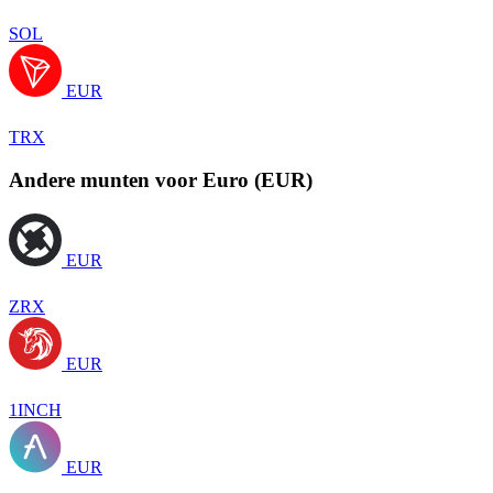
SOL
EUR
TRX
Andere munten voor Euro (EUR)
EUR
ZRX
EUR
1INCH
EUR