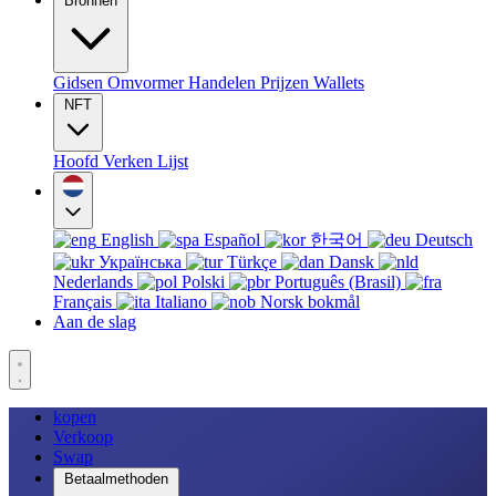
Bronnen
Gidsen
Omvormer
Handelen
Prijzen
Wallets
NFT
Hoofd
Verken
Lijst
English
Español
한국어
Deutsch
Українська
Türkçe
Dansk
Nederlands
Polski
Português (Brasil)
Français
Italiano
Norsk bokmål
Aan de slag
kopen
Verkoop
Swap
Betaalmethoden