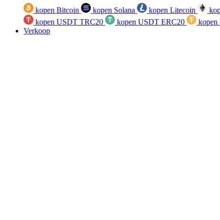
kopen Bitcoin
kopen Solana
kopen Litecoin
kop
kopen USDT TRC20
kopen USDT ERC20
kopen
Verkoop