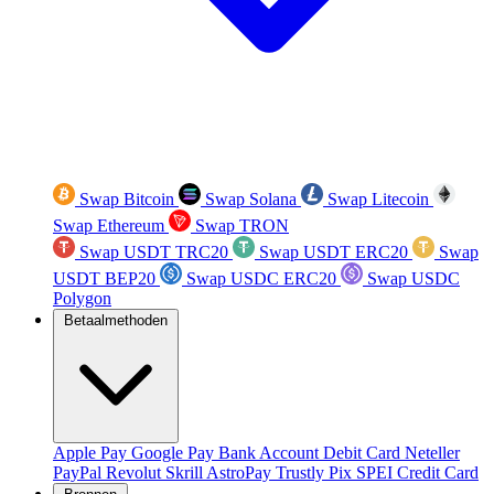
Swap Bitcoin
Swap Solana
Swap Litecoin
Swap Ethereum
Swap TRON
Swap USDT TRC20
Swap USDT ERC20
Swap
USDT BEP20
Swap USDC ERC20
Swap USDC
Polygon
Betaalmethoden
Apple Pay
Google Pay
Bank Account
Debit Card
Neteller
PayPal
Revolut
Skrill
AstroPay
Trustly
Pix
SPEI
Credit Card