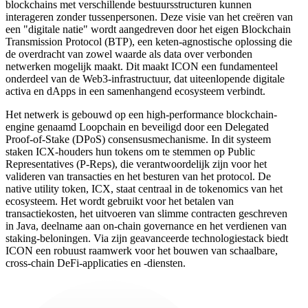
blockchains met verschillende bestuursstructuren kunnen
interageren zonder tussenpersonen. Deze visie van het creëren van
een "digitale natie" wordt aangedreven door het eigen Blockchain
Transmission Protocol (BTP), een keten-agnostische oplossing die
de overdracht van zowel waarde als data over verbonden
netwerken mogelijk maakt. Dit maakt ICON een fundamenteel
onderdeel van de Web3-infrastructuur, dat uiteenlopende digitale
activa en dApps in een samenhangend ecosysteem verbindt.
Het netwerk is gebouwd op een high-performance blockchain-
engine genaamd Loopchain en beveiligd door een Delegated
Proof-of-Stake (DPoS) consensusmechanisme. In dit systeem
staken ICX-houders hun tokens om te stemmen op Public
Representatives (P-Reps), die verantwoordelijk zijn voor het
valideren van transacties en het besturen van het protocol. De
native utility token, ICX, staat centraal in de tokenomics van het
ecosysteem. Het wordt gebruikt voor het betalen van
transactiekosten, het uitvoeren van slimme contracten geschreven
in Java, deelname aan on-chain governance en het verdienen van
staking-beloningen. Via zijn geavanceerde technologiestack biedt
ICON een robuust raamwerk voor het bouwen van schaalbare,
cross-chain DeFi-applicaties en -diensten.