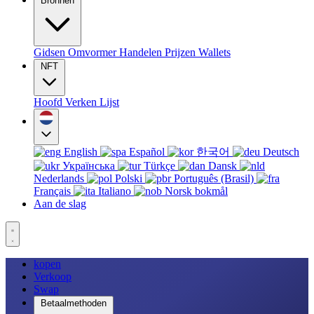
Bronnen
Gidsen
Omvormer
Handelen
Prijzen
Wallets
NFT
Hoofd
Verken
Lijst
English
Español
한국어
Deutsch
Українська
Türkçe
Dansk
Nederlands
Polski
Português (Brasil)
Français
Italiano
Norsk bokmål
Aan de slag
kopen
Verkoop
Swap
Betaalmethoden