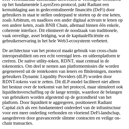
op het fundamentele LayerZero-protocol, pakt Radiant een
kernuitdaging aan in gedecentraliseerde financiën (DeFi) door
gebruikers in staat te stellen onderpand te storten op de ene keten,
zoals Arbitrum, en naadloos een ander digitaal activum te lenen op
een andere keten, zoals BNB Chain, allemaal binnen één enkele,
coherente interface. Dit elimineert de noodzaak van traditionele,
vaak onveilige, asset bridging, wat de kapitaalefficiëntie en
gebruikerservaring in het hele Web3-ecosysteem verbetert.
De architectuur van het protocol maakt gebruik van cross-chain
interoperabiliteit om een echt verenigd leen- en uitleenplatform te
creëren. De native utility-token, RDNT, staat centraal in de
tokenomics. Om deel te nemen aan platformemissies die worden
gegenereerd uit de rentekosten van leners en flitsleningen, moeten
gebruikers Dynamic Liquidity Providers (dLP) worden door
RDNT-tokens vast te zetten. Dit dLP-model faciliteert niet alleen
het bestuur over de toekomst van het protocol, maar stimuleert ook
liquiditeitsverschaffing op de lange termijn, waardoor de belangen
van gebruikers worden afgestemd op de gezondheid van het
platform. Door liquiditeit te aggregeren, positioneert Radiant
Capital zich als een fundamenteel onderdeel van de infrastructuur
voor een meer onderling verbonden en vloeiend DeFi-landschap,
aangedreven door geavanceerde slimme contracten en veilige on-
chain transacties.