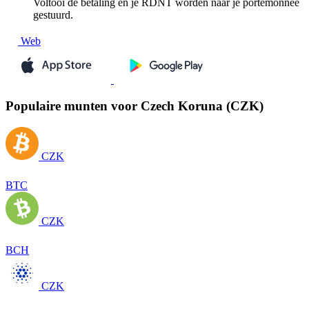
Voltooi de betaling en je RDNT worden naar je portemonnee
gestuurd.
Web
Populaire munten voor Czech Koruna (CZK)
CZK
BTC
CZK
BCH
CZK