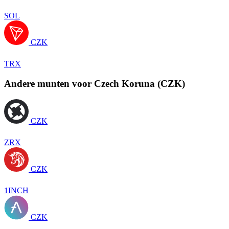
SOL
CZK
TRX
Andere munten voor Czech Koruna (CZK)
CZK
ZRX
CZK
1INCH
CZK