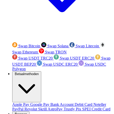
Swap Bitcoin
Swap Solana
Swap Litecoin
Swap Ethereum
Swap TRON
Swap USDT TRC20
Swap USDT ERC20
Swap
USDT BEP20
Swap USDC ERC20
Swap USDC
Polygon
Betaalmethoden
Apple Pay
Google Pay
Bank Account
Debit Card
Neteller
PayPal
Revolut
Skrill
AstroPay
Trustly
Pix
SPEI
Credit Card