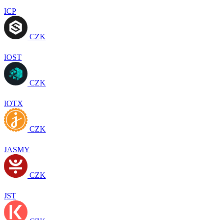
ICP
CZK
IOST
CZK
IOTX
CZK
JASMY
CZK
JST