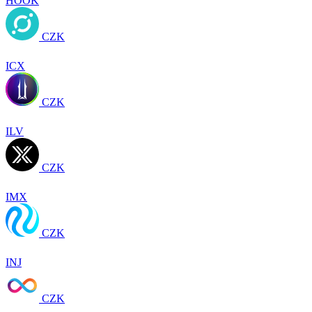
HOOK
CZK
ICX
CZK
ILV
CZK
IMX
CZK
INJ
CZK