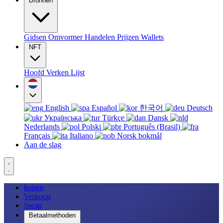
Bronnen
Gidsen
Omvormer
Handelen
Prijzen
Wallets
NFT
Hoofd
Verken
Lijst
English
Español
한국어
Deutsch
Українська
Türkçe
Dansk
Nederlands
Polski
Português (Brasil)
Français
Italiano
Norsk bokmål
Aan de slag
kopen
Verkoop
Swap
Betaalmethoden