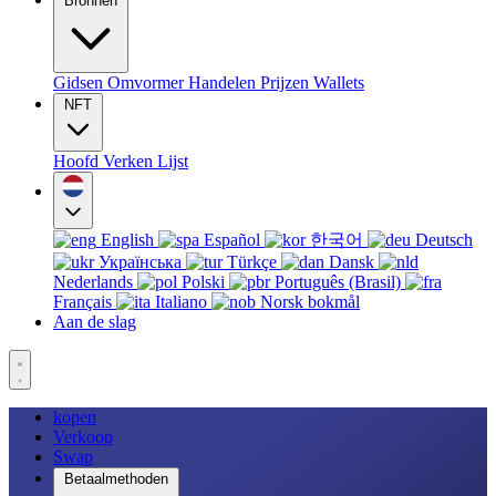
Bronnen
Gidsen
Omvormer
Handelen
Prijzen
Wallets
NFT
Hoofd
Verken
Lijst
English
Español
한국어
Deutsch
Українська
Türkçe
Dansk
Nederlands
Polski
Português (Brasil)
Français
Italiano
Norsk bokmål
Aan de slag
kopen
Verkoop
Swap
Betaalmethoden