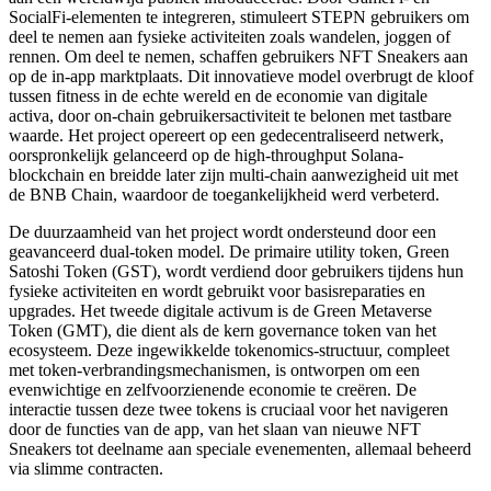
SocialFi-elementen te integreren, stimuleert STEPN gebruikers om
deel te nemen aan fysieke activiteiten zoals wandelen, joggen of
rennen. Om deel te nemen, schaffen gebruikers NFT Sneakers aan
op de in-app marktplaats. Dit innovatieve model overbrugt de kloof
tussen fitness in de echte wereld en de economie van digitale
activa, door on-chain gebruikersactiviteit te belonen met tastbare
waarde. Het project opereert op een gedecentraliseerd netwerk,
oorspronkelijk gelanceerd op de high-throughput Solana-
blockchain en breidde later zijn multi-chain aanwezigheid uit met
de BNB Chain, waardoor de toegankelijkheid werd verbeterd.
De duurzaamheid van het project wordt ondersteund door een
geavanceerd dual-token model. De primaire utility token, Green
Satoshi Token (GST), wordt verdiend door gebruikers tijdens hun
fysieke activiteiten en wordt gebruikt voor basisreparaties en
upgrades. Het tweede digitale activum is de Green Metaverse
Token (GMT), die dient als de kern governance token van het
ecosysteem. Deze ingewikkelde tokenomics-structuur, compleet
met token-verbrandingsmechanismen, is ontworpen om een
evenwichtige en zelfvoorzienende economie te creëren. De
interactie tussen deze twee tokens is cruciaal voor het navigeren
door de functies van de app, van het slaan van nieuwe NFT
Sneakers tot deelname aan speciale evenementen, allemaal beheerd
via slimme contracten.