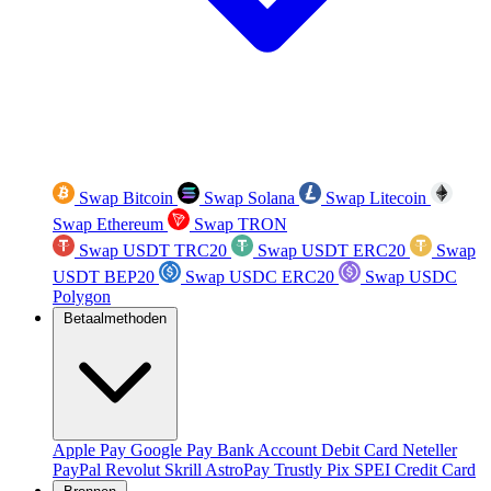
Swap Bitcoin
Swap Solana
Swap Litecoin
Swap Ethereum
Swap TRON
Swap USDT TRC20
Swap USDT ERC20
Swap
USDT BEP20
Swap USDC ERC20
Swap USDC
Polygon
Betaalmethoden
Apple Pay
Google Pay
Bank Account
Debit Card
Neteller
PayPal
Revolut
Skrill
AstroPay
Trustly
Pix
SPEI
Credit Card