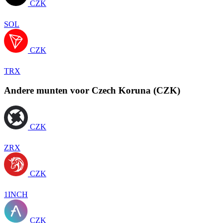
CZK
SOL
CZK
TRX
Andere munten voor Czech Koruna (CZK)
CZK
ZRX
CZK
1INCH
CZK