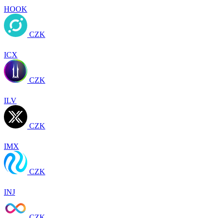
HOOK
CZK
ICX
CZK
ILV
CZK
IMX
CZK
INJ
CZK