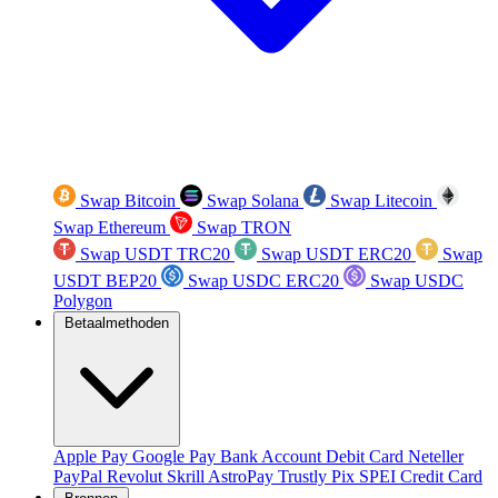
Swap Bitcoin
Swap Solana
Swap Litecoin
Swap Ethereum
Swap TRON
Swap USDT TRC20
Swap USDT ERC20
Swap
USDT BEP20
Swap USDC ERC20
Swap USDC
Polygon
Betaalmethoden
Apple Pay
Google Pay
Bank Account
Debit Card
Neteller
PayPal
Revolut
Skrill
AstroPay
Trustly
Pix
SPEI
Credit Card