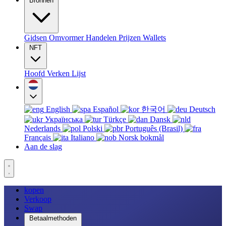
Bronnen
Gidsen
Omvormer
Handelen
Prijzen
Wallets
NFT
Hoofd
Verken
Lijst
English
Español
한국어
Deutsch
Українська
Türkçe
Dansk
Nederlands
Polski
Português (Brasil)
Français
Italiano
Norsk bokmål
Aan de slag
kopen
Verkoop
Swap
Betaalmethoden