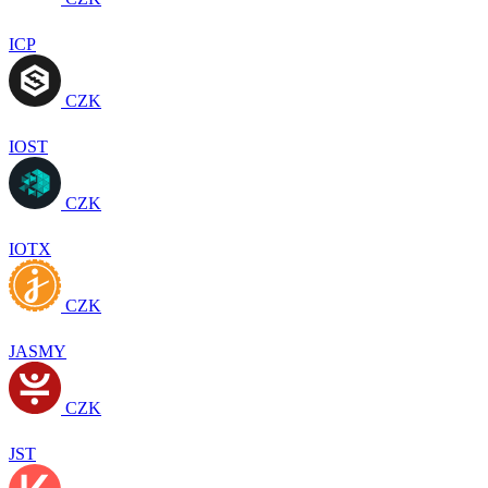
ICP
CZK
IOST
CZK
IOTX
CZK
JASMY
CZK
JST