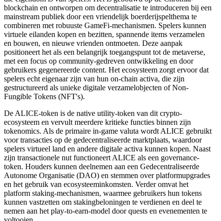
blockchain en ontworpen om decentralisatie te introduceren bij een
mainstream publiek door een vriendelijk boerderijspelthema te
combineren met robuuste GameFi-mechanismen. Spelers kunnen
virtuele eilanden kopen en bezitten, spannende items verzamelen
en bouwen, en nieuwe vrienden ontmoeten. Deze aanpak
positioneert het als een belangrijk toegangspunt tot de metaverse,
met een focus op community-gedreven ontwikkeling en door
gebruikers gegenereerde content. Het ecosysteem zorgt ervoor dat
spelers echt eigenaar zijn van hun on-chain activa, die zijn
gestructureerd als unieke digitale verzamelobjecten of Non-
Fungible Tokens (NFT's).
De ALICE-token is de native utility-token van dit crypto-
ecosysteem en vervult meerdere kritieke functies binnen zijn
tokenomics. Als de primaire in-game valuta wordt ALICE gebruikt
voor transacties op de gedecentraliseerde marktplaats, waardoor
spelers virtueel land en andere digitale activa kunnen kopen. Naast
zijn transactionele nut functioneert ALICE als een governance-
token. Houders kunnen deelnemen aan een Gedecentraliseerde
Autonome Organisatie (DAO) en stemmen over platformupgrades
en het gebruik van ecosysteeminkomsten. Verder omvat het
platform staking-mechanismen, waarmee gebruikers hun tokens
kunnen vastzetten om stakingbeloningen te verdienen en deel te
nemen aan het play-to-earn-model door quests en evenementen te
voltooien.