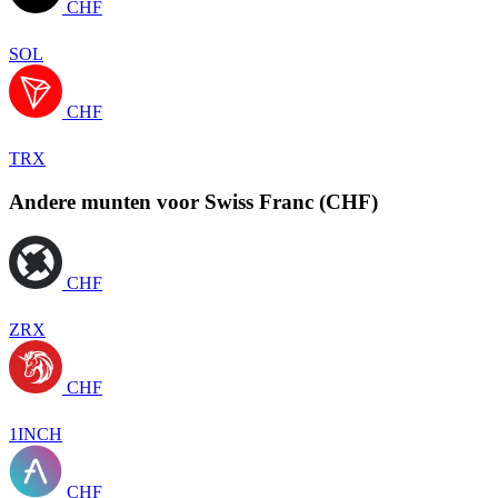
CHF
SOL
CHF
TRX
Andere munten voor Swiss Franc (CHF)
CHF
ZRX
CHF
1INCH
CHF