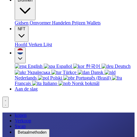
Bronnen
Gidsen
Omvormer
Handelen
Prijzen
Wallets
NFT
Hoofd
Verken
Lijst
English
Español
한국어
Deutsch
Українська
Türkçe
Dansk
Nederlands
Polski
Português (Brasil)
Français
Italiano
Norsk bokmål
Aan de slag
kopen
Verkoop
Swap
Betaalmethoden