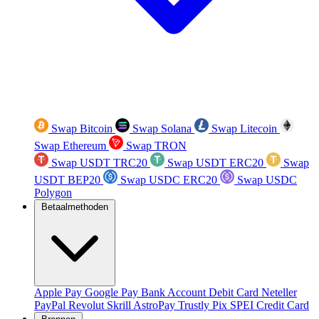
Swap Bitcoin
Swap Solana
Swap Litecoin
Swap Ethereum
Swap TRON
Swap USDT TRC20
Swap USDT ERC20
Swap
USDT BEP20
Swap USDC ERC20
Swap USDC
Polygon
Betaalmethoden
Apple Pay
Google Pay
Bank Account
Debit Card
Neteller
PayPal
Revolut
Skrill
AstroPay
Trustly
Pix
SPEI
Credit Card